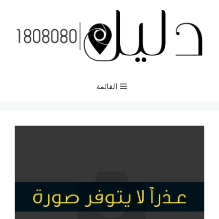
نتقل
لى
لمحتوى
القائمة