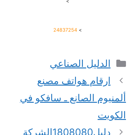
>
24837254
>
التصنيفات
الدليل الصناعي
ارقام هواتف مصنع
ألمنيوم الصانع ـ سافكو في
الكويت
دليل1808080الشركة