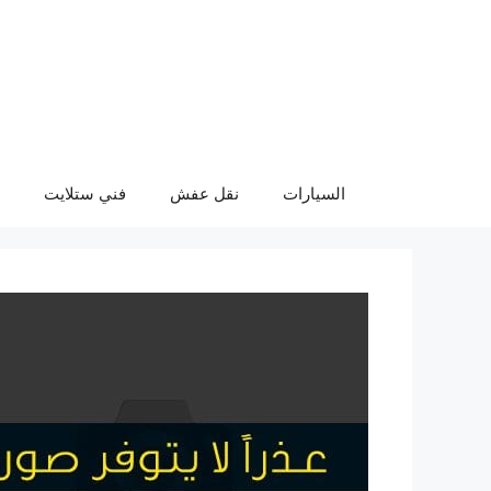
نتقل
لى
لمحتوى
السيارات
نقل عفش
فني ستلايت