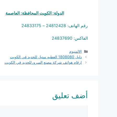
الدولة: الكويت المحافظة: العاصمة
رقم الهاتف: 24812428 – 24833175
الفاكس: 24837690
التصنيفات
الالمنيوم
دليل 1808080 العطيه ستيل للحديد في الكويت
ارقام هواتف شركة مصنع السرورللحديد في الكويت
أضف تعليق
تعليق