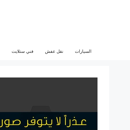
نتقل
لى
لمحتوى
السيارات
نقل عفش
فني ستلايت