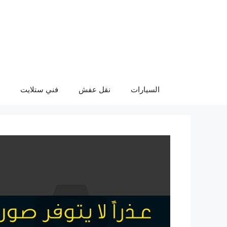
نتقل
لى
لمحتوى
السيارات
نقل عفش
فني ستلايت