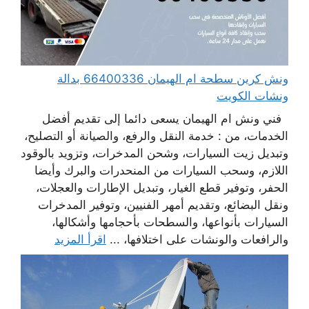
ونش كرين سطحة ام الهيمان 66400336 بدالة
ونشات الكويت
فني ونش ام الهيمان يسعى دائما إلى تقديم أفضل
الخدمات، من : خدمة النقل والرفع، والصيانة أو التصليح،
وتبديل زيت السيارات، وشحن المدخرات، وتزويد بالوقود
اللازم، وسحب السيارات من المنحدرات والبرك وأيضا
الحفر، وتوفير قطع الغيار، وتبديل الإطارات والعجلات،
ونقل البضائع، وتقديم أمهر الفنيين، وتوفير المدخرات
السيارات بأنواعها، والسطحات بأحجامها وأشكالها،
والرافعات والونشات على اختلافها، ...
اقرأ المزيد