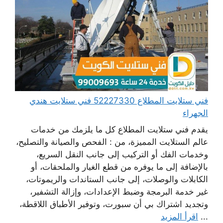
فني ستلايت المطلاع 52227330 فني ستلايت هندي
الجهراء
يقدم فني ستلايت المطلاع كل ما يلزمك من خدمات
عالم الستلايت المميزة، من : الفحص والصيانة والتصليح،
وخدمات الفك أو التركيب إلى جانب النقل السريع،
بالإضافة إلى ما يوفره من قطع الغيار والملحقات، أو
الكابلات والوصلات، إلى جانب الستاندات والريموتات،
غير خدمة البرمجة وضبط الإعدادات، وإزالة التشفير،
وتجديد اشتراك بي أن سبورت، وتوفير الأطباق اللاقطة،
...
اقرأ المزيد