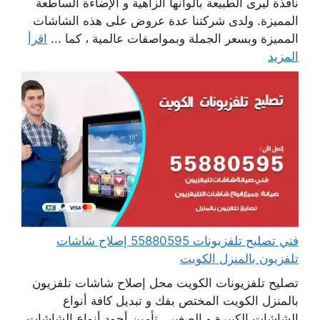
نافذة ليرى الطبيعة بألوانها الزاهية و الإضاءة الساطعة
المميزة. ولدى شركتنا عدة عروض على هذه الشاشات
المميزة وبسعر الجملة وبمواصفات عالمية ، كما ...
اقرأ
المزيد
فني تصليح تلفزيونات 55880595 إصلاح شاشات
تلفزيون بالمنزل الكويت
تصليح تلفزيونات الكويت محل إصلاح شاشات تلفزيون
بالمنزل الكويت المختص بفك و تبديل كافة أنواع
الشاشات الكبيرة و الصغير ، تأمين أجود أنواع الشاشات