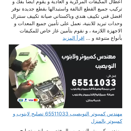
أعطال المكيفات المركزية و العادية و يقوم أيضا بفك و
تركيب جميع القطع التالفة واستبدالها بقطع جديدة نوفر
افضل فني تكييف هندي وباكستاني صيانة تكييف سنترال
وحدات تبريد للابنية، نعمل على تأمين جميع المعدات و
الاجهزة اللازمة ، و نقوم بتأمين غاز خاص للمكيفات
بأنواع متنوعة و ...
اقرأ المزيد
مهندس كمبيوتر النويصيب 65511033 تصليح لابتوب و
كمبيوتر بالمنزل
مهندس كمبيوتر النويصيب المختص بصيانة و تصليح