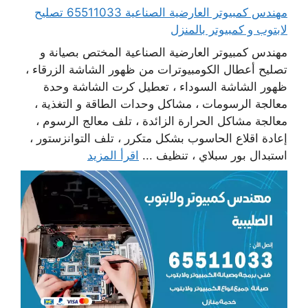
مهندس كمبيوتر العارضية الصناعية 65511033 تصليح
لابتوب و كمبيوتر بالمنزل
مهندس كمبيوتر العارضية الصناعية المختص بصيانة و
تصليح أعطال الكومبيوترات من ظهور الشاشة الزرقاء ،
ظهور الشاشة السوداء ، تعطيل كرت الشاشة وحدة
معالجة الرسومات ، مشاكل وحدات الطاقة و التغذية ،
معالجة مشاكل الحرارة الزائدة ، تلف معالج الرسوم ،
إعادة اقلاع الحاسوب بشكل متكرر ، تلف التوانزستور ،
استبدال بور سبلاي ، تنظيف ...
اقرأ المزيد