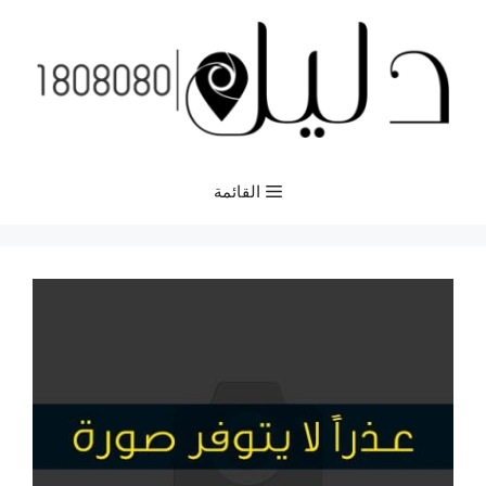
نتقل
لى
لمحتوى
القائمة