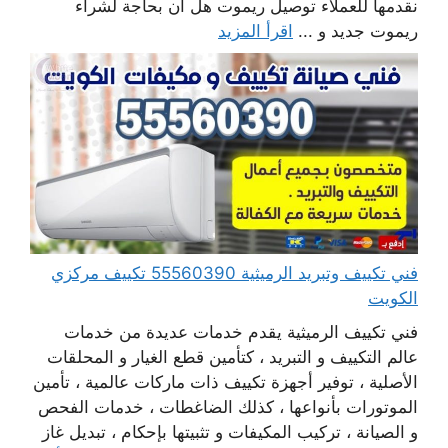
نقدمها للعملاء توصيل ريموت هل أن بحاجة لشراء
ريموت جديد و ...
اقرأ المزيد
فني تكييف وتبريد الرميثية 55560390 تكييف مركزي
الكويت
فني تكييف الرميثية يقدم خدمات عديدة من خدمات
عالم التكييف و التبريد ، كتأمين قطع الغيار و المحلقات
الأصلية ، توفير أجهزة تكييف ذات ماركات عالمية ، تأمين
الموتورات بأنواعها ، كذلك الضاغطات ، خدمات الفحص
و الصيانة ، تركيب المكيفات و تثبيتها بإحكام ، تبديل غاز