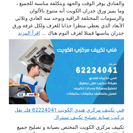
والفنادق يوفر الوقت والجهد وبتكلفة مناسبة للجميع ،
وما يميز ورق جدران الكويت أنه متنوع بالألوان
والرسومات المختلفة الراقية ويوجد منه العادي وثلاثي
الأبعاد الذي يعطي منظرا جذابا للغرف ولكل غرفة ورق
جدران يناسبها فمثلا لغرف النوم هناك ...
اقرأ المزيد
فني تكييف مركزي هندي الكويت 62224041 فك نقل
تركيب صيانة تصليح تكييف سنترال
تكييف مركزي الكويت المختص بصيانة و تصليح جميع