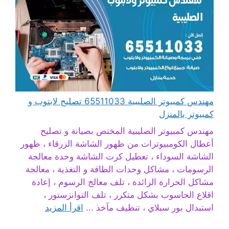
مهندس كمبيوتر الصليبية 65511033 تصليح لابتوب و
كمبيوتر بالمنزل
مهندس كمبيوتر الصليبية المختص بصيانة و تصليح
أعطال الكومبيوترات من ظهور الشاشة الزرقاء ، ظهور
الشاشة السوداء ، تعطيل كرت الشاشة وحدة معالجة
الرسومات ، مشاكل وحدات الطاقة و التغذية ، معالجة
مشاكل الحرارة الزائدة ، تلف معالج الرسوم ، إعادة
اقلاع الحاسوب بشكل متكرر ، تلف التوانزستور ،
استبدال بور سبلاي ، تنظيف مآخذ ...
اقرأ المزيد