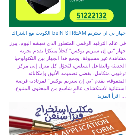
جهاز بي ان ستريم beIN STREAM الكويت مع اشتراك
في عالم الترفيه الرقمي المتطور الذي تعيشه اليوم، يبرز
جهاز “بي إن ستريم بوكس” كحلاً مبتكرًا يقدم تجربة
مشاهدة غير مسبوقة، يجمع هذا الجهاز بين التكنولوجيا
الحديثة والتفاعل السلس، ليُحوّل كل منزل إلى مركز
ترفيهي متكامل، بفضل تصميمه الأنيق وإمكاناته
المتفوقة، يقدم “بي إن ستريم بوكس” لمرتاديه فرصة
استثنائية لاستكشاف عالمٍ شاسع من المحتوى المتنوع،
...
اقرأ المزيد