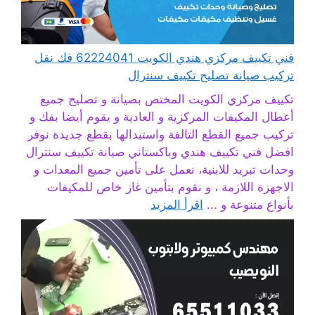
فني تكييف مركزي هندي الكويت 62224041 فك نقل
تركيب صيانة تصليح تكييف سنترال
تكييف مركزي الكويت المختص بصيانة و تصليح جميع
أعطال المكيفات المركزية و العادية و يقوم أيضا بفك و
تركيب جميع القطع التالفة واستبدالها بقطع جديدة نوفر
افضل فني تكييف هندي وباكستاني صيانة تكييف سنترال
وحدات تبريد للابنية، نعمل على تأمين جميع المعدات و
الاجهزة اللازمة ، و نقوم بتأمين غاز خاص للمكيفات
بأنواع متنوعة و ...
اقرأ المزيد