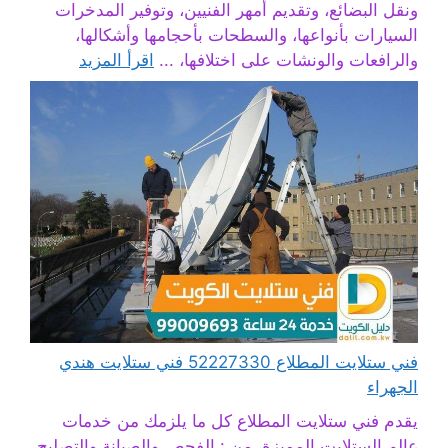
ونقل البضائع، وتقديم أمهر الفنيين، وتوفير المدخرات
السيارات بأنواعها، والسطحات بأحجامها وأشكالها،
والرافعات والونشات على اختلافها، ...
اقرأ المزيد
فني ستلايت المطلاع 52227330 فني ستلايت هندي
الجهراء
يقدم فني ستلايت المطلاع كل ما يلزمك من خدمات
عالم الستلايت المميزة، من : الفحص والصيانة والتصليح،