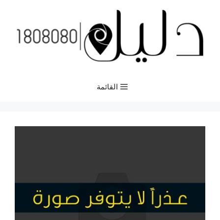
نتقل
لى
لمحتوى
القائمة