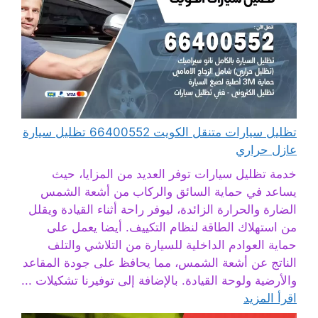
تظليل سيارات متنقل الكويت 66400552 تظليل سيارة
عازل حراري
خدمة تظليل سيارات توفر العديد من المزايا، حيث
يساعد في حماية السائق والركاب من أشعة الشمس
الضارة والحرارة الزائدة، ليوفر راحة أثناء القيادة ويقلل
من استهلاك الطاقة لنظام التكييف. أيضا يعمل على
حماية العوادم الداخلية للسيارة من التلاشي والتلف
الناتج عن أشعة الشمس، مما يحافظ على جودة المقاعد
والأرضية ولوحة القيادة. بالإضافة إلى توفيرنا تشكيلات ...
اقرأ المزيد