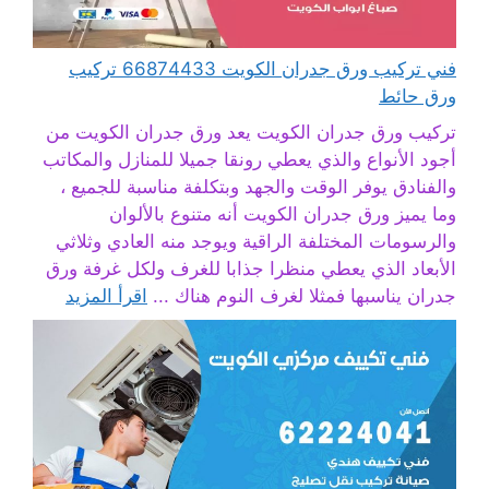
فني تركيب ورق جدران الكويت 66874433 تركيب
ورق حائط
تركيب ورق جدران الكويت يعد ورق جدران الكويت من
أجود الأنواع والذي يعطي رونقا جميلا للمنازل والمكاتب
والفنادق يوفر الوقت والجهد وبتكلفة مناسبة للجميع ،
وما يميز ورق جدران الكويت أنه متنوع بالألوان
والرسومات المختلفة الراقية ويوجد منه العادي وثلاثي
الأبعاد الذي يعطي منظرا جذابا للغرف ولكل غرفة ورق
جدران يناسبها فمثلا لغرف النوم هناك ...
اقرأ المزيد