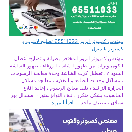
مهندس كمبيوتر الزور 65511033 تصليح لابتوب و
كمبيوتر بالمنزل
مهندس كمبيوتر الزور المختص بصيانة و تصليح أعطال
الكومبيوترات من ظهور الشاشة الزرقاء ، ظهور الشاشة
السوداء ، تعطيل كرت الشاشة وحدة معالجة الرسومات
، مشاكل وحدات الطاقة و التغذية ، معالجة مشاكل
الحرارة الزائدة ، تلف معالج الرسوم ، إعادة اقلاع
الحاسوب بشكل متكرر ، تلف التوانزستور ، استبدال بور
سبلاي ، تنظيف مآخذ ...
اقرأ المزيد