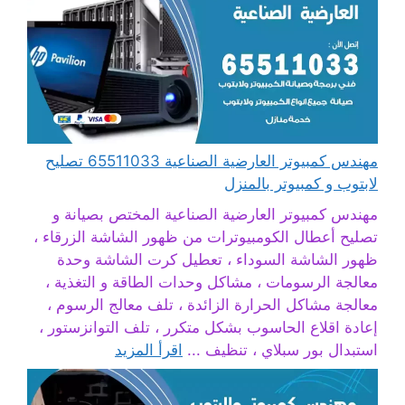
مهندس كمبيوتر العارضية الصناعية 65511033 تصليح
لابتوب و كمبيوتر بالمنزل
مهندس كمبيوتر العارضية الصناعية المختص بصيانة و
تصليح أعطال الكومبيوترات من ظهور الشاشة الزرقاء ،
ظهور الشاشة السوداء ، تعطيل كرت الشاشة وحدة
معالجة الرسومات ، مشاكل وحدات الطاقة و التغذية ،
معالجة مشاكل الحرارة الزائدة ، تلف معالج الرسوم ،
إعادة اقلاع الحاسوب بشكل متكرر ، تلف التوانزستور ،
استبدال بور سبلاي ، تنظيف ...
اقرأ المزيد