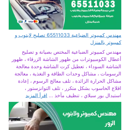
مهندس كمبيوتر الضباعية 65511033 تصليح لابتوب و
كمبيوتر بالمنزل
مهندس كمبيوتر الضباعية المختص بصيانة و تصليح
أعطال الكومبيوترات من ظهور الشاشة الزرقاء ، ظهور
الشاشة السوداء ، تعطيل كرت الشاشة وحدة معالجة
الرسومات ، مشاكل وحدات الطاقة و التغذية ، معالجة
مشاكل الحرارة الزائدة ، تلف معالج الرسوم ، إعادة
اقلاع الحاسوب بشكل متكرر ، تلف التوانزستور ،
استبدال بور سبلاي ، تنظيف مآخذ ...
اقرأ المزيد