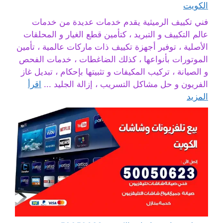
الكويت
فني تكييف الرميثية يقدم خدمات عديدة من خدمات
عالم التكييف و التبريد ، كتأمين قطع الغيار و المحلقات
الأصلية ، توفير أجهزة تكييف ذات ماركات عالمية ، تأمين
الموتورات بأنواعها ، كذلك الضاغطات ، خدمات الفحص
و الصيانة ، تركيب المكيفات و تثبيتها بإحكام ، تبديل غاز
الفريون و حل مشاكل التسريب ، إزالة الجليد ...
اقرأ
المزيد