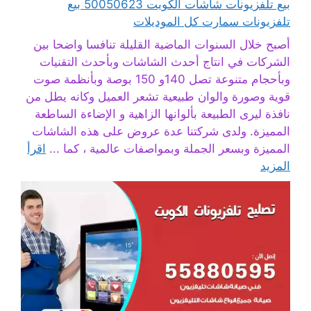
بيع تلفزيونات شاشات الكويت 50050623 بيع
تلفزيونات سمارت كل الموديلات
أصبح خلال السنوات الماضية القليلة تنافسا واضحا بين
الشركات في انتاج أحدث الشاشات وبأحدث التقنيات
وبأحجام متنوعة تصل 140و 150 بوصة وبأنظمة صوت
قوية وصورة والوان طبيعية تشعر العميل وكانه يطل من
نافذة ليرى الطبيعة بألوانها الزاهية و الإضاءة الساطعة
المميزة. ولدى شركتنا عدة عروض على هذه الشاشات
المميزة وبسعر الجملة وبمواصفات عالمية ، كما ...
اقرأ
المزيد