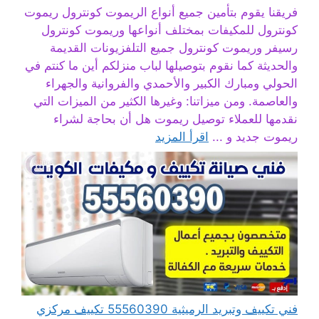
فريقنا يقوم بتأمين جميع أنواع الريموت كونترول ريموت
كونترول للمكيفات بمختلف أنواعها وريموت كونترول
رسيفر وريموت كونترول جميع التلفزيونات القديمة
والحديثة كما نقوم بتوصيلها لباب منزلكم أين ما كنتم في
الحولي ومبارك الكبير والأحمدي والفروانية والجهراء
والعاصمة. ومن ميزاتنا: وغيرها الكثير من الميزات التي
نقدمها للعملاء توصيل ريموت هل أن بحاجة لشراء
ريموت جديد و ...
اقرأ المزيد
فني تكييف وتبريد الرميثية 55560390 تكييف مركزي