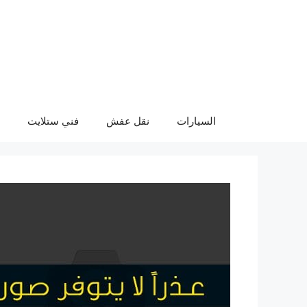
نتقل
لى
لمحتوى
السيارات
نقل عفش
فني ستلايت