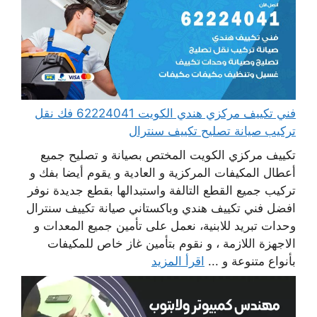
فني تكييف مركزي هندي الكويت 62224041 فك نقل
تركيب صيانة تصليح تكييف سنترال
تكييف مركزي الكويت المختص بصيانة و تصليح جميع
أعطال المكيفات المركزية و العادية و يقوم أيضا بفك و
تركيب جميع القطع التالفة واستبدالها بقطع جديدة نوفر
افضل فني تكييف هندي وباكستاني صيانة تكييف سنترال
وحدات تبريد للابنية، نعمل على تأمين جميع المعدات و
الاجهزة اللازمة ، و نقوم بتأمين غاز خاص للمكيفات
بأنواع متنوعة و ...
اقرأ المزيد