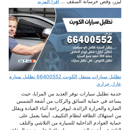
ليزر، وقص خرسانة السقف ...
اقرأ المزيد
تظليل سيارات متنقل الكويت 66400552 تظليل سيارة
عازل حراري
خدمة تظليل سيارات توفر العديد من المزايا، حيث
يساعد في حماية السائق والركاب من أشعة الشمس
الضارة والحرارة الزائدة، ليوفر راحة أثناء القيادة ويقلل
من استهلاك الطاقة لنظام التكييف. أيضا يعمل على
حماية العوادم الداخلية للسيارة من التلاشي والتلف
الناتج عن أشعة الشمس، مما يحافظ على جودة المقاعد