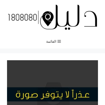
نتقل
لى
لمحتوى
القائمة