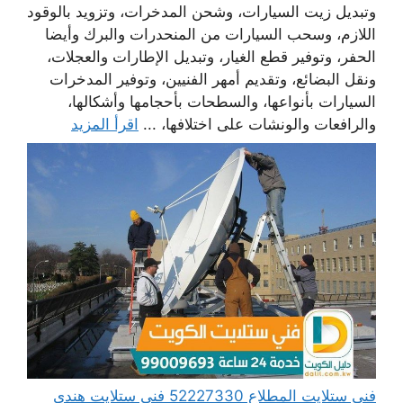
وتبديل زيت السيارات، وشحن المدخرات، وتزويد بالوقود
اللازم، وسحب السيارات من المنحدرات والبرك وأيضا
الحفر، وتوفير قطع الغيار، وتبديل الإطارات والعجلات،
ونقل البضائع، وتقديم أمهر الفنيين، وتوفير المدخرات
السيارات بأنواعها، والسطحات بأحجامها وأشكالها،
والرافعات والونشات على اختلافها، ...
اقرأ المزيد
فني ستلايت المطلاع 52227330 فني ستلايت هندي