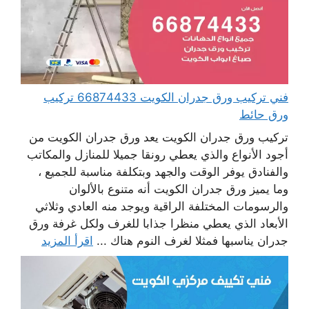
فني تركيب ورق جدران الكويت 66874433 تركيب
ورق حائط
تركيب ورق جدران الكويت يعد ورق جدران الكويت من
أجود الأنواع والذي يعطي رونقا جميلا للمنازل والمكاتب
والفنادق يوفر الوقت والجهد وبتكلفة مناسبة للجميع ،
وما يميز ورق جدران الكويت أنه متنوع بالألوان
والرسومات المختلفة الراقية ويوجد منه العادي وثلاثي
الأبعاد الذي يعطي منظرا جذابا للغرف ولكل غرفة ورق
جدران يناسبها فمثلا لغرف النوم هناك ...
اقرأ المزيد