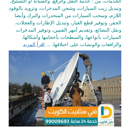
الخدمات، من : خدمة النقل والرفع، والصيانة أو التصليح،
وتبديل زيت السيارات، وشحن المدخرات، وتزويد بالوقود
اللازم، وسحب السيارات من المنحدرات والبرك وأيضا
الحفر، وتوفير قطع الغيار، وتبديل الإطارات والعجلات،
ونقل البضائع، وتقديم أمهر الفنيين، وتوفير المدخرات
السيارات بأنواعها، والسطحات بأحجامها وأشكالها،
والرافعات والونشات على اختلافها، ...
اقرأ المزيد