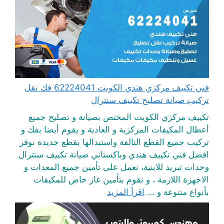
فني تكييف مركزي هندي الكويت 62224041 فك نقل
تركيب صيانة تصليح تكييف سنترال
تكييف مركزي الكويت المختص بصيانة و تصليح جميع
أعطال المكيفات المركزية و العادية و يقوم أيضا بفك و
تركيب جميع القطع التالفة واستبدالها بقطع جديدة نوفر
افضل فني تكييف هندي وباكستاني صيانة تكييف سنترال
وحدات تبريد للابنية، نعمل على تأمين جميع المعدات و
الاجهزة اللازمة ، و نقوم بتأمين غاز خاص للمكيفات
بأنواع متنوعة و ...
اقرأ المزيد