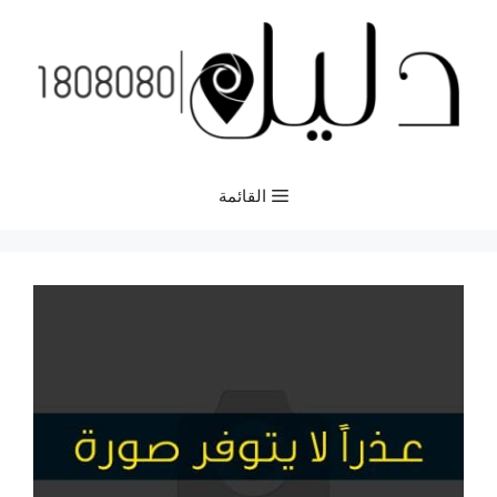
نتقل
لى
لمحتوى
القائمة