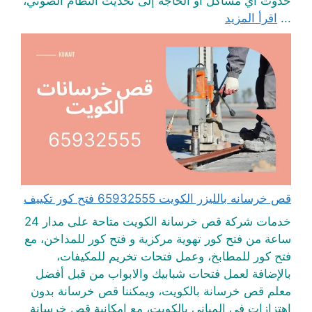
حدوث أي مشاكل أو الحاجة إلى تحديث النظام الصوتي،
...
اقرأ المزيد
قص خرسانه بالليزر الكويت 65932555 فتح كور تكييف
خدمات شركة قص خرسانة الكويت متاحة على مدار 24
ساعة من فتح كور تهوية مركزية و فتح كور للمداخن، مع
فتح كور للمطابخ، وعمل فتحات تخريم للمكيفات،
بالإضافة لعمل فتحات شبابيك والابواب من قبل أفضل
معلم قص خرسانة بالكويت، ويمكننا قص خرسانة بدون
اهتزازات في المباني بالكويت، مع امكانية قص خرسانة