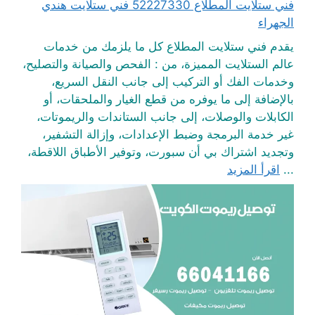
فني ستلايت المطلاع 52227330 فني ستلايت هندي
الجهراء
يقدم فني ستلايت المطلاع كل ما يلزمك من خدمات
عالم الستلايت المميزة، من : الفحص والصيانة والتصليح،
وخدمات الفك أو التركيب إلى جانب النقل السريع،
بالإضافة إلى ما يوفره من قطع الغيار والملحقات، أو
الكابلات والوصلات، إلى جانب الستاندات والريموتات،
غير خدمة البرمجة وضبط الإعدادات، وإزالة التشفير،
وتجديد اشتراك بي أن سبورت، وتوفير الأطباق اللاقطة،
...
اقرأ المزيد