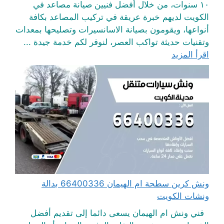
١٠ سنوات، من خلال أفضل فنيين صيانة مصاعد في
الكويت لديهم خبرة عريقة في تركيب المصاعد بكافة
أنواعها، ويقومون بصيانة الاسانسيرات وتصليحها بمعدات
وتقنيات حديثة تواكب العصر، لنوفر لكم خدمة جيدة ...
اقرأ المزيد
ونش كرين سطحة ام الهيمان 66400336 بدالة
ونشات الكويت
فني ونش ام الهيمان يسعى دائما إلى تقديم أفضل