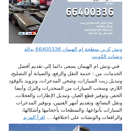
ونش كرين سطحة ام الهيمان 66400336 بدالة
ونشات الكويت
فني ونش ام الهيمان يسعى دائما إلى تقديم أفضل
الخدمات، من : خدمة النقل والرفع، والصيانة أو التصليح،
وتبديل زيت السيارات، وشحن المدخرات، وتزويد بالوقود
اللازم، وسحب السيارات من المنحدرات والبرك وأيضا
الحفر، وتوفير قطع الغيار، وتبديل الإطارات والعجلات،
ونقل البضائع، وتقديم أمهر الفنيين، وتوفير المدخرات
السيارات بأنواعها، والسطحات بأحجامها وأشكالها،
والرافعات والونشات على اختلافها، ...
اقرأ المزيد