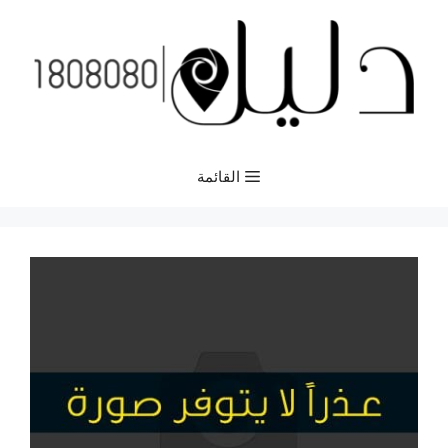
نتقل
لى
لمحتوى
القائمة