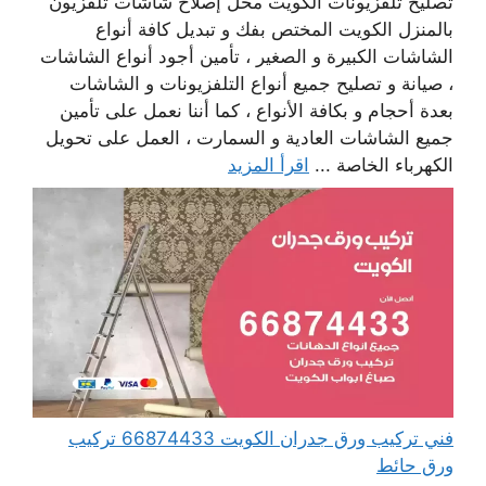
تصليح تلفزيونات الكويت محل إصلاح شاشات تلفزيون
بالمنزل الكويت المختص بفك و تبديل كافة أنواع
الشاشات الكبيرة و الصغير ، تأمين أجود أنواع الشاشات
، صيانة و تصليح جميع أنواع التلفزيونات و الشاشات
بعدة أحجام و بكافة الأنواع ، كما أننا نعمل على تأمين
جميع الشاشات العادية و السمارت ، العمل على تحويل
الكهرباء الخاصة ...
اقرأ المزيد
فني تركيب ورق جدران الكويت 66874433 تركيب
ورق حائط