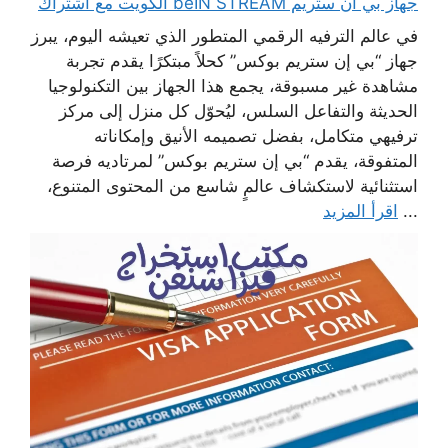
جهاز بي ان ستريم beIN STREAM الكويت مع اشتراك
في عالم الترفيه الرقمي المتطور الذي تعيشه اليوم، يبرز
جهاز “بي إن ستريم بوكس” كحلاً مبتكرًا يقدم تجربة
مشاهدة غير مسبوقة، يجمع هذا الجهاز بين التكنولوجيا
الحديثة والتفاعل السلس، ليُحوّل كل منزل إلى مركز
ترفيهي متكامل، بفضل تصميمه الأنيق وإمكاناته
المتفوقة، يقدم “بي إن ستريم بوكس” لمرتاديه فرصة
استثنائية لاستكشاف عالمٍ شاسع من المحتوى المتنوع،
...
اقرأ المزيد