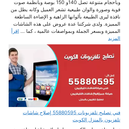
وبأحجام متنوعة تصل 140و 150 بوصة وبأنظمة صوت
قوية وصورة والوان طبيعية تشعر العميل وكانه يطل من
نافذة ليرى الطبيعة بألوانها الزاهية و الإضاءة الساطعة
المميزة. ولدى شركتنا عدة عروض على هذه الشاشات
المميزة وبسعر الجملة وبمواصفات عالمية ، كما ...
اقرأ
المزيد
فني تصليح تلفزيونات 55880595 إصلاح شاشات
تلفزيون بالمنزل الكويت