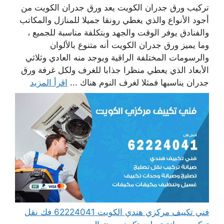
تركيب ورق جدران الكويت يعد ورق جدران الكويت من
أجود الأنواع والذي يعطي رونقا جميلا للمنازل والمكاتب
والفنادق يوفر الوقت والجهد وبتكلفة مناسبة للجميع ،
وما يميز ورق جدران الكويت أنه متنوع بالألوان
والرسومات المختلفة الراقية ويوجد منه العادي وثلاثي
الأبعاد الذي يعطي منظرا جذابا للغرف ولكل غرفة ورق
جدران يناسبها فمثلا لغرف النوم هناك ...
اقرأ المزيد
فني تكييف مركزي هندي الكويت 62224041 فك نقل