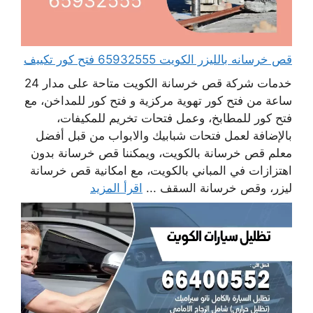
قص خرسانه بالليزر الكويت 65932555 فتح كور تكييف
خدمات شركة قص خرسانة الكويت متاحة على مدار 24
ساعة من فتح كور تهوية مركزية و فتح كور للمداخن، مع
فتح كور للمطابخ، وعمل فتحات تخريم للمكيفات،
بالإضافة لعمل فتحات شبابيك والابواب من قبل أفضل
معلم قص خرسانة بالكويت، ويمكننا قص خرسانة بدون
اهتزازات في المباني بالكويت، مع امكانية قص خرسانة
ليزر، وقص خرسانة السقف ...
اقرأ المزيد