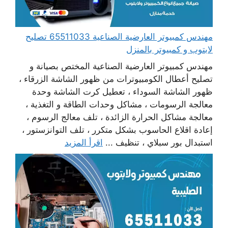
مهندس كمبيوتر العارضية الصناعية 65511033 تصليح
لابتوب و كمبيوتر بالمنزل
مهندس كمبيوتر العارضية الصناعية المختص بصيانة و
تصليح أعطال الكومبيوترات من ظهور الشاشة الزرقاء ،
ظهور الشاشة السوداء ، تعطيل كرت الشاشة وحدة
معالجة الرسومات ، مشاكل وحدات الطاقة و التغذية ،
معالجة مشاكل الحرارة الزائدة ، تلف معالج الرسوم ،
إعادة اقلاع الحاسوب بشكل متكرر ، تلف التوانزستور ،
استبدال بور سبلاي ، تنظيف ...
اقرأ المزيد