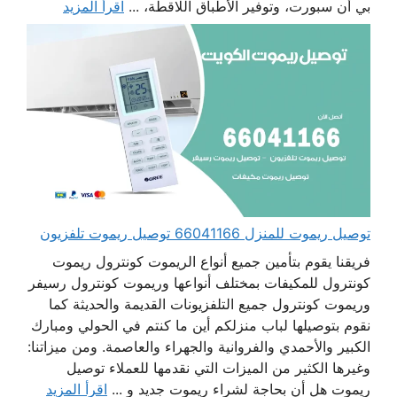
بي أن سبورت، وتوفير الأطباق اللاقطة، ...
اقرأ المزيد
توصيل ريموت للمنزل 66041166 توصيل ريموت تلفزيون
فريقنا يقوم بتأمين جميع أنواع الريموت كونترول ريموت
كونترول للمكيفات بمختلف أنواعها وريموت كونترول رسيفر
وريموت كونترول جميع التلفزيونات القديمة والحديثة كما
نقوم بتوصيلها لباب منزلكم أين ما كنتم في الحولي ومبارك
الكبير والأحمدي والفروانية والجهراء والعاصمة. ومن ميزاتنا:
وغيرها الكثير من الميزات التي نقدمها للعملاء توصيل
ريموت هل أن بحاجة لشراء ريموت جديد و ...
اقرأ المزيد