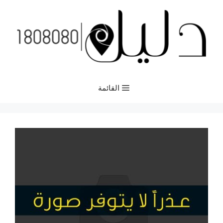
نتقل
لى
لمحتوى
القائمة