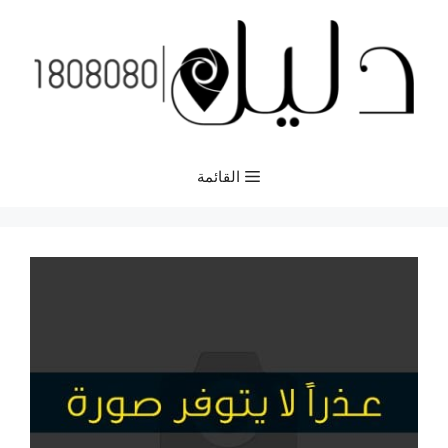
نتقل
لى
لمحتوى
القائمة