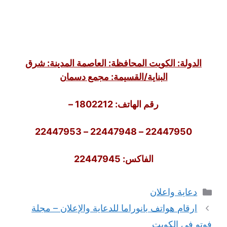
الدولة: الكويت المحافظة: العاصمة المدينة: شرق
البناية/القسيمة: مجمع دسمان
رقم الهاتف: 1802212 –
22447950 – 22447948 – 22447953
الفاكس: 22447945
التصنيفات
دعاية واعلان
ارقام هواتف بانوراما للدعاية والإعلان – مجلة
فوتو في الكويت