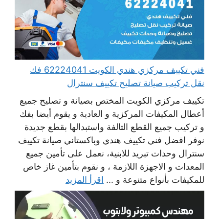
فني تكييف مركزي هندي الكويت 62224041 فك
نقل تركيب صيانة تصليح تكييف سنترال
تكييف مركزي الكويت المختص بصيانة و تصليح جميع
أعطال المكيفات المركزية و العادية و يقوم أيضا بفك
و تركيب جميع القطع التالفة واستبدالها بقطع جديدة
نوفر افضل فني تكييف هندي وباكستاني صيانة تكييف
سنترال وحدات تبريد للابنية، نعمل على تأمين جميع
المعدات و الاجهزة اللازمة ، و نقوم بتأمين غاز خاص
للمكيفات بأنواع متنوعة و ...
اقرأ المزيد