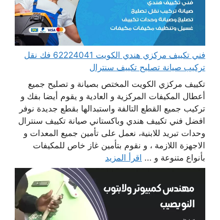
فني تكييف مركزي هندي الكويت 62224041 فك نقل
تركيب صيانة تصليح تكييف سنترال
تكييف مركزي الكويت المختص بصيانة و تصليح جميع
أعطال المكيفات المركزية و العادية و يقوم أيضا بفك و
تركيب جميع القطع التالفة واستبدالها بقطع جديدة نوفر
افضل فني تكييف هندي وباكستاني صيانة تكييف سنترال
وحدات تبريد للابنية، نعمل على تأمين جميع المعدات و
الاجهزة اللازمة ، و نقوم بتأمين غاز خاص للمكيفات
بأنواع متنوعة و ...
اقرأ المزيد