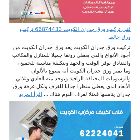
فني تركيب ورق جدران الكويت 66874433 تركيب
ورق حائط
تركيب ورق جدران الكويت يعد ورق جدران الكويت من
أجود الأنواع والذي يعطي رونقا جميلا للمنازل والمكاتب
والفنادق يوفر الوقت والجهد وبتكلفة مناسبة للجميع ،
وما يميز ورق جدران الكويت أنه متنوع بالألوان
والرسومات المختلفة الراقية ويوجد منه العادي وثلاثي
الأبعاد الذي يعطي منظرا جذابا للغرف ولكل غرفة ورق
جدران يناسبها فمثلا لغرف النوم هناك ...
اقرأ المزيد