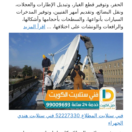
الحفر، وتوفير قطع الغيار، وتبديل الإطارات والعجلات،
ونقل البضائع، وتقديم أمهر الفنيين، وتوفير المدخرات
السيارات بأنواعها، والسطحات بأحجامها وأشكالها،
والرافعات والونشات على اختلافها، ...
اقرأ المزيد
فني ستلايت المطلاع 52227330 فني ستلايت هندي
الجهراء