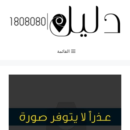
نتقل
لى
لمحتوى
القائمة