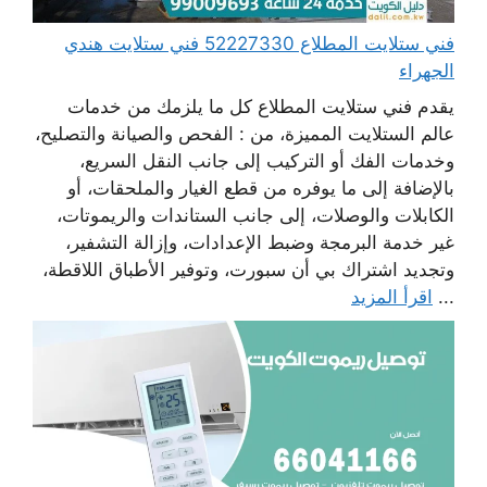
فني ستلايت المطلاع 52227330 فني ستلايت هندي
الجهراء
يقدم فني ستلايت المطلاع كل ما يلزمك من خدمات
عالم الستلايت المميزة، من : الفحص والصيانة والتصليح،
وخدمات الفك أو التركيب إلى جانب النقل السريع،
بالإضافة إلى ما يوفره من قطع الغيار والملحقات، أو
الكابلات والوصلات، إلى جانب الستاندات والريموتات،
غير خدمة البرمجة وضبط الإعدادات، وإزالة التشفير،
وتجديد اشتراك بي أن سبورت، وتوفير الأطباق اللاقطة،
...
اقرأ المزيد