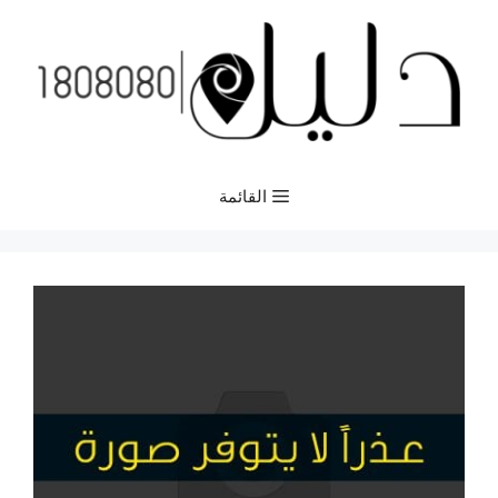
نتقل
لى
لمحتوى
القائمة