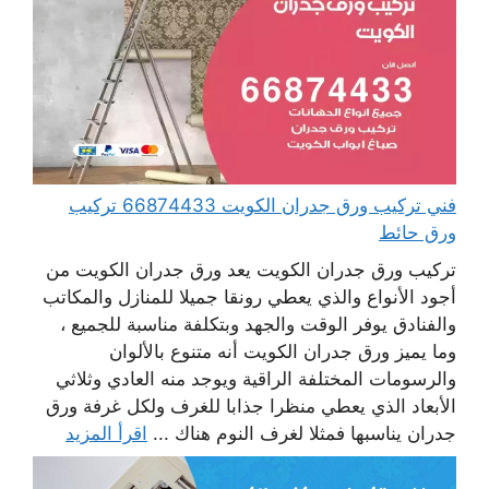
فني تركيب ورق جدران الكويت 66874433 تركيب
ورق حائط
تركيب ورق جدران الكويت يعد ورق جدران الكويت من
أجود الأنواع والذي يعطي رونقا جميلا للمنازل والمكاتب
والفنادق يوفر الوقت والجهد وبتكلفة مناسبة للجميع ،
وما يميز ورق جدران الكويت أنه متنوع بالألوان
والرسومات المختلفة الراقية ويوجد منه العادي وثلاثي
الأبعاد الذي يعطي منظرا جذابا للغرف ولكل غرفة ورق
جدران يناسبها فمثلا لغرف النوم هناك ...
اقرأ المزيد