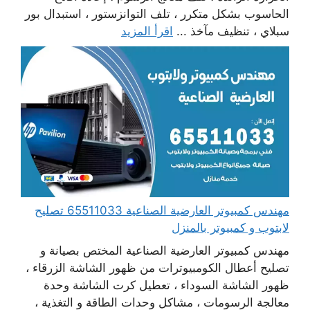
الحاسوب بشكل متكرر ، تلف التوانزستور ، استبدال بور
سبلاي ، تنظيف مآخذ ...
اقرأ المزيد
مهندس كمبيوتر العارضية الصناعية 65511033 تصليح
لابتوب و كمبيوتر بالمنزل
مهندس كمبيوتر العارضية الصناعية المختص بصيانة و
تصليح أعطال الكومبيوترات من ظهور الشاشة الزرقاء ،
ظهور الشاشة السوداء ، تعطيل كرت الشاشة وحدة
معالجة الرسومات ، مشاكل وحدات الطاقة و التغذية ،