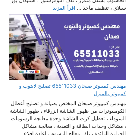
الحاسوب بشكل متكرر ، تلف التوانزستور ، استبدال بور
سبلاي ، تنظيف مآخذ ...
اقرأ المزيد
مهندس كمبيوتر صبحان 65511033 تصليح لابتوب و
كمبيوتر بالمنزل
مهندس كمبيوتر صبحان المختص بصيانة و تصليح أعطال
الكومبيوترات من ظهور الشاشة الزرقاء ، ظهور الشاشة
السوداء ، تعطيل كرت الشاشة وحدة معالجة الرسومات
، مشاكل وحدات الطاقة و التغذية ، معالجة مشاكل
الحرارة الزائدة ، تلف معالج الرسوم ، إعادة اقلاع