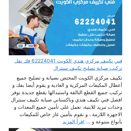
فني تكييف مركزي هندي الكويت 62224041 فك نقل
تركيب صيانة تصليح تكييف سنترال
تكييف مركزي الكويت المختص بصيانة و تصليح جميع
أعطال المكيفات المركزية و العادية و يقوم أيضا بفك و
تركيب جميع القطع التالفة واستبدالها بقطع جديدة نوفر
افضل فني تكييف هندي وباكستاني صيانة تكييف سنترال
وحدات تبريد للابنية، نعمل على تأمين جميع المعدات و
الاجهزة اللازمة ، و نقوم بتأمين غاز خاص للمكيفات
بأنواع متنوعة و ...
اقرأ المزيد