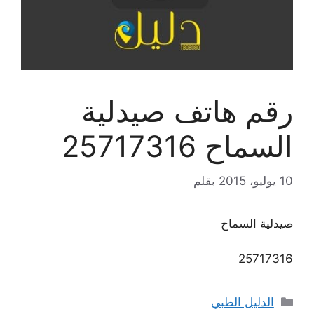
رقم هاتف صيدلية
السماح 25717316
10 يوليو، 2015
بقلم
صيدلية السماح
25717316
التصنيفات
الدليل الطبي