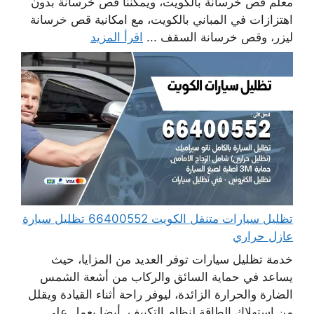
معلم قص خرسانة بالكويت، ويمكننا قص خرسانة بدون
اهتزازات في المباني بالكويت، مع امكانية قص خرسانة
ليزر، وقص خرسانة السقف ...
اقرأ المزيد
تظليل سيارات متنقل الكويت 66400552 تظليل سيارة
عازل حراري
خدمة تظليل سيارات توفر العديد من المزايا، حيث
يساعد في حماية السائق والركاب من أشعة الشمس
الضارة والحرارة الزائدة، ليوفر راحة أثناء القيادة ويقلل
من استهلاك الطاقة لنظام التكييف. أيضا يعمل على