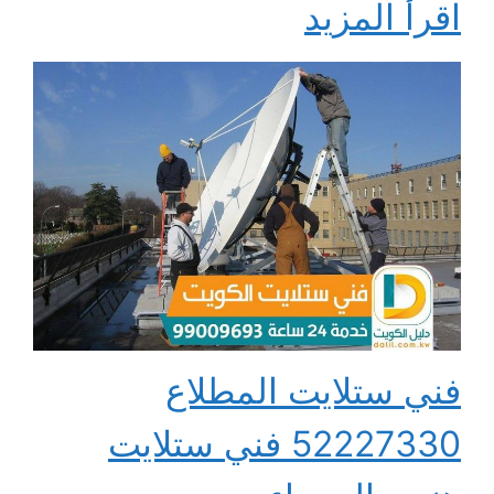
اقرأ المزيد
فني ستلايت المطلاع
52227330 فني ستلايت