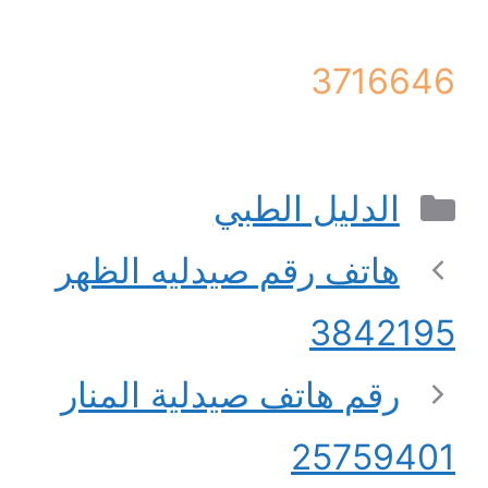
3716646
التصنيفات
الدليل الطبي
هاتف رقم صيدليه الظهر
3842195
رقم هاتف صيدلية المنار
25759401