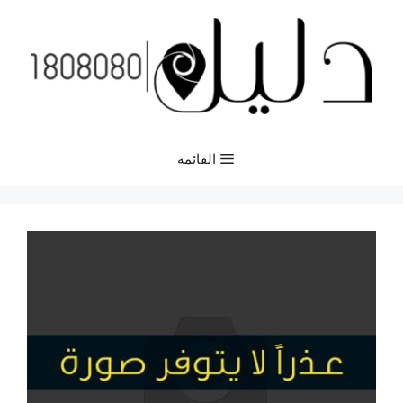
نتقل
لى
لمحتوى
القائمة