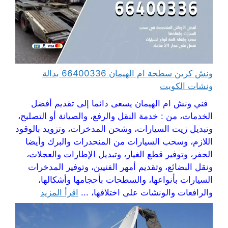
ونش كرين سطحة ام الهيمان 66400336 بدالة
ونشات الكويت
فني ونش ام الهيمان يسعى دائما إلى تقديم أفضل
الخدمات، من : خدمة النقل والرفع، والصيانة أو التصليح،
وتبديل زيت السيارات، وشحن المدخرات، وتزويد بالوقود
اللازم، وسحب السيارات من المنحدرات والبرك وأيضا
الحفر، وتوفير قطع الغيار، وتبديل الإطارات والعجلات،
ونقل البضائع، وتقديم أمهر الفنيين، وتوفير المدخرات
السيارات بأنواعها، والسطحات بأحجامها وأشكالها،
والرافعات والونشات على اختلافها، ...
اقرأ المزيد