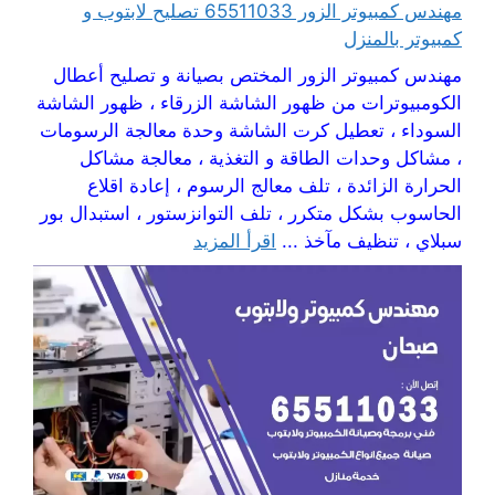
مهندس كمبيوتر الزور 65511033 تصليح لابتوب و
كمبيوتر بالمنزل
مهندس كمبيوتر الزور المختص بصيانة و تصليح أعطال
الكومبيوترات من ظهور الشاشة الزرقاء ، ظهور الشاشة
السوداء ، تعطيل كرت الشاشة وحدة معالجة الرسومات
، مشاكل وحدات الطاقة و التغذية ، معالجة مشاكل
الحرارة الزائدة ، تلف معالج الرسوم ، إعادة اقلاع
الحاسوب بشكل متكرر ، تلف التوانزستور ، استبدال بور
سبلاي ، تنظيف مآخذ ...
اقرأ المزيد