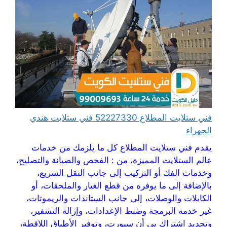
فني ستلايت المطلاع 52227330 فني ستلايت هندي
الجهراء
يقدم فني ستلايت المطلاع كل ما يلزمك من خدمات
عالم الستلايت المميزة، من : الفحص والصيانة والتصليح،
وخدمات الفك أو التركيب إلى جانب النقل السريع،
بالإضافة إلى ما يوفره من قطع الغيار والملحقات، أو
الكابلات والوصلات، إلى جانب الستاندات والريموتات،
غير خدمة البرمجة وضبط الإعدادات، وإزالة التشفير،
وتجديد اشتراك بي أن سبورت، وتوفير الأطباق اللاقطة،