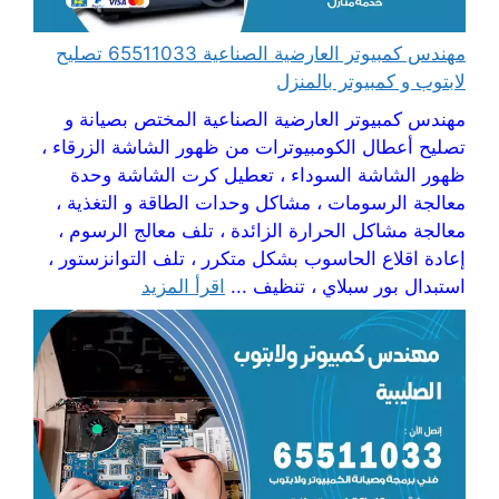
مهندس كمبيوتر العارضية الصناعية 65511033 تصليح
لابتوب و كمبيوتر بالمنزل
مهندس كمبيوتر العارضية الصناعية المختص بصيانة و
تصليح أعطال الكومبيوترات من ظهور الشاشة الزرقاء ،
ظهور الشاشة السوداء ، تعطيل كرت الشاشة وحدة
معالجة الرسومات ، مشاكل وحدات الطاقة و التغذية ،
معالجة مشاكل الحرارة الزائدة ، تلف معالج الرسوم ،
إعادة اقلاع الحاسوب بشكل متكرر ، تلف التوانزستور ،
استبدال بور سبلاي ، تنظيف ...
اقرأ المزيد