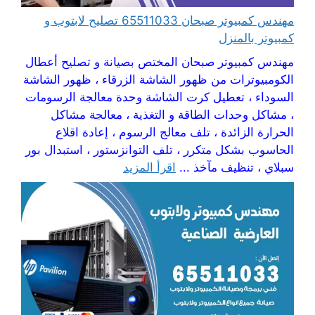
مهندس كمبيوتر صبحان 65511033 تصليح لابتوب و
كمبيوتر بالمنزل
مهندس كمبيوتر صبحان المختص بصيانة و تصليح أعطال
الكومبيوترات من ظهور الشاشة الزرقاء ، ظهور الشاشة
السوداء ، تعطيل كرت الشاشة وحدة معالجة الرسومات
، مشاكل وحدات الطاقة و التغذية ، معالجة مشاكل
الحرارة الزائدة ، تلف معالج الرسوم ، إعادة اقلاع
الحاسوب بشكل متكرر ، تلف التوانزستور ، استبدال بور
سبلاي ، تنظيف مآخذ ...
اقرأ المزيد