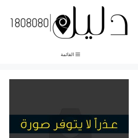
نتقل
لى
لمحتوى
القائمة