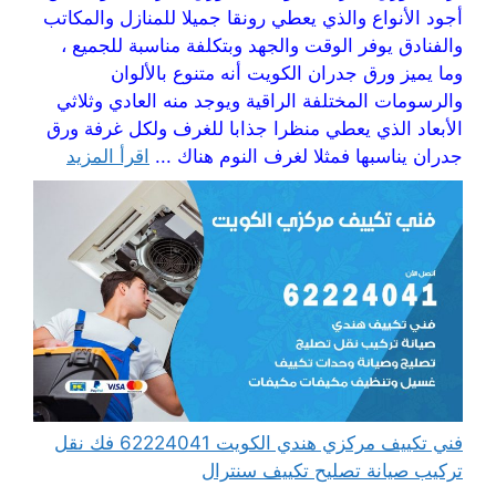
أجود الأنواع والذي يعطي رونقا جميلا للمنازل والمكاتب
والفنادق يوفر الوقت والجهد وبتكلفة مناسبة للجميع ،
وما يميز ورق جدران الكويت أنه متنوع بالألوان
والرسومات المختلفة الراقية ويوجد منه العادي وثلاثي
الأبعاد الذي يعطي منظرا جذابا للغرف ولكل غرفة ورق
جدران يناسبها فمثلا لغرف النوم هناك ...
اقرأ المزيد
فني تكييف مركزي هندي الكويت 62224041 فك نقل
تركيب صيانة تصليح تكييف سنترال