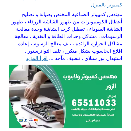
كمبيوتر بالمنزل
مهندس كمبيوتر الضباعية المختص بصيانة و تصليح
أعطال الكومبيوترات من ظهور الشاشة الزرقاء ، ظهور
الشاشة السوداء ، تعطيل كرت الشاشة وحدة معالجة
الرسومات ، مشاكل وحدات الطاقة و التغذية ، معالجة
مشاكل الحرارة الزائدة ، تلف معالج الرسوم ، إعادة
اقلاع الحاسوب بشكل متكرر ، تلف التوانزستور ،
استبدال بور سبلاي ، تنظيف مآخذ ...
اقرأ المزيد