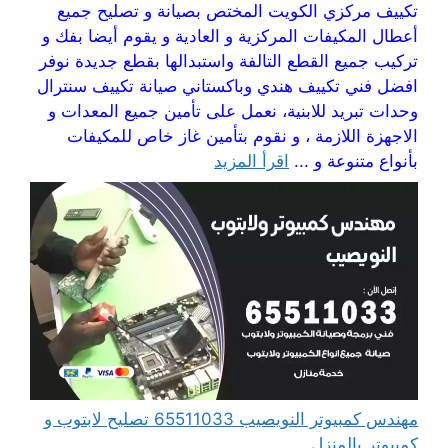
تكييف مركزي الكويت المختص بصيانة و تصليح جميع
أعطال المكيفات المركزية و العادية و يقوم أيضا بفك و
تركيب جميع القطع التالفة واستبدالها بقطع جديدة نوفر
افضل فني تكييف هندي وباكستاني صيانة تكييف سنترال
وحدات تبريد للابنية، نعمل على تأمين جميع المعدات و
الاجهزة اللازمة ، و نقوم بتأمين غاز خاص للمكيفات
بأنواع متنوعة و ...
اقرأ المزيد
مهندس كمبيوتر النويصيب 65511033 تصليح لابتوب و
كمبيوتر بالمنزل