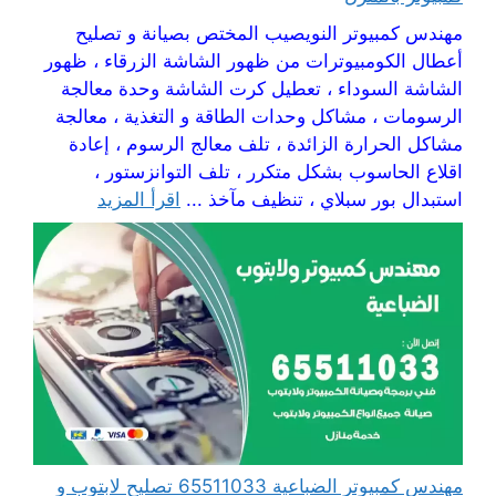
مهندس كمبيوتر النويصيب المختص بصيانة و تصليح
أعطال الكومبيوترات من ظهور الشاشة الزرقاء ، ظهور
الشاشة السوداء ، تعطيل كرت الشاشة وحدة معالجة
الرسومات ، مشاكل وحدات الطاقة و التغذية ، معالجة
مشاكل الحرارة الزائدة ، تلف معالج الرسوم ، إعادة
اقلاع الحاسوب بشكل متكرر ، تلف التوانزستور ،
استبدال بور سبلاي ، تنظيف مآخذ ...
اقرأ المزيد
مهندس كمبيوتر الضباعية 65511033 تصليح لابتوب و