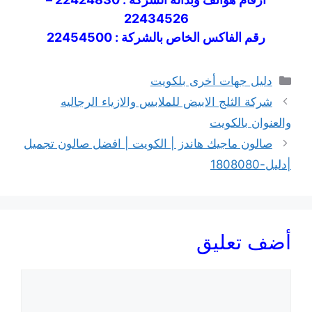
22434526
رقم الفاكس الخاص بالشركة : 22454500
التصنيفات
دليل جهات أخرى بلكويت
شركة الثلج الابيض للملابس والازياء الرجاليه
والعنوان بالكويت
صالون ماجيك هاندز | الكويت | افضل صالون تجميل
|دليل-1808080
أضف تعليق
تعليق