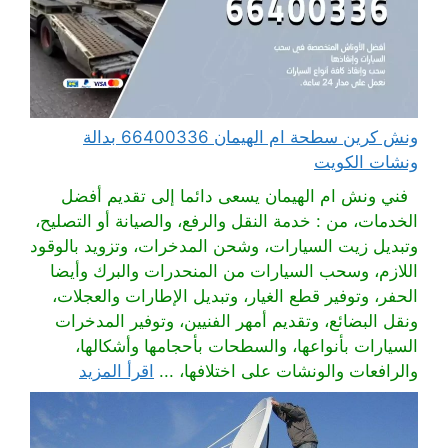
ونش كرين سطحة ام الهيمان 66400336 بدالة
ونشات الكويت
فني ونش ام الهيمان يسعى دائما إلى تقديم أفضل
الخدمات، من : خدمة النقل والرفع، والصيانة أو التصليح،
وتبديل زيت السيارات، وشحن المدخرات، وتزويد بالوقود
اللازم، وسحب السيارات من المنحدرات والبرك وأيضا
الحفر، وتوفير قطع الغيار، وتبديل الإطارات والعجلات،
ونقل البضائع، وتقديم أمهر الفنيين، وتوفير المدخرات
السيارات بأنواعها، والسطحات بأحجامها وأشكالها،
والرافعات والونشات على اختلافها، ...
اقرأ المزيد