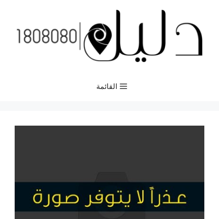
نتقل
لى
لمحتوى
القائمة