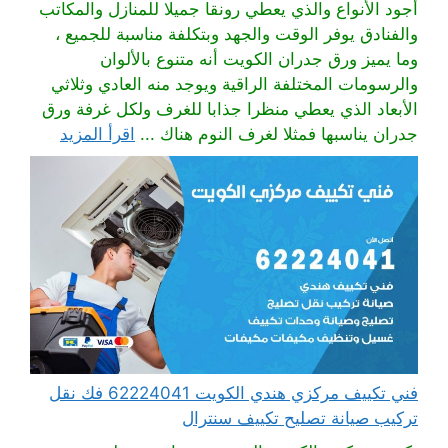
أجود الأنواع والذي يعطي رونقا جميلا للمنازل والمكاتب
والفنادق يوفر الوقت والجهد وبتكلفة مناسبة للجميع ،
وما يميز ورق جدران الكويت أنه متنوع بالألوان
والرسومات المختلفة الراقية ويوجد منه العادي وثلاثي
الأبعاد الذي يعطي منظرا جذابا للغرف ولكل غرفة ورق
جدران يناسبها فمثلا لغرف النوم هناك ...
اقرأ المزيد
فني تكييف مركزي هندي الكويت 62224041 فك نقل
تركيب صيانة تصليح تكييف سنترال