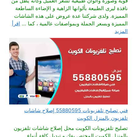
قوية وصورة والوان طبيعية تشعر العميل وكانه يطل من
نافذة ليرى الطبيعة بألوانها الزاهية و الإضاءة الساطعة
المميزة. ولدى شركتنا عدة عروض على هذه الشاشات
المميزة وبسعر الجملة وبمواصفات عالمية ، كما ...
اقرأ
المزيد
فني تصليح تلفزيونات 55880595 إصلاح شاشات
تلفزيون بالمنزل الكويت
تصليح تلفزيونات الكويت محل إصلاح شاشات تلفزيون
بالمنزل الكويت المختص بفك و تبديل كافة أنواع