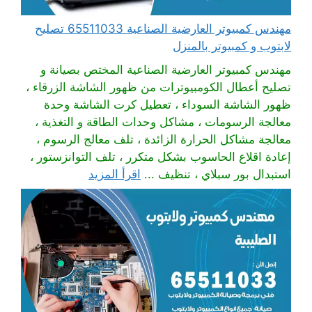
مهندس كمبيوتر العارضية الصناعية 65511033 تصليح
لابتوب و كمبيوتر بالمنزل
مهندس كمبيوتر العارضية الصناعية المختص بصيانة و
تصليح أعطال الكومبيوترات من ظهور الشاشة الزرقاء ،
ظهور الشاشة السوداء ، تعطيل كرت الشاشة وحدة
معالجة الرسومات ، مشاكل وحدات الطاقة و التغذية ،
معالجة مشاكل الحرارة الزائدة ، تلف معالج الرسوم ،
إعادة اقلاع الحاسوب بشكل متكرر ، تلف التوانزستور ،
استبدال بور سبلاي ، تنظيف ...
اقرأ المزيد