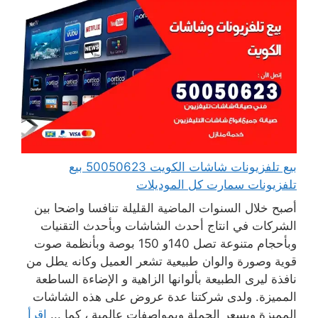
بيع تلفزيونات شاشات الكويت 50050623 بيع
تلفزيونات سمارت كل الموديلات
أصبح خلال السنوات الماضية القليلة تنافسا واضحا بين
الشركات في انتاج أحدث الشاشات وبأحدث التقنيات
وبأحجام متنوعة تصل 140و 150 بوصة وبأنظمة صوت
قوية وصورة والوان طبيعية تشعر العميل وكانه يطل من
نافذة ليرى الطبيعة بألوانها الزاهية و الإضاءة الساطعة
المميزة. ولدى شركتنا عدة عروض على هذه الشاشات
المميزة وبسعر الجملة وبمواصفات عالمية ، كما ...
اقرأ