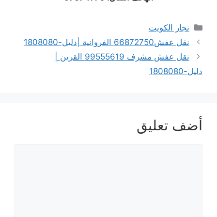
التصنيفات
نجار الكويت
نقل عفش66872750 الفروانية |دليل-1808080
نقل عفش مشرف 99555619 القرين |
دليل-1808080
أضف تعليق
تعليق