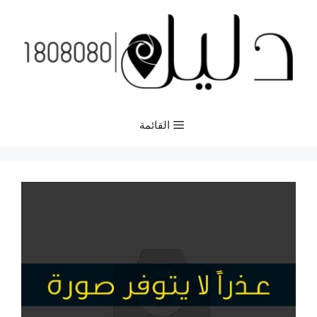
نتقل
لى
لمحتوى
القائمة