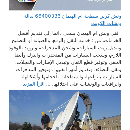
ونش كرين سطحة ام الهيمان 66400336 بدالة
ونشات الكويت
فني ونش ام الهيمان يسعى دائما إلى تقديم أفضل
الخدمات، من : خدمة النقل والرفع، والصيانة أو التصليح،
وتبديل زيت السيارات، وشحن المدخرات، وتزويد بالوقود
اللازم، وسحب السيارات من المنحدرات والبرك وأيضا
الحفر، وتوفير قطع الغيار، وتبديل الإطارات والعجلات،
ونقل البضائع، وتقديم أمهر الفنيين، وتوفير المدخرات
السيارات بأنواعها، والسطحات بأحجامها وأشكالها،
والرافعات والونشات على اختلافها، ...
اقرأ المزيد