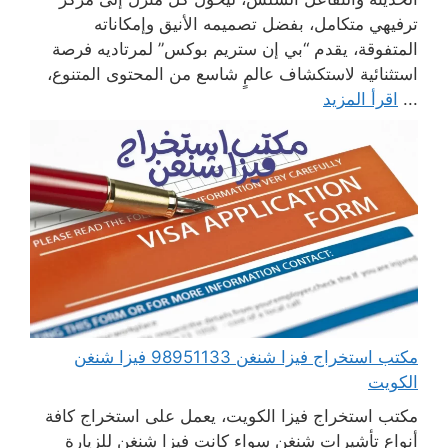
ترفيهي متكامل، بفضل تصميمه الأنيق وإمكاناته
المتفوقة، يقدم “بي إن ستريم بوكس” لمرتاديه فرصة
استثنائية لاستكشاف عالمٍ شاسع من المحتوى المتنوع،
...
اقرأ المزيد
مكتب استخراج فيزا شنغن 98951133 فيزا شنغن
الكويت
مكتب استخراج فيزا الكويت، يعمل على استخراج كافة
أنواع تأشيرات شنغن سواء كانت فيزا شنغن للزيارة