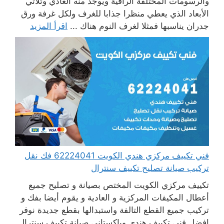
والرسومات المختلفة الراقية ويوجد منه العادي وثلاثي
الأبعاد الذي يعطي منظرا جذابا للغرف ولكل غرفة ورق
جدران يناسبها فمثلا لغرف النوم هناك ...
اقرأ المزيد
فني تكييف مركزي هندي الكويت 62224041 فك نقل
تركيب صيانة تصليح تكييف سنترال
تكييف مركزي الكويت المختص بصيانة و تصليح جميع
أعطال المكيفات المركزية و العادية و يقوم أيضا بفك و
تركيب جميع القطع التالفة واستبدالها بقطع جديدة نوفر
افضل فني تكييف هندي وباكستاني صيانة تكييف سنترال