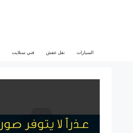
نتقل
لى
لمحتوى
السيارات
نقل عفش
فني ستلايت