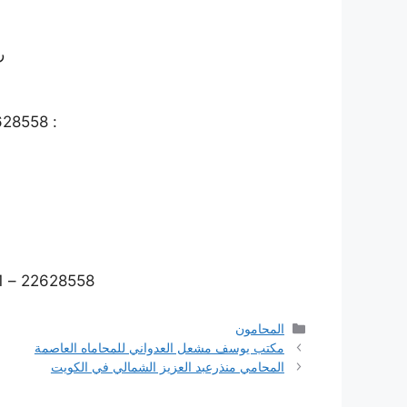
ر
: 22628558 – 22628448
22628558 – 22621891 – 22621981
التصنيفات
المحامون
مكتب يوسف مشعل العدواني للمحاماه العاصمة
المحامي منذرعبد العزيز الشمالي في الكويت