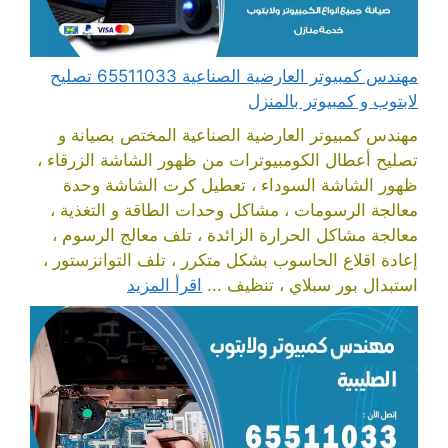
مهندس كمبيوتر العارضية الصناعية 65511033 تصليح
لابتوب و كمبيوتر بالمنزل
مهندس كمبيوتر العارضية الصناعية المختص بصيانة و
تصليح أعطال الكومبيوترات من ظهور الشاشة الزرقاء ،
ظهور الشاشة السوداء ، تعطيل كرت الشاشة وحدة
معالجة الرسومات ، مشاكل وحدات الطاقة و التغذية ،
معالجة مشاكل الحرارة الزائدة ، تلف معالج الرسوم ،
إعادة اقلاع الحاسوب بشكل متكرر ، تلف التوانزستور ،
استبدال بور سبلاي ، تنظيف ...
اقرأ المزيد