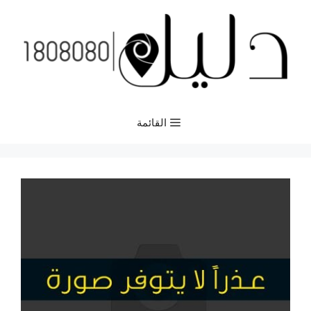
نتقل
لى
لمحتوى
القائمة