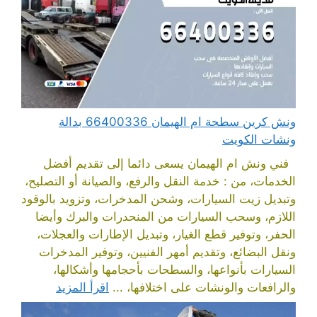
ونش كرين سطحة ام الهيمان 66400336 بدالة
ونشات الكويت
فني ونش ام الهيمان يسعى دائما إلى تقديم أفضل
الخدمات، من : خدمة النقل والرفع، والصيانة أو التصليح،
وتبديل زيت السيارات، وشحن المدخرات، وتزويد بالوقود
اللازم، وسحب السيارات من المنحدرات والبرك وأيضا
الحفر، وتوفير قطع الغيار، وتبديل الإطارات والعجلات،
ونقل البضائع، وتقديم أمهر الفنيين، وتوفير المدخرات
السيارات بأنواعها، والسطحات بأحجامها وأشكالها،
والرافعات والونشات على اختلافها، ...
اقرأ المزيد