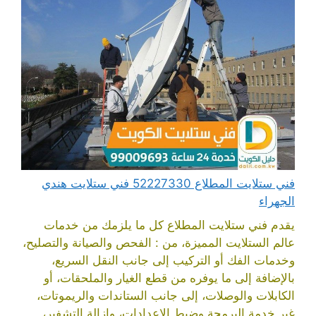
فني ستلايت المطلاع 52227330 فني ستلايت هندي
الجهراء
يقدم فني ستلايت المطلاع كل ما يلزمك من خدمات
عالم الستلايت المميزة، من : الفحص والصيانة والتصليح،
وخدمات الفك أو التركيب إلى جانب النقل السريع،
بالإضافة إلى ما يوفره من قطع الغيار والملحقات، أو
الكابلات والوصلات، إلى جانب الستاندات والريموتات،
غير خدمة البرمجة وضبط الإعدادات، وإزالة التشفير،