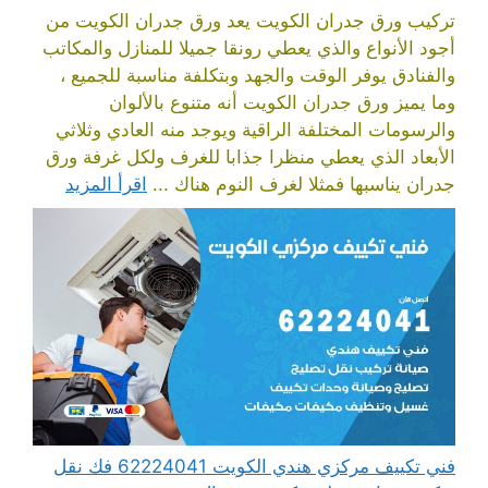
تركيب ورق جدران الكويت يعد ورق جدران الكويت من
أجود الأنواع والذي يعطي رونقا جميلا للمنازل والمكاتب
والفنادق يوفر الوقت والجهد وبتكلفة مناسبة للجميع ،
وما يميز ورق جدران الكويت أنه متنوع بالألوان
والرسومات المختلفة الراقية ويوجد منه العادي وثلاثي
الأبعاد الذي يعطي منظرا جذابا للغرف ولكل غرفة ورق
جدران يناسبها فمثلا لغرف النوم هناك ...
اقرأ المزيد
فني تكييف مركزي هندي الكويت 62224041 فك نقل