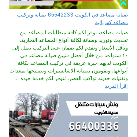
صيانة مصاعد في الكويت 65542233 صيانة وتركيب
مصاعد كهربائية
صيانة مصاعد، نوفر لكم كافة متطلبات المصاعد من
تحديث وتوريد وصيانة لكافة أنواع المصاعد التجارية،
وبأقل الأسعار ونقدم لكم ضمان على التركيب يصل إلى
١٠ سنوات، من خلال أفضل فنيين صيانة مصاعد في
الكويت لديهم خبرة عريقة في تركيب المصاعد بكافة
أنواعها، ويقومون بصيانة الاسانسيرات وتصليحها بمعدات
وتقنيات حديثة تواكب العصر، لنوفر لكم خدمة جيدة ...
اقرأ المزيد