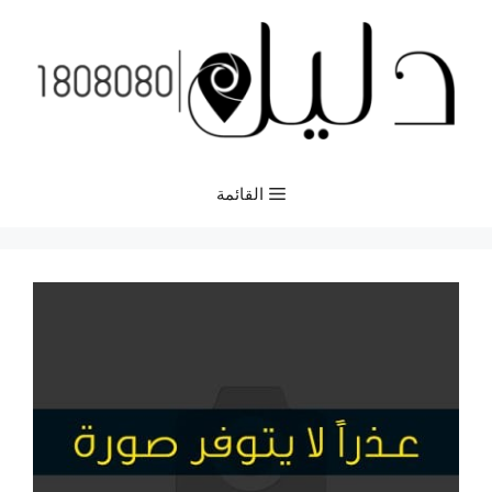
نتقل
لى
لمحتوى
القائمة