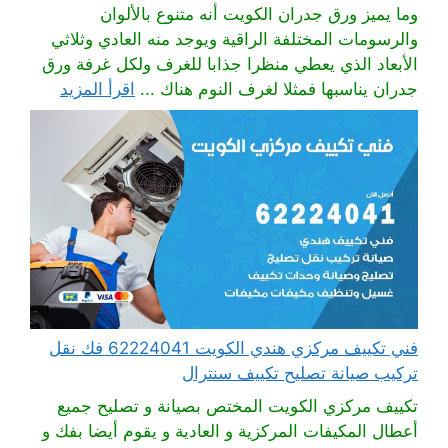
وما يميز ورق جدران الكويت أنه متنوع بالألوان
والرسومات المختلفة الراقية ويوجد منه العادي وثلاثي
الأبعاد الذي يعطي منظرا جذابا للغرف ولكل غرفة ورق
جدران يناسبها فمثلا لغرف النوم هناك ...
اقرأ المزيد
فني تكييف مركزي هندي الكويت 62224041 فك نقل
تركيب صيانة تصليح تكييف سنترال
تكييف مركزي الكويت المختص بصيانة و تصليح جميع
أعطال المكيفات المركزية و العادية و يقوم أيضا بفك و