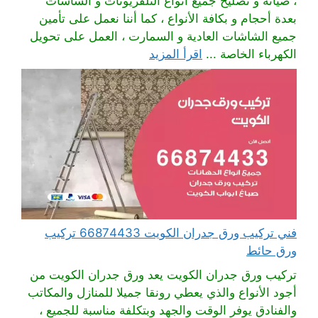
، صيانة و تصليح جميع أنواع التلفزيونات و الشاشات
بعدة أحجام و بكافة الأنواع ، كما أننا نعمل على تأمين
جميع الشاشات العادية و السمارت ، العمل على تحويل
الكهرباء الخاصة ...
اقرأ المزيد
فني تركيب ورق جدران الكويت 66874433 تركيب
ورق حائط
تركيب ورق جدران الكويت يعد ورق جدران الكويت من
أجود الأنواع والذي يعطي رونقا جميلا للمنازل والمكاتب
والفنادق يوفر الوقت والجهد وبتكلفة مناسبة للجميع ،