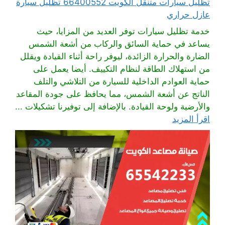
تظليل سيارات متنقل الكويت 66400552 تظليل سيارة
عازل حراري
خدمة تظليل سيارات توفر العديد من المزايا، حيث
يساعد في حماية السائق والركاب من أشعة الشمس
الضارة والحرارة الزائدة، ليوفر راحة أثناء القيادة ويقلل
من استهلاك الطاقة لنظام التكييف. أيضا يعمل على
حماية العوادم الداخلية للسيارة من التلاشي والتلف
الناتج عن أشعة الشمس، مما يحافظ على جودة المقاعد
والأرضية ولوحة القيادة. بالإضافة إلى توفيرنا تشكيلات ...
اقرأ المزيد