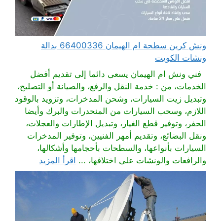
ونش كرين سطحة ام الهيمان 66400336 بدالة
ونشات الكويت
فني ونش ام الهيمان يسعى دائما إلى تقديم أفضل
الخدمات، من : خدمة النقل والرفع، والصيانة أو التصليح،
وتبديل زيت السيارات، وشحن المدخرات، وتزويد بالوقود
اللازم، وسحب السيارات من المنحدرات والبرك وأيضا
الحفر، وتوفير قطع الغيار، وتبديل الإطارات والعجلات،
ونقل البضائع، وتقديم أمهر الفنيين، وتوفير المدخرات
السيارات بأنواعها، والسطحات بأحجامها وأشكالها،
والرافعات والونشات على اختلافها، ...
اقرأ المزيد