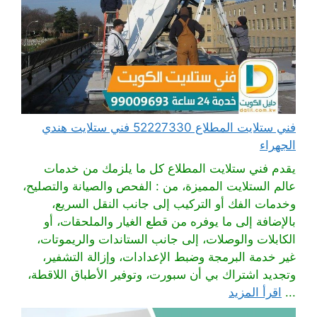
فني ستلايت المطلاع 52227330 فني ستلايت هندي
الجهراء
يقدم فني ستلايت المطلاع كل ما يلزمك من خدمات
عالم الستلايت المميزة، من : الفحص والصيانة والتصليح،
وخدمات الفك أو التركيب إلى جانب النقل السريع،
بالإضافة إلى ما يوفره من قطع الغيار والملحقات، أو
الكابلات والوصلات، إلى جانب الستاندات والريموتات،
غير خدمة البرمجة وضبط الإعدادات، وإزالة التشفير،
وتجديد اشتراك بي أن سبورت، وتوفير الأطباق اللاقطة،
...
اقرأ المزيد