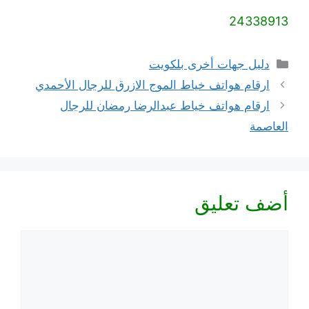
24338913
التصنيفات
دليل جهات أخرى بلكويت
ارقام هواتف خياط الموج الازرق للرجال الأحمدي
ارقام هواتف خياط عبدالرضا رمضان للرجال
العاصمة
أضف تعليق
تعليق