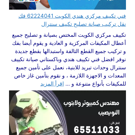
فني تكييف مركزي هندي الكويت 62224041 فك
نقل تركيب صيانة تصليح تكييف سنترال
تكييف مركزي الكويت المختص بصيانة و تصليح جميع
أعطال المكيفات المركزية و العادية و يقوم أيضا بفك
و تركيب جميع القطع التالفة واستبدالها بقطع جديدة
نوفر افضل فني تكييف هندي وباكستاني صيانة تكييف
سنترال وحدات تبريد للابنية، نعمل على تأمين جميع
المعدات و الاجهزة اللازمة ، و نقوم بتأمين غاز خاص
للمكيفات بأنواع متنوعة و ...
اقرأ المزيد