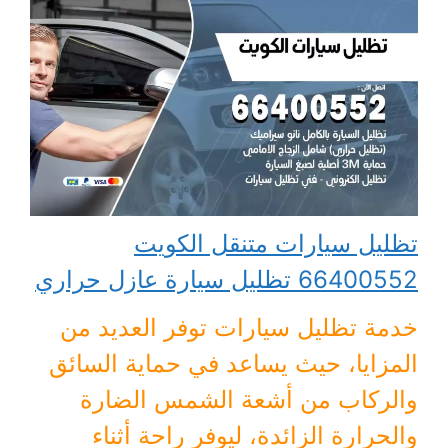
تظليل سيارات متنقل الكويت
66400552 تظليل سيارة عازل حراري
خدمة تظليل سيارات توفر العديد من
المزايا، حيث يساعد في حماية السائق
والركاب من أشعة الشمس الضارة
والحرارة الزائدة، ليوفر راحة أثناء