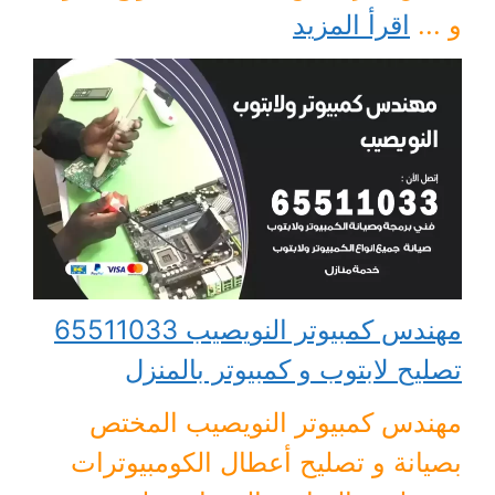
و ...
اقرأ المزيد
مهندس كمبيوتر النويصيب 65511033
تصليح لابتوب و كمبيوتر بالمنزل
مهندس كمبيوتر النويصيب المختص
بصيانة و تصليح أعطال الكومبيوترات