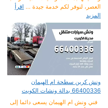
العصر، لنوفر لكم خدمة جيدة ...
اقرأ
المزيد
ونش كرين سطحة ام الهيمان
66400336 بدالة ونشات الكويت
فني ونش ام الهيمان يسعى دائما إلى