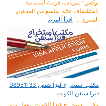
بوكس” لمرتاديه فرصة استثنائية
لاستكشاف عالمٍ شاسع من المحتوى
المتنوع، ...
اقرأ المزيد
مكتب استخراج فيزا شنغن 98951133
فيزا شنغن الكويت
مكتب استخراج فيزا الكويت، يعمل على