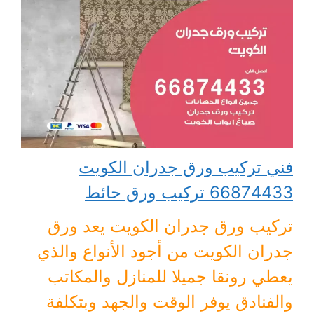
فني تركيب ورق جدران الكويت
66874433 تركيب ورق حائط
تركيب ورق جدران الكويت يعد ورق
جدران الكويت من أجود الأنواع والذي
يعطي رونقا جميلا للمنازل والمكاتب
والفنادق يوفر الوقت والجهد وبتكلفة