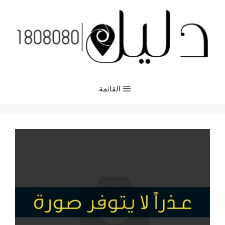
نتقل
لى
لمحتوى
القائمة