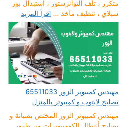
متكرر ، تلف التوانزستور ، استبدال بور
سبلاي ، تنظيف مآخذ ...
اقرأ المزيد
مهندس كمبيوتر الزور 65511033
تصليح لابتوب و كمبيوتر بالمنزل
مهندس كمبيوتر الزور المختص بصيانة و
تصليح أعطال الكومبيوترات من ظهور