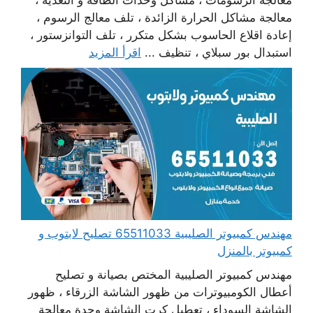
معالجة الرسومات ، مشاكل وحدات الطاقة و التغذية ،
معالجة مشاكل الحرارة الزائدة ، تلف معالج الرسوم ،
إعادة اقلاع الحاسوب بشكل متكرر ، تلف التوانزستور ،
استبدال بور سبلاي ، تنظيف ...
اقرأ المزيد
مهندس كمبيوتر الصليبية 65511033 تصليح لابتوب و
كمبيوتر بالمنزل
مهندس كمبيوتر الصليبية المختص بصيانة و تصليح
أعطال الكومبيوترات من ظهور الشاشة الزرقاء ، ظهور
الشاشة السوداء ، تعطيل كرت الشاشة وحدة معالجة