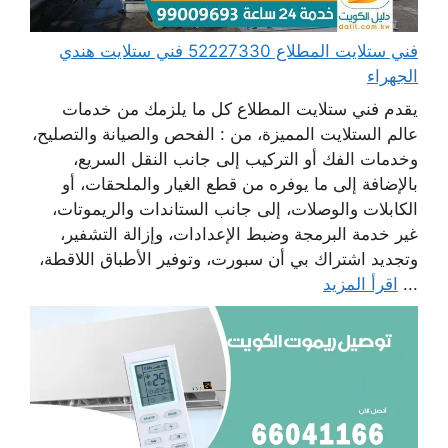
فني ستلايت المطلاع 52227330 فني ستلايت هندي
الجهراء
يقدم فني ستلايت المطلاع كل ما يلزمك من خدمات
عالم الستلايت المميزة، من : الفحص والصيانة والتصليح،
وخدمات الفك أو التركيب إلى جانب النقل السريع،
بالإضافة إلى ما يوفره من قطع الغيار والملحقات، أو
الكابلات والوصلات، إلى جانب الستاندات والريموتات،
غير خدمة البرمجة وضبط الإعدادات، وإزالة التشفير،
وتجديد اشتراك بي أن سبورت، وتوفير الأطباق اللاقطة،
...
اقرأ المزيد