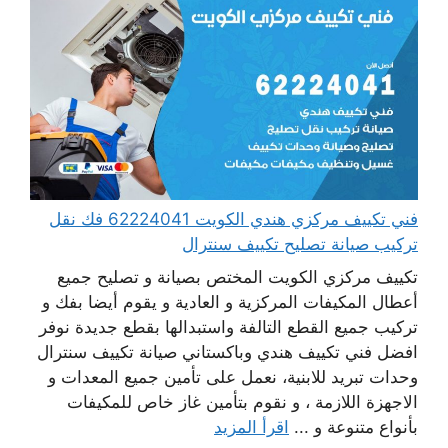
فني تكييف مركزي هندي الكويت 62224041 فك نقل
تركيب صيانة تصليح تكييف سنترال
تكييف مركزي الكويت المختص بصيانة و تصليح جميع
أعطال المكيفات المركزية و العادية و يقوم أيضا بفك و
تركيب جميع القطع التالفة واستبدالها بقطع جديدة نوفر
افضل فني تكييف هندي وباكستاني صيانة تكييف سنترال
وحدات تبريد للابنية، نعمل على تأمين جميع المعدات و
الاجهزة اللازمة ، و نقوم بتأمين غاز خاص للمكيفات
بأنواع متنوعة و ...
اقرأ المزيد