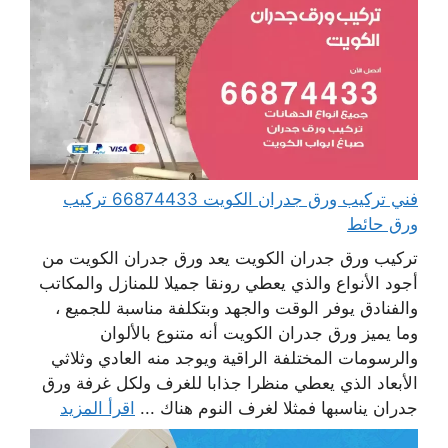
فني تركيب ورق جدران الكويت 66874433 تركيب
ورق حائط
تركيب ورق جدران الكويت يعد ورق جدران الكويت من
أجود الأنواع والذي يعطي رونقا جميلا للمنازل والمكاتب
والفنادق يوفر الوقت والجهد وبتكلفة مناسبة للجميع ،
وما يميز ورق جدران الكويت أنه متنوع بالألوان
والرسومات المختلفة الراقية ويوجد منه العادي وثلاثي
الأبعاد الذي يعطي منظرا جذابا للغرف ولكل غرفة ورق
جدران يناسبها فمثلا لغرف النوم هناك ...
اقرأ المزيد