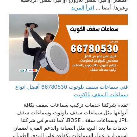
المطار أو فيزا شنغن للأزواج أو فيزا شنغن الرياضية
وغيرها. أيضا ...
اقرأ المزيد
فني سماعات سقف بلوتوث 66780530 أفضل انواع
سماعات السقف بالكويت
تقدم شركتنا خدمات تركيب سماعات سقف بكافة
أنواعها مثل سماعات سقف بلوتوث وسماعات سقف
JPL وسماعات سقف BOSE، كما نقدم في شركتنا
خدمات ما بعد البيع، مثل الصيانة والدعم الفني، لضمان
استمرارية عمل السماعات بكفاءة على المدى الطويل،