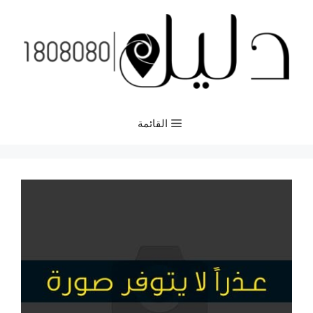
نتقل
لى
لمحتوى
القائمة