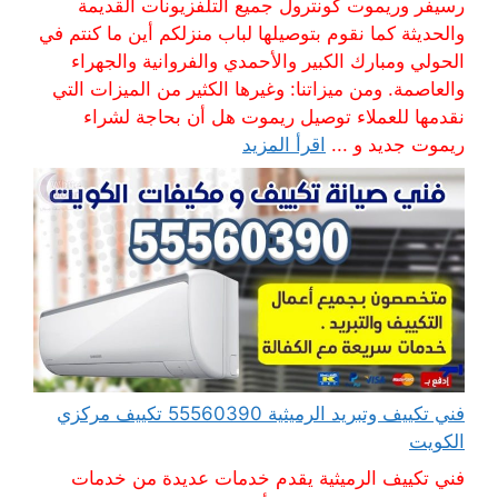
رسيفر وريموت كونترول جميع التلفزيونات القديمة
والحديثة كما نقوم بتوصيلها لباب منزلكم أين ما كنتم في
الحولي ومبارك الكبير والأحمدي والفروانية والجهراء
والعاصمة. ومن ميزاتنا: وغيرها الكثير من الميزات التي
نقدمها للعملاء توصيل ريموت هل أن بحاجة لشراء
ريموت جديد و ...
اقرأ المزيد
فني تكييف وتبريد الرميثية 55560390 تكييف مركزي
الكويت
فني تكييف الرميثية يقدم خدمات عديدة من خدمات