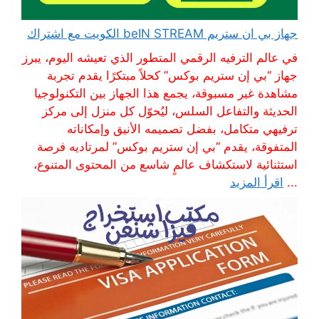
جهاز بي ان ستريم beIN STREAM الكويت مع اشتراك
في عالم الترفيه الرقمي المتطور الذي تعيشه اليوم، يبرز
جهاز “بي إن ستريم بوكس” كحلاً مبتكرًا يقدم تجربة
مشاهدة غير مسبوقة، يجمع هذا الجهاز بين التكنولوجيا
الحديثة والتفاعل السلس، ليُحوّل كل منزل إلى مركز
ترفيهي متكامل، بفضل تصميمه الأنيق وإمكاناته
المتفوقة، يقدم “بي إن ستريم بوكس” لمرتاديه فرصة
استثنائية لاستكشاف عالمٍ شاسع من المحتوى المتنوع،
...
اقرأ المزيد