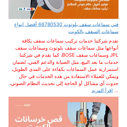
فني سماعات سقف بلوتوث 66780530 أفضل انواع
سماعات السقف بالكويت
تقدم شركتنا خدمات تركيب سماعات سقف بكافة
أنواعها مثل سماعات سقف بلوتوث وسماعات سقف
JPL وسماعات سقف BOSE، كما نقدم في شركتنا
خدمات ما بعد البيع، مثل الصيانة والدعم الفني، لضمان
استمرارية عمل السماعات بكفاءة على المدى الطويل،
ويمكن للعملاء الاستفادة من هذه الخدمات في حال
حدوث أي مشاكل أو الحاجة إلى تحديث النظام الصوتي،
...
اقرأ المزيد