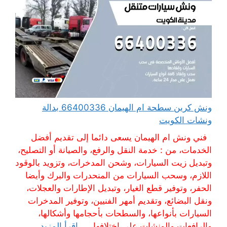
ونش كرين سطحة ام الهيمان 66400336 بدالة
ونشات الكويت
فني ونش ام الهيمان يسعى دائما إلى تقديم أفضل
الخدمات، من : خدمة النقل والرفع، والصيانة أو التصليح،
وتبديل زيت السيارات، وشحن المدخرات، وتزويد بالوقود
اللازم، وسحب السيارات من المنحدرات والبرك وأيضا
الحفر، وتوفير قطع الغيار، وتبديل الإطارات والعجلات،
ونقل البضائع، وتقديم أمهر الفنيين، وتوفير المدخرات
السيارات بأنواعها، والسطحات بأحجامها وأشكالها،
والرافعات والونشات على اختلافها، ...
اقرأ المزيد