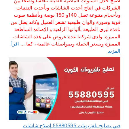
أصبح خلال السنوات الماضية القليلة تنافسا واضحا بين
الشركات في انتاج أحدث الشاشات وبأحدث التقنيات
وبأحجام متنوعة تصل 140و 150 بوصة وبأنظمة صوت
قوية وصورة والوان طبيعية تشعر العميل وكانه يطل من
نافذة ليرى الطبيعة بألوانها الزاهية و الإضاءة الساطعة
المميزة. ولدى شركتنا عدة عروض على هذه الشاشات
المميزة وبسعر الجملة وبمواصفات عالمية ، كما ...
اقرأ
المزيد
فني تصليح تلفزيونات 55880595 إصلاح شاشات