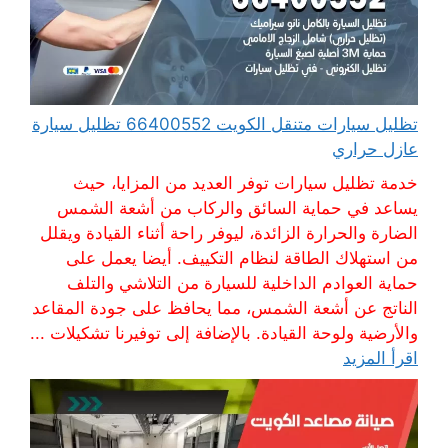
تظليل سيارات متنقل الكويت 66400552 تظليل سيارة
عازل حراري
خدمة تظليل سيارات توفر العديد من المزايا، حيث
يساعد في حماية السائق والركاب من أشعة الشمس
الضارة والحرارة الزائدة، ليوفر راحة أثناء القيادة ويقلل
من استهلاك الطاقة لنظام التكييف. أيضا يعمل على
حماية العوادم الداخلية للسيارة من التلاشي والتلف
الناتج عن أشعة الشمس، مما يحافظ على جودة المقاعد
والأرضية ولوحة القيادة. بالإضافة إلى توفيرنا تشكيلات ...
اقرأ المزيد