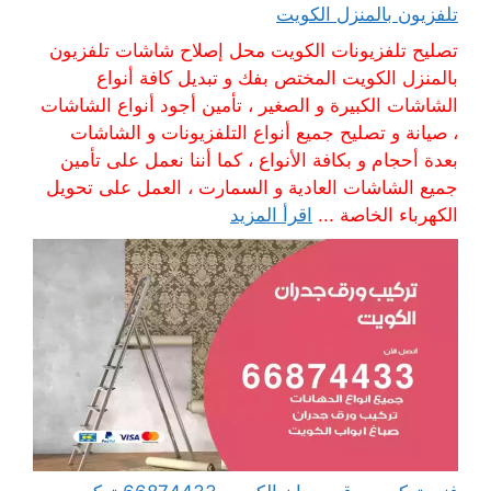
تلفزيون بالمنزل الكويت
تصليح تلفزيونات الكويت محل إصلاح شاشات تلفزيون
بالمنزل الكويت المختص بفك و تبديل كافة أنواع
الشاشات الكبيرة و الصغير ، تأمين أجود أنواع الشاشات
، صيانة و تصليح جميع أنواع التلفزيونات و الشاشات
بعدة أحجام و بكافة الأنواع ، كما أننا نعمل على تأمين
جميع الشاشات العادية و السمارت ، العمل على تحويل
الكهرباء الخاصة ...
اقرأ المزيد