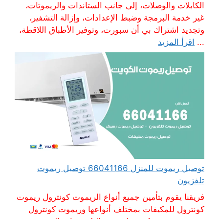
الكابلات والوصلات، إلى جانب الستاندات والريموتات،
غير خدمة البرمجة وضبط الإعدادات، وإزالة التشفير،
وتجديد اشتراك بي أن سبورت، وتوفير الأطباق اللاقطة،
...
اقرأ المزيد
توصيل ريموت للمنزل 66041166 توصيل ريموت
تلفزيون
فريقنا يقوم بتأمين جميع أنواع الريموت كونترول ريموت
كونترول للمكيفات بمختلف أنواعها وريموت كونترول