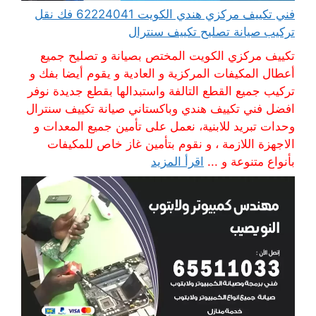
فني تكييف مركزي هندي الكويت 62224041 فك نقل
تركيب صيانة تصليح تكييف سنترال
تكييف مركزي الكويت المختص بصيانة و تصليح جميع
أعطال المكيفات المركزية و العادية و يقوم أيضا بفك و
تركيب جميع القطع التالفة واستبدالها بقطع جديدة نوفر
افضل فني تكييف هندي وباكستاني صيانة تكييف سنترال
وحدات تبريد للابنية، نعمل على تأمين جميع المعدات و
الاجهزة اللازمة ، و نقوم بتأمين غاز خاص للمكيفات
بأنواع متنوعة و ...
اقرأ المزيد