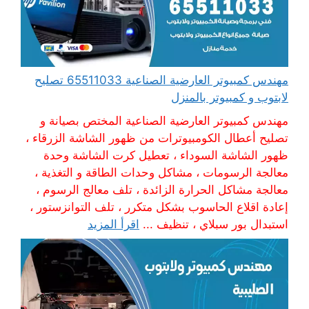
مهندس كمبيوتر العارضية الصناعية 65511033 تصليح
لابتوب و كمبيوتر بالمنزل
مهندس كمبيوتر العارضية الصناعية المختص بصيانة و
تصليح أعطال الكومبيوترات من ظهور الشاشة الزرقاء ،
ظهور الشاشة السوداء ، تعطيل كرت الشاشة وحدة
معالجة الرسومات ، مشاكل وحدات الطاقة و التغذية ،
معالجة مشاكل الحرارة الزائدة ، تلف معالج الرسوم ،
إعادة اقلاع الحاسوب بشكل متكرر ، تلف التوانزستور ،
استبدال بور سبلاي ، تنظيف ...
اقرأ المزيد