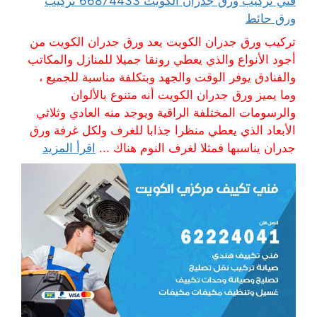
فني تركيب ورق جدران الكويت 66874433 تركيب
ورق حائط
تركيب ورق جدران الكويت يعد ورق جدران الكويت من
أجود الأنواع والذي يعطي رونقا جميلا للمنازل والمكاتب
والفنادق يوفر الوقت والجهد وبتكلفة مناسبة للجميع ،
وما يميز ورق جدران الكويت أنه متنوع بالألوان
والرسومات المختلفة الراقية ويوجد منه العادي وثلاثي
الأبعاد الذي يعطي منظرا جذابا للغرف ولكل غرفة ورق
جدران يناسبها فمثلا لغرف النوم هناك ...
اقرأ المزيد