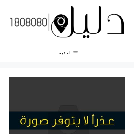
نتقل
لى
لمحتوى
القائمة