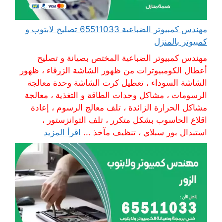
مهندس كمبيوتر الضباعية 65511033 تصليح لابتوب و
كمبيوتر بالمنزل
مهندس كمبيوتر الضباعية المختص بصيانة و تصليح
أعطال الكومبيوترات من ظهور الشاشة الزرقاء ، ظهور
الشاشة السوداء ، تعطيل كرت الشاشة وحدة معالجة
الرسومات ، مشاكل وحدات الطاقة و التغذية ، معالجة
مشاكل الحرارة الزائدة ، تلف معالج الرسوم ، إعادة
اقلاع الحاسوب بشكل متكرر ، تلف التوانزستور ،
استبدال بور سبلاي ، تنظيف مآخذ ...
اقرأ المزيد