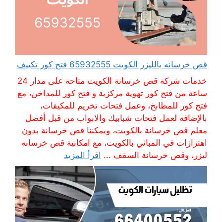
قص خرسانه بالليزر الكويت 65932555 فتح كور تكييف
خدمات شركة قص خرسانة الكويت متاحة على مدار 24
ساعة من فتح كور تهوية مركزية و فتح كور للمداخن، مع
فتح كور للمطابخ، وعمل فتحات تخريم للمكيفات،
بالإضافة لعمل فتحات شبابيك والابواب من قبل أفضل
معلم قص خرسانة بالكويت، ويمكننا قص خرسانة بدون
اهتزازات في المباني بالكويت، مع امكانية قص خرسانة
ليزر، وقص خرسانة السقف ...
اقرأ المزيد