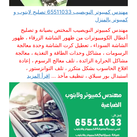
مهندس كمبيوتر النويصيب 65511033 تصليح لابتوب و
كمبيوتر بالمنزل
مهندس كمبيوتر النويصيب المختص بصيانة و تصليح
أعطال الكومبيوترات من ظهور الشاشة الزرقاء ، ظهور
الشاشة السوداء ، تعطيل كرت الشاشة وحدة معالجة
الرسومات ، مشاكل وحدات الطاقة و التغذية ، معالجة
مشاكل الحرارة الزائدة ، تلف معالج الرسوم ، إعادة
اقلاع الحاسوب بشكل متكرر ، تلف التوانزستور ،
استبدال بور سبلاي ، تنظيف مآخذ ...
اقرأ المزيد