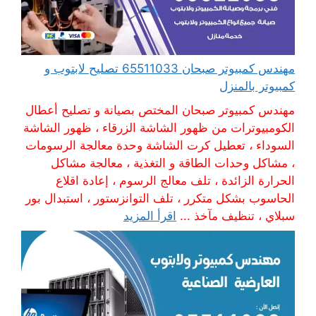
مهندس كمبيوتر صبحان 65511033 تصليح لابتوب و
كمبيوتر بالمنزل
مهندس كمبيوتر صبحان المختص بصيانة و تصليح أعطال
الكومبيوترات من ظهور الشاشة الزرقاء ، ظهور الشاشة
السوداء ، تعطيل كرت الشاشة وحدة معالجة الرسومات
، مشاكل وحدات الطاقة و التغذية ، معالجة مشاكل
الحرارة الزائدة ، تلف معالج الرسوم ، إعادة اقلاع
الحاسوب بشكل متكرر ، تلف التوانزستور ، استبدال بور
سبلاي ، تنظيف مآخذ ...
اقرأ المزيد