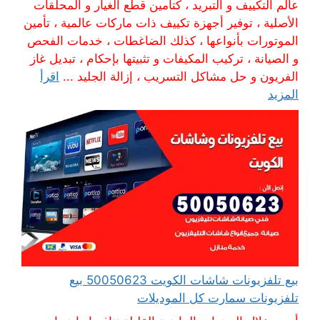
عالم التكييف و التبريد ، كتأمين قطع الغيار و المحلقات
الأصلية ، توفير أجهزة تكييف ذات ماركات عالمية ، تأمين
الموتورات بأنواعها ، كذلك الضاغطات ، خدمات الفحص
و الصيانة ، تركيب المكيفات و تثبيتها بإحكام ، تبديل غاز
الفريون و حل مشاكل التسريب ، إزالة الجليد ...
اقرأ
المزيد
بيع تلفزيونات شاشات الكويت 50050623 بيع
تلفزيونات سمارت كل الموديلات