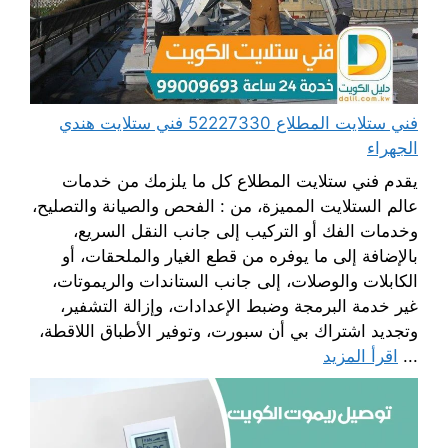
فني ستلايت المطلاع 52227330 فني ستلايت هندي
الجهراء
يقدم فني ستلايت المطلاع كل ما يلزمك من خدمات
عالم الستلايت المميزة، من : الفحص والصيانة والتصليح،
وخدمات الفك أو التركيب إلى جانب النقل السريع،
بالإضافة إلى ما يوفره من قطع الغيار والملحقات، أو
الكابلات والوصلات، إلى جانب الستاندات والريموتات،
غير خدمة البرمجة وضبط الإعدادات، وإزالة التشفير،
وتجديد اشتراك بي أن سبورت، وتوفير الأطباق اللاقطة،
...
اقرأ المزيد