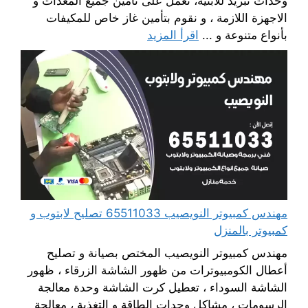
وحدات تبريد للابنية، نعمل على تأمين جميع المعدات و
الاجهزة اللازمة ، و نقوم بتأمين غاز خاص للمكيفات
بأنواع متنوعة و ...
اقرأ المزيد
مهندس كمبيوتر النويصيب 65511033 تصليح لابتوب و
كمبيوتر بالمنزل
مهندس كمبيوتر النويصيب المختص بصيانة و تصليح
أعطال الكومبيوترات من ظهور الشاشة الزرقاء ، ظهور
الشاشة السوداء ، تعطيل كرت الشاشة وحدة معالجة
الرسومات ، مشاكل وحدات الطاقة و التغذية ، معالجة