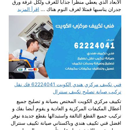
الأبعاد الذي يعطي منظرا جذابا للغرف ولكل غرفة ورق
جدران يناسبها فمثلا لغرف النوم هناك ...
اقرأ المزيد
فني تكييف مركزي هندي الكويت 62224041 فك نقل
تركيب صيانة تصليح تكييف سنترال
تكييف مركزي الكويت المختص بصيانة و تصليح جميع
أعطال المكيفات المركزية و العادية و يقوم أيضا بفك و
تركيب جميع القطع التالفة واستبدالها بقطع جديدة نوفر
افضل فني تكييف هندي وباكستاني صيانة تكييف سنترال