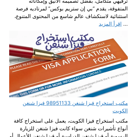
ترفيهي متكامل، بفضل تصميمه الأنيق وإمكاناته
المتفوقة، يقدم “بي إن ستريم بوكس” لمرتاديه فرصة
استثنائية لاستكشاف عالمٍ شاسع من المحتوى المتنوع،
...
اقرأ المزيد
مكتب استخراج فيزا شنغن 98951133 فيزا شنغن
الكويت
مكتب استخراج فيزا الكويت، يعمل على استخراج كافة
أنواع تأشيرات شنغن سواء كانت فيزا شنغن للزيارة
الرسمية أو فيزا شنغن الدراسية أو فيزا شنغن للأعمال أو