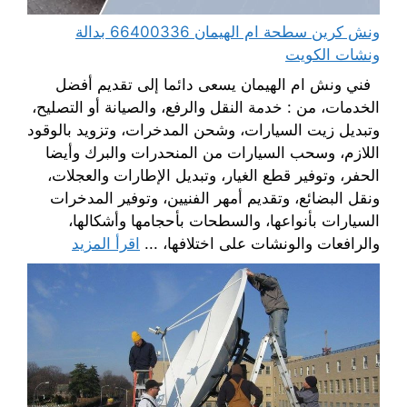
ونش كرين سطحة ام الهيمان 66400336 بدالة
ونشات الكويت
فني ونش ام الهيمان يسعى دائما إلى تقديم أفضل
الخدمات، من : خدمة النقل والرفع، والصيانة أو التصليح،
وتبديل زيت السيارات، وشحن المدخرات، وتزويد بالوقود
اللازم، وسحب السيارات من المنحدرات والبرك وأيضا
الحفر، وتوفير قطع الغيار، وتبديل الإطارات والعجلات،
ونقل البضائع، وتقديم أمهر الفنيين، وتوفير المدخرات
السيارات بأنواعها، والسطحات بأحجامها وأشكالها،
والرافعات والونشات على اختلافها، ...
اقرأ المزيد