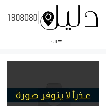
نتقل
لى
لمحتوى
القائمة