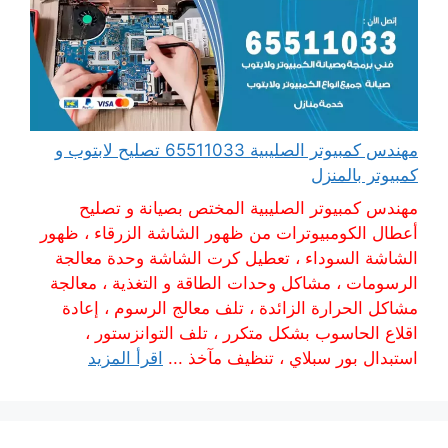
مهندس كمبيوتر الصليبية 65511033 تصليح لابتوب و
كمبيوتر بالمنزل
مهندس كمبيوتر الصليبية المختص بصيانة و تصليح
أعطال الكومبيوترات من ظهور الشاشة الزرقاء ، ظهور
الشاشة السوداء ، تعطيل كرت الشاشة وحدة معالجة
الرسومات ، مشاكل وحدات الطاقة و التغذية ، معالجة
مشاكل الحرارة الزائدة ، تلف معالج الرسوم ، إعادة
اقلاع الحاسوب بشكل متكرر ، تلف التوانزستور ،
استبدال بور سبلاي ، تنظيف مآخذ ...
اقرأ المزيد