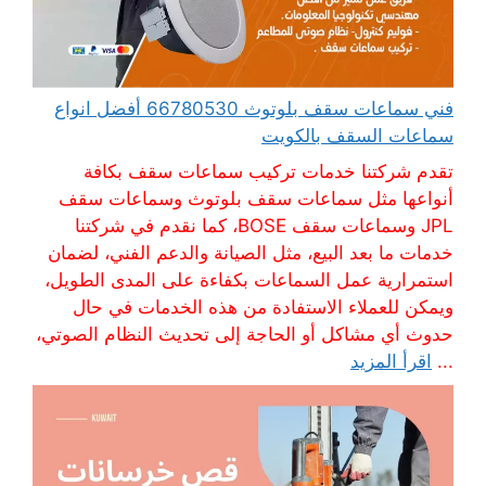
فني سماعات سقف بلوتوث 66780530 أفضل انواع
سماعات السقف بالكويت
تقدم شركتنا خدمات تركيب سماعات سقف بكافة
أنواعها مثل سماعات سقف بلوتوث وسماعات سقف
JPL وسماعات سقف BOSE، كما نقدم في شركتنا
خدمات ما بعد البيع، مثل الصيانة والدعم الفني، لضمان
استمرارية عمل السماعات بكفاءة على المدى الطويل،
ويمكن للعملاء الاستفادة من هذه الخدمات في حال
حدوث أي مشاكل أو الحاجة إلى تحديث النظام الصوتي،
...
اقرأ المزيد