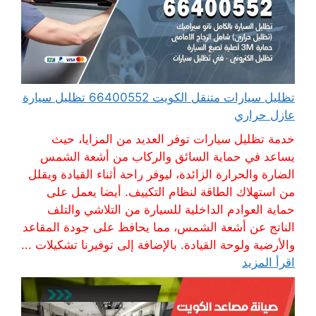
تظليل سيارات متنقل الكويت 66400552 تظليل سيارة
عازل حراري
خدمة تظليل سيارات توفر العديد من المزايا، حيث
يساعد في حماية السائق والركاب من أشعة الشمس
الضارة والحرارة الزائدة، ليوفر راحة أثناء القيادة ويقلل
من استهلاك الطاقة لنظام التكييف. أيضا يعمل على
حماية العوادم الداخلية للسيارة من التلاشي والتلف
الناتج عن أشعة الشمس، مما يحافظ على جودة المقاعد
والأرضية ولوحة القيادة. بالإضافة إلى توفيرنا تشكيلات ...
اقرأ المزيد