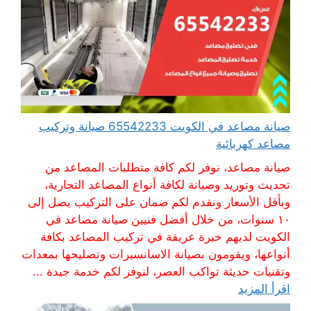
صيانة مصاعد في الكويت 65542233 صيانة وتركيب
مصاعد كهربائية
صيانة مصاعد، نوفر لكم كافة متطلبات المصاعد من
تحديث وتوريد وصيانة لكافة أنواع المصاعد التجارية،
وبأقل الأسعار ونقدم لكم ضمان على التركيب يصل إلى
١٠ سنوات، من خلال أفضل فنيين صيانة مصاعد في
الكويت لديهم خبرة عريقة في تركيب المصاعد بكافة
أنواعها، ويقومون بصيانة الاسانسيرات وتصليحها بمعدات
وتقنيات حديثة تواكب العصر، لنوفر لكم خدمة جيدة ...
اقرأ المزيد