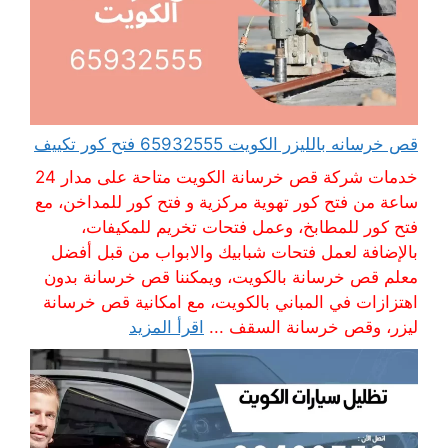
قص خرسانه بالليزر الكويت 65932555 فتح كور تكييف
خدمات شركة قص خرسانة الكويت متاحة على مدار 24
ساعة من فتح كور تهوية مركزية و فتح كور للمداخن، مع
فتح كور للمطابخ، وعمل فتحات تخريم للمكيفات،
بالإضافة لعمل فتحات شبابيك والابواب من قبل أفضل
معلم قص خرسانة بالكويت، ويمكننا قص خرسانة بدون
اهتزازات في المباني بالكويت، مع امكانية قص خرسانة
ليزر، وقص خرسانة السقف ...
اقرأ المزيد