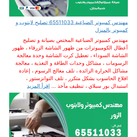
مهندس كمبيوتر الضباعية 65511033 تصليح لابتوب و
كمبيوتر بالمنزل
مهندس كمبيوتر الضباعية المختص بصيانة و تصليح
أعطال الكومبيوترات من ظهور الشاشة الزرقاء ، ظهور
الشاشة السوداء ، تعطيل كرت الشاشة وحدة معالجة
الرسومات ، مشاكل وحدات الطاقة و التغذية ، معالجة
مشاكل الحرارة الزائدة ، تلف معالج الرسوم ، إعادة
اقلاع الحاسوب بشكل متكرر ، تلف التوانزستور ،
استبدال بور سبلاي ، تنظيف مآخذ ...
اقرأ المزيد