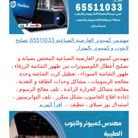
مهندس كمبيوتر العارضية الصناعية 65511033 تصليح
لابتوب و كمبيوتر بالمنزل
مهندس كمبيوتر العارضية الصناعية المختص بصيانة و
تصليح أعطال الكومبيوترات من ظهور الشاشة الزرقاء ،
ظهور الشاشة السوداء ، تعطيل كرت الشاشة وحدة
معالجة الرسومات ، مشاكل وحدات الطاقة و التغذية ،
معالجة مشاكل الحرارة الزائدة ، تلف معالج الرسوم ،
إعادة اقلاع الحاسوب بشكل متكرر ، تلف التوانزستور ،
استبدال بور سبلاي ، تنظيف ...
اقرأ المزيد