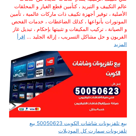
عالم التكييف و التبريد ، كتأمين قطع الغيار و المحلقات
الأصلية ، توفير أجهزة تكييف ذات ماركات عالمية ، تأمين
الموتورات بأنواعها ، كذلك الضاغطات ، خدمات الفحص
و الصيانة ، تركيب المكيفات و تثبيتها بإحكام ، تبديل غاز
الفريون و حل مشاكل التسريب ، إزالة الجليد ...
اقرأ
المزيد
بيع تلفزيونات شاشات الكويت 50050623 بيع
تلفزيونات سمارت كل الموديلات