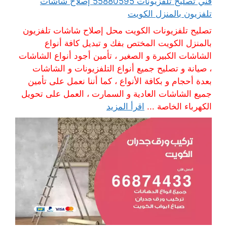
فني تصليح تلفزيونات 55880595 إصلاح شاشات
تلفزيون بالمنزل الكويت
تصليح تلفزيونات الكويت محل إصلاح شاشات تلفزيون
بالمنزل الكويت المختص بفك و تبديل كافة أنواع
الشاشات الكبيرة و الصغير ، تأمين أجود أنواع الشاشات
، صيانة و تصليح جميع أنواع التلفزيونات و الشاشات
بعدة أحجام و بكافة الأنواع ، كما أننا نعمل على تأمين
جميع الشاشات العادية و السمارت ، العمل على تحويل
الكهرباء الخاصة ...
اقرأ المزيد