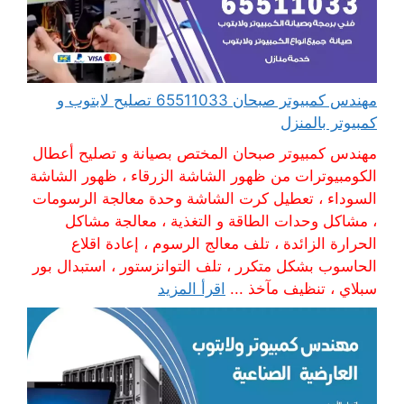
مهندس كمبيوتر صبحان 65511033 تصليح لابتوب و
كمبيوتر بالمنزل
مهندس كمبيوتر صبحان المختص بصيانة و تصليح أعطال
الكومبيوترات من ظهور الشاشة الزرقاء ، ظهور الشاشة
السوداء ، تعطيل كرت الشاشة وحدة معالجة الرسومات
، مشاكل وحدات الطاقة و التغذية ، معالجة مشاكل
الحرارة الزائدة ، تلف معالج الرسوم ، إعادة اقلاع
الحاسوب بشكل متكرر ، تلف التوانزستور ، استبدال بور
سبلاي ، تنظيف مآخذ ...
اقرأ المزيد