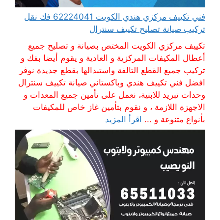
فني تكييف مركزي هندي الكويت 62224041 فك نقل
تركيب صيانة تصليح تكييف سنترال
تكييف مركزي الكويت المختص بصيانة و تصليح جميع
أعطال المكيفات المركزية و العادية و يقوم أيضا بفك و
تركيب جميع القطع التالفة واستبدالها بقطع جديدة نوفر
افضل فني تكييف هندي وباكستاني صيانة تكييف سنترال
وحدات تبريد للابنية، نعمل على تأمين جميع المعدات و
الاجهزة اللازمة ، و نقوم بتأمين غاز خاص للمكيفات
بأنواع متنوعة و ...
اقرأ المزيد