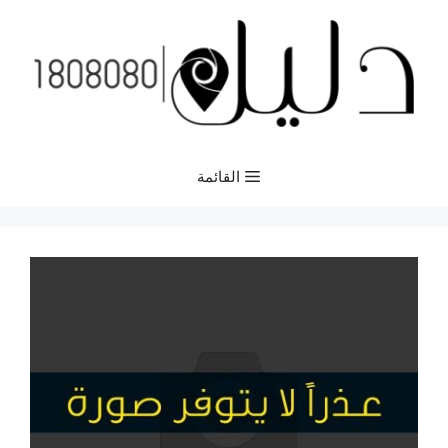
نتقل
لى
لمحتوى
القائمة