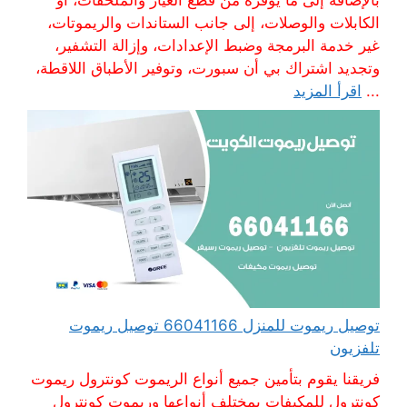
الكابلات والوصلات، إلى جانب الستاندات والريموتات،
غير خدمة البرمجة وضبط الإعدادات، وإزالة التشفير،
وتجديد اشتراك بي أن سبورت، وتوفير الأطباق اللاقطة،
...
اقرأ المزيد
توصيل ريموت للمنزل 66041166 توصيل ريموت
تلفزيون
فريقنا يقوم بتأمين جميع أنواع الريموت كونترول ريموت
كونترول للمكيفات بمختلف أنواعها وريموت كونترول