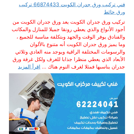
فني تركيب ورق جدران الكويت 66874433 تركيب
ورق حائط
تركيب ورق جدران الكويت يعد ورق جدران الكويت من
أجود الأنواع والذي يعطي رونقا جميلا للمنازل والمكاتب
والفنادق يوفر الوقت والجهد وبتكلفة مناسبة للجميع ،
وما يميز ورق جدران الكويت أنه متنوع بالألوان
والرسومات المختلفة الراقية ويوجد منه العادي وثلاثي
الأبعاد الذي يعطي منظرا جذابا للغرف ولكل غرفة ورق
جدران يناسبها فمثلا لغرف النوم هناك ...
اقرأ المزيد