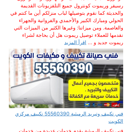
رسيفر وريموت كونترول جميع التلفزيونات القديمة
والحديثة كما نقوم بتوصيلها لباب منزلكم أين ما كنتم في
الحولي ومبارك الكبير والأحمدي والفروانية والجهراء
والعاصمة. ومن ميزاتنا: وغيرها الكثير من الميزات التي
نقدمها للعملاء توصيل ريموت هل أن بحاجة لشراء
ريموت جديد و ...
اقرأ المزيد
فني تكييف وتبريد الرميثية 55560390 تكييف مركزي
الكويت
فني تكييف الرميثية يقدم خدمات عديدة من خدمات