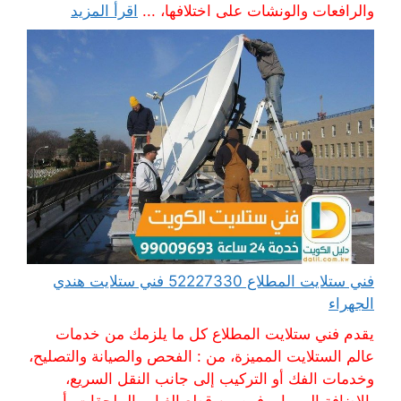
والرافعات والونشات على اختلافها، ...
اقرأ المزيد
فني ستلايت المطلاع 52227330 فني ستلايت هندي
الجهراء
يقدم فني ستلايت المطلاع كل ما يلزمك من خدمات
عالم الستلايت المميزة، من : الفحص والصيانة والتصليح،
وخدمات الفك أو التركيب إلى جانب النقل السريع،
بالإضافة إلى ما يوفره من قطع الغيار والملحقات، أو