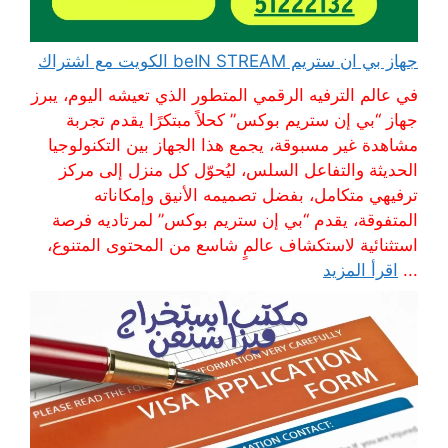
جهاز بي ان ستريم beIN STREAM الكويت مع اشتراك
في عالم الترفيه الرقمي المتطور الذي تعيشه اليوم، يبرز
جهاز “بي إن ستريم بوكس” كحلاً مبتكرًا يقدم تجربة
مشاهدة غير مسبوقة، يجمع هذا الجهاز بين التكنولوجيا
الحديثة والتفاعل السلس، ليُحوّل كل منزل إلى مركز
ترفيهي متكامل، بفضل تصميمه الأنيق وإمكاناته
المتفوقة، يقدم “بي إن ستريم بوكس” لمرتاديه فرصة
استثنائية لاستكشاف عالمٍ شاسع من المحتوى المتنوع،
...
اقرأ المزيد