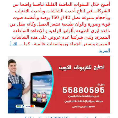
أصبح خلال السنوات الماضية القليلة تنافسا واضحا بين
الشركات في انتاج أحدث الشاشات وبأحدث التقنيات
وبأحجام متنوعة تصل 140و 150 بوصة وبأنظمة صوت
قوية وصورة والوان طبيعية تشعر العميل وكانه يطل من
نافذة ليرى الطبيعة بألوانها الزاهية و الإضاءة الساطعة
المميزة. ولدى شركتنا عدة عروض على هذه الشاشات
المميزة وبسعر الجملة وبمواصفات عالمية ، كما ...
اقرأ
المزيد