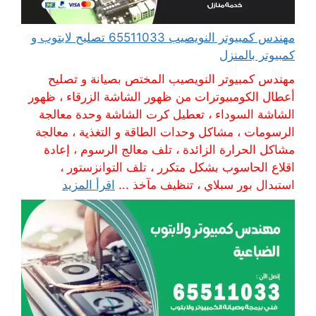
مهندس كمبيوتر النويصيب 65511033 تصليح لابتوب و
كمبيوتر بالمنزل
مهندس كمبيوتر النويصيب المختص بصيانة و تصليح
أعطال الكومبيوترات من ظهور الشاشة الزرقاء ، ظهور
الشاشة السوداء ، تعطيل كرت الشاشة وحدة معالجة
الرسومات ، مشاكل وحدات الطاقة و التغذية ، معالجة
مشاكل الحرارة الزائدة ، تلف معالج الرسوم ، إعادة
اقلاع الحاسوب بشكل متكرر ، تلف التوانزستور ،
استبدال بور سبلاي ، تنظيف مآخذ ...
اقرأ المزيد