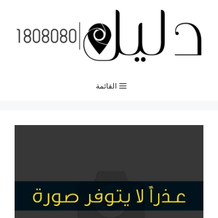
نتقل
لى
لمحتوى
القائمة