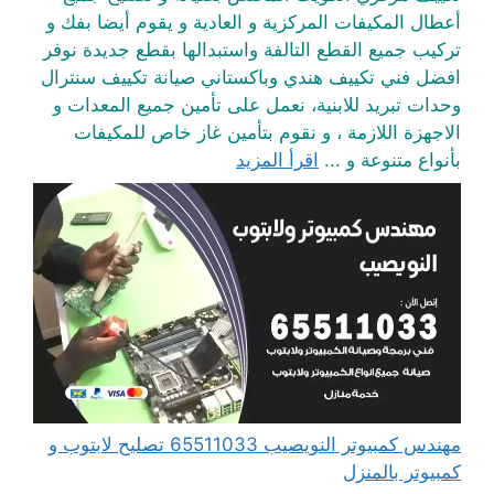
أعطال المكيفات المركزية و العادية و يقوم أيضا بفك و
تركيب جميع القطع التالفة واستبدالها بقطع جديدة نوفر
افضل فني تكييف هندي وباكستاني صيانة تكييف سنترال
وحدات تبريد للابنية، نعمل على تأمين جميع المعدات و
الاجهزة اللازمة ، و نقوم بتأمين غاز خاص للمكيفات
بأنواع متنوعة و ...
اقرأ المزيد
مهندس كمبيوتر النويصيب 65511033 تصليح لابتوب و
كمبيوتر بالمنزل