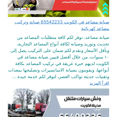
صيانة مصاعد في الكويت 65542233 صيانة وتركيب
مصاعد كهربائية
صيانة مصاعد، نوفر لكم كافة متطلبات المصاعد من
تحديث وتوريد وصيانة لكافة أنواع المصاعد التجارية،
وبأقل الأسعار ونقدم لكم ضمان على التركيب يصل إلى
١٠ سنوات، من خلال أفضل فنيين صيانة مصاعد في
الكويت لديهم خبرة عريقة في تركيب المصاعد بكافة
أنواعها، ويقومون بصيانة الاسانسيرات وتصليحها بمعدات
وتقنيات حديثة تواكب العصر، لنوفر لكم خدمة جيدة ...
اقرأ المزيد