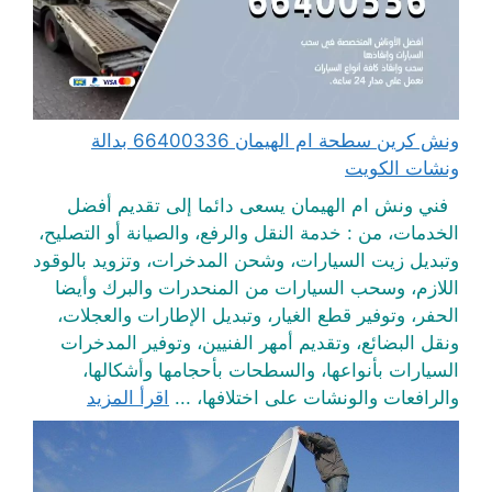
ونش كرين سطحة ام الهيمان 66400336 بدالة
ونشات الكويت
فني ونش ام الهيمان يسعى دائما إلى تقديم أفضل
الخدمات، من : خدمة النقل والرفع، والصيانة أو التصليح،
وتبديل زيت السيارات، وشحن المدخرات، وتزويد بالوقود
اللازم، وسحب السيارات من المنحدرات والبرك وأيضا
الحفر، وتوفير قطع الغيار، وتبديل الإطارات والعجلات،
ونقل البضائع، وتقديم أمهر الفنيين، وتوفير المدخرات
السيارات بأنواعها، والسطحات بأحجامها وأشكالها،
والرافعات والونشات على اختلافها، ...
اقرأ المزيد