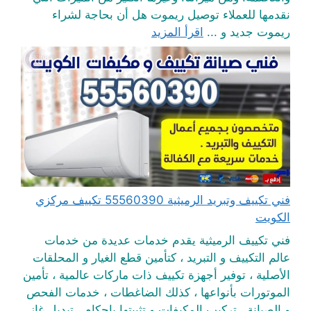
نقدمها للعملاء توصيل ريموت هل أن بحاجة لشراء
ريموت جديد و ...
اقرأ المزيد
فني تكييف وتبريد الرميثية 55560390 تكييف مركزي
الكويت
فني تكييف الرميثية يقدم خدمات عديدة من خدمات
عالم التكييف و التبريد ، كتأمين قطع الغيار و المحلقات
الأصلية ، توفير أجهزة تكييف ذات ماركات عالمية ، تأمين
الموتورات بأنواعها ، كذلك الضاغطات ، خدمات الفحص
و الصيانة ، تركيب المكيفات و تثبيتها بإحكام ، تبديل غاز