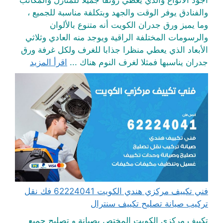
أجود الأنواع والذي يعطي رونقا جميلا للمنازل والمكاتب
والفنادق يوفر الوقت والجهد وبتكلفة مناسبة للجميع ،
وما يميز ورق جدران الكويت أنه متنوع بالألوان
والرسومات المختلفة الراقية ويوجد منه العادي وثلاثي
الأبعاد الذي يعطي منظرا جذابا للغرف ولكل غرفة ورق
جدران يناسبها فمثلا لغرف النوم هناك ...
اقرأ المزيد
فني تكييف مركزي هندي الكويت 62224041 فك نقل
تركيب صيانة تصليح تكييف سنترال
تكييف مركزي الكويت المختص بصيانة و تصليح جميع