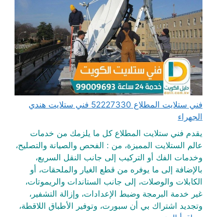
فني ستلايت المطلاع 52227330 فني ستلايت هندي
الجهراء
يقدم فني ستلايت المطلاع كل ما يلزمك من خدمات
عالم الستلايت المميزة، من : الفحص والصيانة والتصليح،
وخدمات الفك أو التركيب إلى جانب النقل السريع،
بالإضافة إلى ما يوفره من قطع الغيار والملحقات، أو
الكابلات والوصلات، إلى جانب الستاندات والريموتات،
غير خدمة البرمجة وضبط الإعدادات، وإزالة التشفير،
وتجديد اشتراك بي أن سبورت، وتوفير الأطباق اللاقطة،