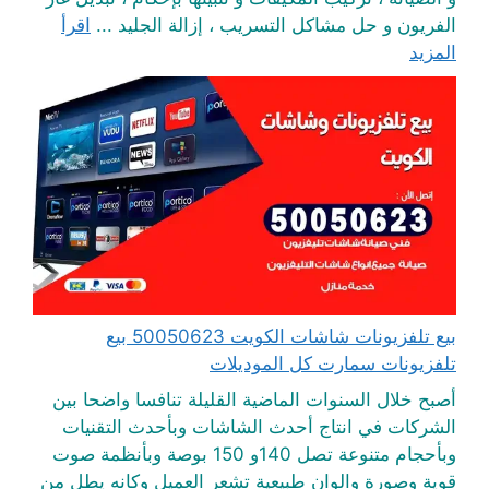
الفريون و حل مشاكل التسريب ، إزالة الجليد ...
اقرأ
المزيد
بيع تلفزيونات شاشات الكويت 50050623 بيع
تلفزيونات سمارت كل الموديلات
أصبح خلال السنوات الماضية القليلة تنافسا واضحا بين
الشركات في انتاج أحدث الشاشات وبأحدث التقنيات
وبأحجام متنوعة تصل 140و 150 بوصة وبأنظمة صوت
قوية وصورة والوان طبيعية تشعر العميل وكانه يطل من