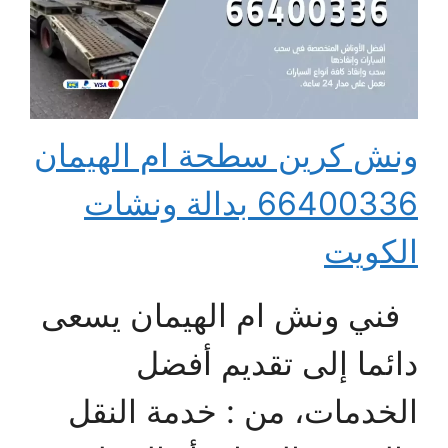
ونش كرين سطحة ام الهيمان
66400336 بدالة ونشات
الكويت
فني ونش ام الهيمان يسعى
دائما إلى تقديم أفضل
الخدمات، من : خدمة النقل