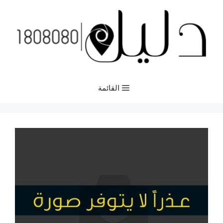
نتقل
لى
لمحتوى
القائمة