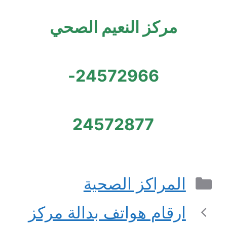
مركز النعيم الصحي
24572966-
24572877
التصنيفات
المراكز الصحية
ارقام هواتف بدالة مركز