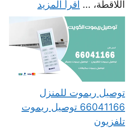
اللاقطة، ...
اقرأ المزيد
توصيل ريموت للمنزل
66041166 توصيل ريموت
تلفزيون