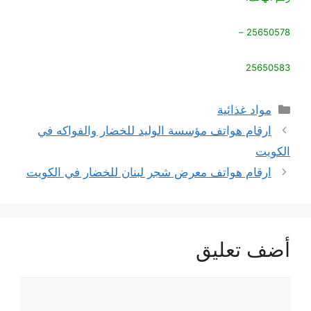
25650578 –
25650583
التصنيفات
مواد غذائية
ارقام هواتف مؤسسة الوليد للخضار والفواكه في
الكويت
ارقام هواتف معرض شجر لبنان للخضار في الكويت
أضف تعليق
تعليق