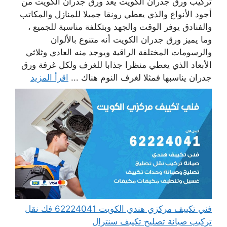
تركيب ورق جدران الكويت يعد ورق جدران الكويت من
أجود الأنواع والذي يعطي رونقا جميلا للمنازل والمكاتب
والفنادق يوفر الوقت والجهد وبتكلفة مناسبة للجميع ،
وما يميز ورق جدران الكويت أنه متنوع بالألوان
والرسومات المختلفة الراقية ويوجد منه العادي وثلاثي
الأبعاد الذي يعطي منظرا جذابا للغرف ولكل غرفة ورق
جدران يناسبها فمثلا لغرف النوم هناك ...
اقرأ المزيد
فني تكييف مركزي هندي الكويت 62224041 فك نقل
تركيب صيانة تصليح تكييف سنترال