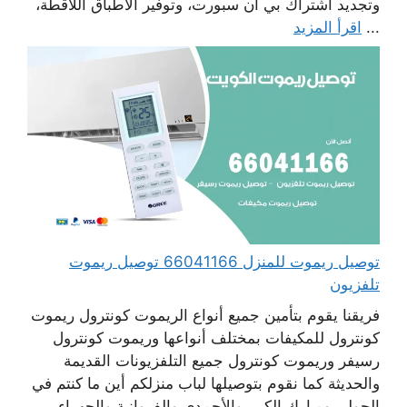
وتجديد اشتراك بي أن سبورت، وتوفير الأطباق اللاقطة،
...
اقرأ المزيد
توصيل ريموت للمنزل 66041166 توصيل ريموت
تلفزيون
فريقنا يقوم بتأمين جميع أنواع الريموت كونترول ريموت
كونترول للمكيفات بمختلف أنواعها وريموت كونترول
رسيفر وريموت كونترول جميع التلفزيونات القديمة
والحديثة كما نقوم بتوصيلها لباب منزلكم أين ما كنتم في
الحولي ومبارك الكبير والأحمدي والفروانية والجهراء