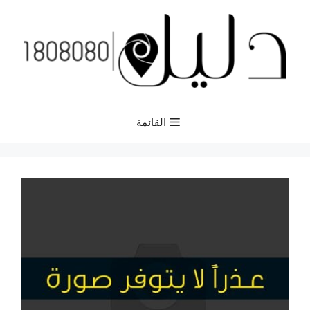
نتقل
لى
لمحتوى
القائمة