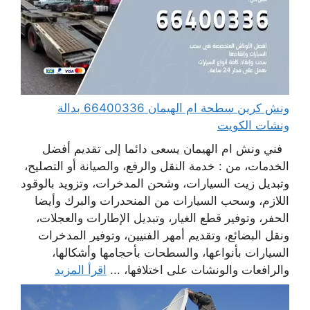
ونش كرين سطحة ام الهيمان 66400336 بدالة
ونشات الكويت
فني ونش ام الهيمان يسعى دائما إلى تقديم أفضل
الخدمات، من : خدمة النقل والرفع، والصيانة أو التصليح،
وتبديل زيت السيارات، وشحن المدخرات، وتزويد بالوقود
اللازم، وسحب السيارات من المنحدرات والبرك وأيضا
الحفر، وتوفير قطع الغيار، وتبديل الإطارات والعجلات،
ونقل البضائع، وتقديم أمهر الفنيين، وتوفير المدخرات
السيارات بأنواعها، والسطحات بأحجامها وأشكالها،
والرافعات والونشات على اختلافها، ...
اقرأ المزيد