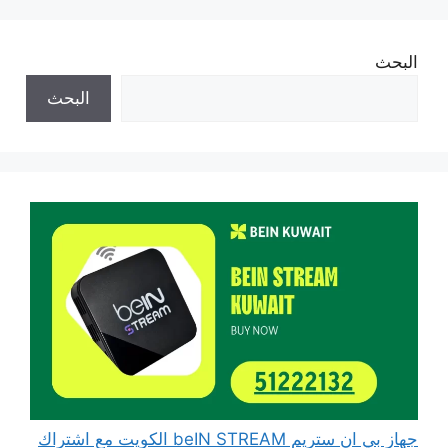
البحث
البحث
جهاز بي ان ستريم beIN STREAM الكويت مع اشتراك