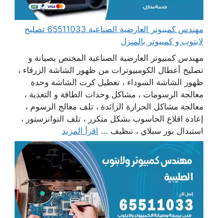
مهندس كمبيوتر العارضية الصناعية 65511033 تصليح
لابتوب و كمبيوتر بالمنزل
مهندس كمبيوتر العارضية الصناعية المختص بصيانة و
تصليح أعطال الكومبيوترات من ظهور الشاشة الزرقاء ،
ظهور الشاشة السوداء ، تعطيل كرت الشاشة وحدة
معالجة الرسومات ، مشاكل وحدات الطاقة و التغذية ،
معالجة مشاكل الحرارة الزائدة ، تلف معالج الرسوم ،
إعادة اقلاع الحاسوب بشكل متكرر ، تلف التوانزستور ،
استبدال بور سبلاي ، تنظيف ...
اقرأ المزيد