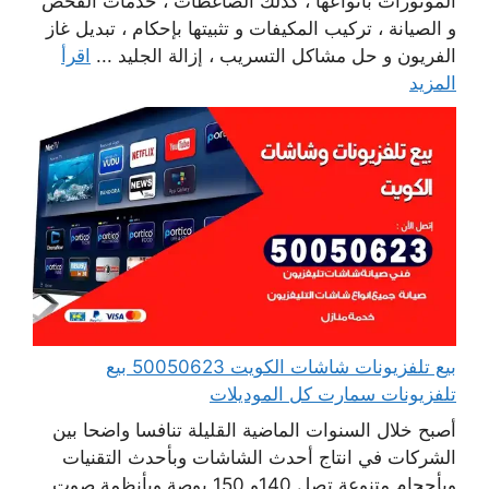
الموتورات بأنواعها ، كذلك الضاغطات ، خدمات الفحص
و الصيانة ، تركيب المكيفات و تثبيتها بإحكام ، تبديل غاز
الفريون و حل مشاكل التسريب ، إزالة الجليد ...
اقرأ
المزيد
بيع تلفزيونات شاشات الكويت 50050623 بيع
تلفزيونات سمارت كل الموديلات
أصبح خلال السنوات الماضية القليلة تنافسا واضحا بين
الشركات في انتاج أحدث الشاشات وبأحدث التقنيات
وبأحجام متنوعة تصل 140و 150 بوصة وبأنظمة صوت