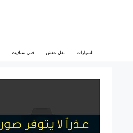
نتقل
لى
لمحتوى
السيارات
نقل عفش
فني ستلايت