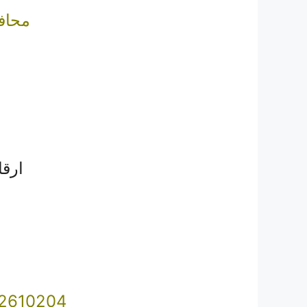
محاف
ارق
10204 – 22640036