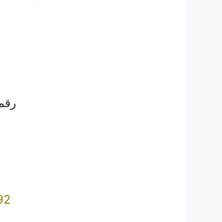
رقم
92