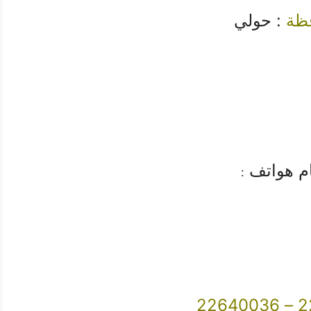
ظة
:
حولي
ام هواتف
:
226