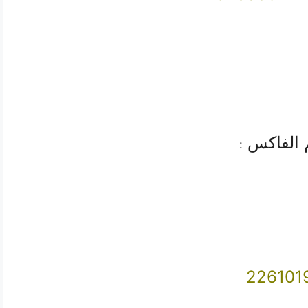
 الفاكس
:
226101