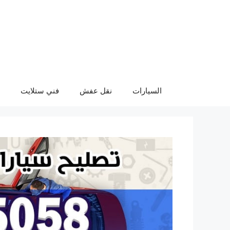
نتقل
لى
لمحتوى
السيارات
نقل عفش
فني ستلايت