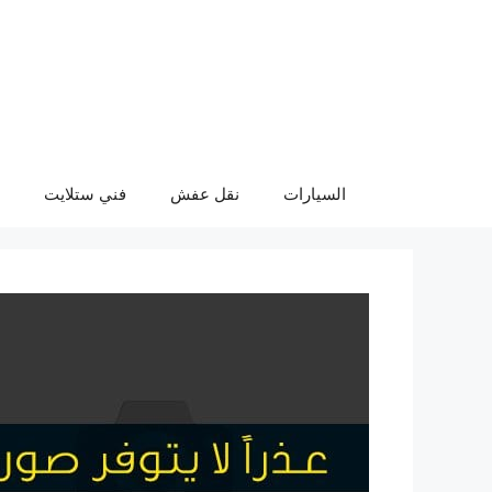
نتقل
لى
لمحتوى
السيارات
نقل عفش
فني ستلايت