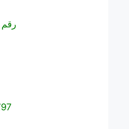
رقم 
797