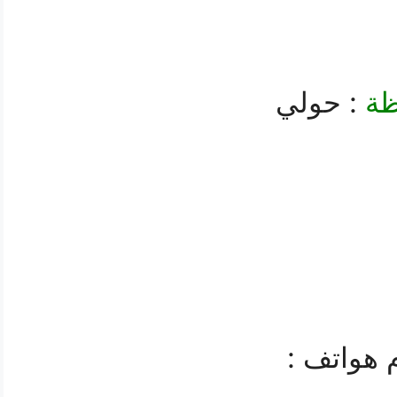
ظة
:
حولي
م هواتف
: