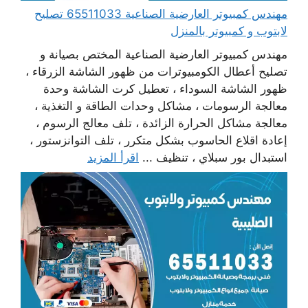
مهندس كمبيوتر العارضية الصناعية 65511033 تصليح
لابتوب و كمبيوتر بالمنزل
مهندس كمبيوتر العارضية الصناعية المختص بصيانة و
تصليح أعطال الكومبيوترات من ظهور الشاشة الزرقاء ،
ظهور الشاشة السوداء ، تعطيل كرت الشاشة وحدة
معالجة الرسومات ، مشاكل وحدات الطاقة و التغذية ،
معالجة مشاكل الحرارة الزائدة ، تلف معالج الرسوم ،
إعادة اقلاع الحاسوب بشكل متكرر ، تلف التوانزستور ،
استبدال بور سبلاي ، تنظيف ...
اقرأ المزيد