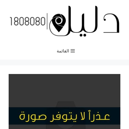
نتقل
لى
لمحتوى
القائمة