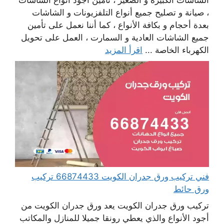
الشاشات الكبيرة و الصغير ، تأمين أجود أنواع الشاشات
، صيانة و تصليح جميع أنواع التلفزيونات و الشاشات
بعدة أحجام و بكافة الأنواع ، كما أننا نعمل على تأمين
جميع الشاشات العادية و السمارت ، العمل على تحويل
الكهرباء الخاصة ...
اقرأ المزيد
فني تركيب ورق جدران الكويت 66874433 تركيب
ورق حائط
تركيب ورق جدران الكويت يعد ورق جدران الكويت من
أجود الأنواع والذي يعطي رونقا جميلا للمنازل والمكاتب