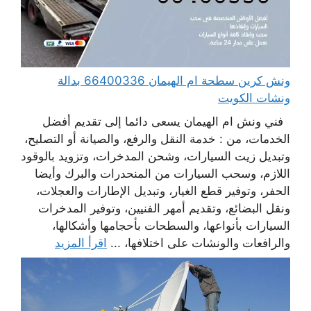
ونش كرين سطحة ام الهيمان 66400336 بدالة
ونشات الكويت
فني ونش ام الهيمان يسعى دائما إلى تقديم أفضل
الخدمات، من : خدمة النقل والرفع، والصيانة أو التصليح،
وتبديل زيت السيارات، وشحن المدخرات، وتزويد بالوقود
اللازم، وسحب السيارات من المنحدرات والبرك وأيضا
الحفر، وتوفير قطع الغيار، وتبديل الإطارات والعجلات،
ونقل البضائع، وتقديم أمهر الفنيين، وتوفير المدخرات
السيارات بأنواعها، والسطحات بأحجامها وأشكالها،
والرافعات والونشات على اختلافها، ...
اقرأ المزيد