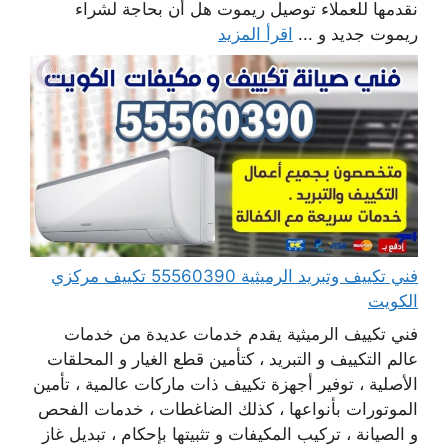
نقدمها للعملاء توصيل ريموت هل أن بحاجة لشراء
ريموت جديد و ...
اقرأ المزيد
فني تكييف وتبريد الرميثية 55560390 تكييف مركزي
الكويت
فني تكييف الرميثية يقدم خدمات عديدة من خدمات
عالم التكييف و التبريد ، كتأمين قطع الغيار و المحلقات
الأصلية ، توفير أجهزة تكييف ذات ماركات عالمية ، تأمين
الموتورات بأنواعها ، كذلك الضاغطات ، خدمات الفحص
و الصيانة ، تركيب المكيفات و تثبيتها بإحكام ، تبديل غاز