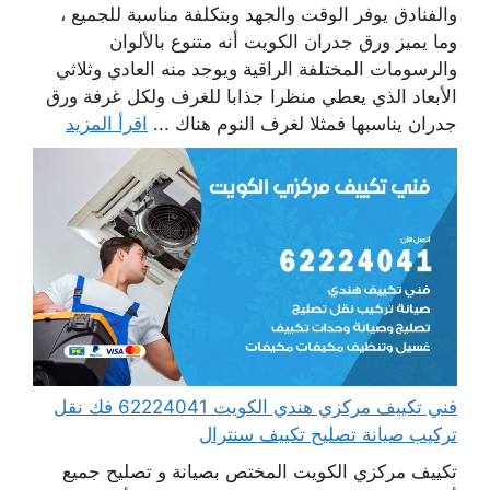
والفنادق يوفر الوقت والجهد وبتكلفة مناسبة للجميع ،
وما يميز ورق جدران الكويت أنه متنوع بالألوان
والرسومات المختلفة الراقية ويوجد منه العادي وثلاثي
الأبعاد الذي يعطي منظرا جذابا للغرف ولكل غرفة ورق
جدران يناسبها فمثلا لغرف النوم هناك ...
اقرأ المزيد
فني تكييف مركزي هندي الكويت 62224041 فك نقل
تركيب صيانة تصليح تكييف سنترال
تكييف مركزي الكويت المختص بصيانة و تصليح جميع