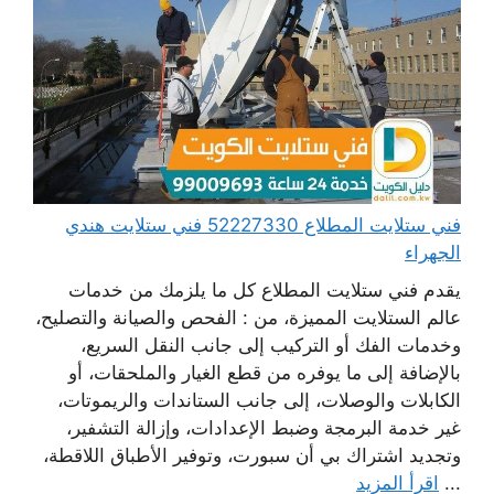
فني ستلايت المطلاع 52227330 فني ستلايت هندي
الجهراء
يقدم فني ستلايت المطلاع كل ما يلزمك من خدمات
عالم الستلايت المميزة، من : الفحص والصيانة والتصليح،
وخدمات الفك أو التركيب إلى جانب النقل السريع،
بالإضافة إلى ما يوفره من قطع الغيار والملحقات، أو
الكابلات والوصلات، إلى جانب الستاندات والريموتات،
غير خدمة البرمجة وضبط الإعدادات، وإزالة التشفير،
وتجديد اشتراك بي أن سبورت، وتوفير الأطباق اللاقطة،
...
اقرأ المزيد