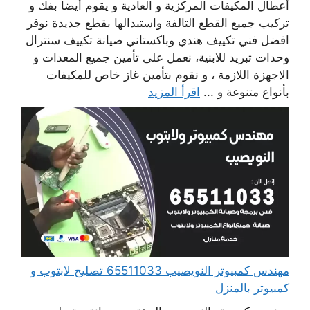
أعطال المكيفات المركزية و العادية و يقوم أيضا بفك و
تركيب جميع القطع التالفة واستبدالها بقطع جديدة نوفر
افضل فني تكييف هندي وباكستاني صيانة تكييف سنترال
وحدات تبريد للابنية، نعمل على تأمين جميع المعدات و
الاجهزة اللازمة ، و نقوم بتأمين غاز خاص للمكيفات
بأنواع متنوعة و ...
اقرأ المزيد
مهندس كمبيوتر النويصيب 65511033 تصليح لابتوب و
كمبيوتر بالمنزل