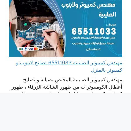
مهندس كمبيوتر الصليبية 65511033 تصليح لابتوب و
كمبيوتر بالمنزل
مهندس كمبيوتر الصليبية المختص بصيانة و تصليح
أعطال الكومبيوترات من ظهور الشاشة الزرقاء ، ظهور
الشاشة السوداء ، تعطيل كرت الشاشة وحدة معالجة
الرسومات ، مشاكل وحدات الطاقة و التغذية ، معالجة
مشاكل الحرارة الزائدة ، تلف معالج الرسوم ، إعادة
اقلاع الحاسوب بشكل متكرر ، تلف التوانزستور ،
استبدال بور سبلاي ، تنظيف مآخذ ...
اقرأ المزيد