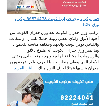
فني تركيب ورق جدران الكويت 66874433 تركيب
ورق حائط
تركيب ورق جدران الكويت يعد ورق جدران الكويت من
أجود الأنواع والذي يعطي رونقا جميلا للمنازل والمكاتب
والفنادق يوفر الوقت والجهد وبتكلفة مناسبة للجميع ،
وما يميز ورق جدران الكويت أنه متنوع بالألوان
والرسومات المختلفة الراقية ويوجد منه العادي وثلاثي
الأبعاد الذي يعطي منظرا جذابا للغرف ولكل غرفة ورق
جدران يناسبها فمثلا لغرف النوم هناك ...
اقرأ المزيد