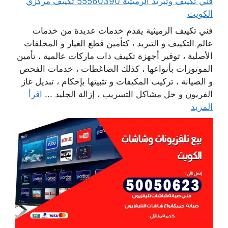
فني تكييف وتبريد الرميثية 55560390 تكييف مركزي
الكويت
فني تكييف الرميثية يقدم خدمات عديدة من خدمات
عالم التكييف و التبريد ، كتأمين قطع الغيار و المحلقات
الأصلية ، توفير أجهزة تكييف ذات ماركات عالمية ، تأمين
الموتورات بأنواعها ، كذلك الضاغطات ، خدمات الفحص
و الصيانة ، تركيب المكيفات و تثبيتها بإحكام ، تبديل غاز
الفريون و حل مشاكل التسريب ، إزالة الجليد ...
اقرأ
المزيد