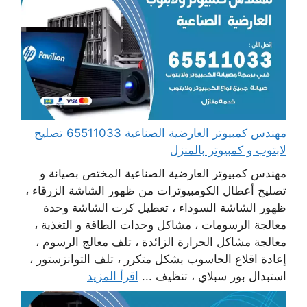
مهندس كمبيوتر العارضية الصناعية 65511033 تصليح
لابتوب و كمبيوتر بالمنزل
مهندس كمبيوتر العارضية الصناعية المختص بصيانة و
تصليح أعطال الكومبيوترات من ظهور الشاشة الزرقاء ،
ظهور الشاشة السوداء ، تعطيل كرت الشاشة وحدة
معالجة الرسومات ، مشاكل وحدات الطاقة و التغذية ،
معالجة مشاكل الحرارة الزائدة ، تلف معالج الرسوم ،
إعادة اقلاع الحاسوب بشكل متكرر ، تلف التوانزستور ،
استبدال بور سبلاي ، تنظيف ...
اقرأ المزيد