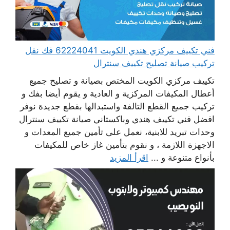
فني تكييف مركزي هندي الكويت 62224041 فك نقل
تركيب صيانة تصليح تكييف سنترال
تكييف مركزي الكويت المختص بصيانة و تصليح جميع
أعطال المكيفات المركزية و العادية و يقوم أيضا بفك و
تركيب جميع القطع التالفة واستبدالها بقطع جديدة نوفر
افضل فني تكييف هندي وباكستاني صيانة تكييف سنترال
وحدات تبريد للابنية، نعمل على تأمين جميع المعدات و
الاجهزة اللازمة ، و نقوم بتأمين غاز خاص للمكيفات
بأنواع متنوعة و ...
اقرأ المزيد