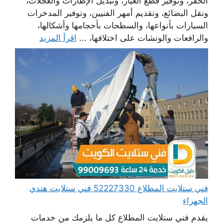
الحفر، وتوفير قطع الغيار، وتبديل الإطارات والعجلات،
ونقل البضائع، وتقديم أمهر الفنيين، وتوفير المدخرات
السيارات بأنواعها، والسطحات بأحجامها وأشكالها،
والرافعات والونشات على اختلافها، ...
اقرأ المزيد
فني ستلايت المطلاع 52227330 فني ستلايت هندي
الجهراء
يقدم فني ستلايت المطلاع كل ما يلزمك من خدمات