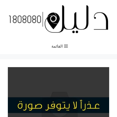
نتقل
لى
لمحتوى
القائمة