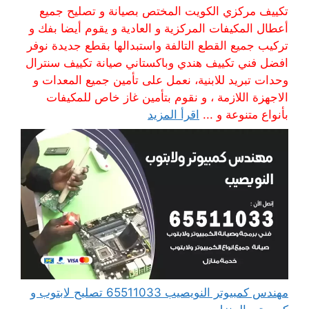
تكييف مركزي الكويت المختص بصيانة و تصليح جميع
أعطال المكيفات المركزية و العادية و يقوم أيضا بفك و
تركيب جميع القطع التالفة واستبدالها بقطع جديدة نوفر
افضل فني تكييف هندي وباكستاني صيانة تكييف سنترال
وحدات تبريد للابنية، نعمل على تأمين جميع المعدات و
الاجهزة اللازمة ، و نقوم بتأمين غاز خاص للمكيفات
بأنواع متنوعة و ...
اقرأ المزيد
مهندس كمبيوتر النويصيب 65511033 تصليح لابتوب و