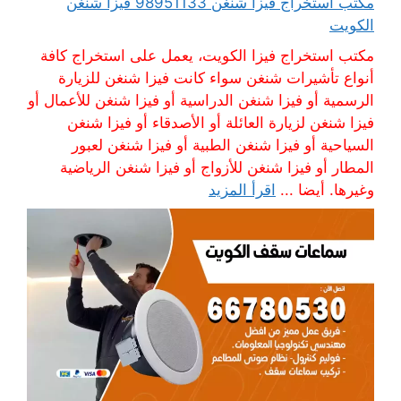
مكتب استخراج فيزا شنغن 98951133 فيزا شنغن
الكويت
مكتب استخراج فيزا الكويت، يعمل على استخراج كافة
أنواع تأشيرات شنغن سواء كانت فيزا شنغن للزيارة
الرسمية أو فيزا شنغن الدراسية أو فيزا شنغن للأعمال أو
فيزا شنغن لزيارة العائلة أو الأصدقاء أو فيزا شنغن
السياحية أو فيزا شنغن الطبية أو فيزا شنغن لعبور
المطار أو فيزا شنغن للأزواج أو فيزا شنغن الرياضية
وغيرها. أيضا ...
اقرأ المزيد