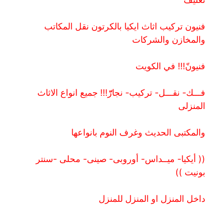
فنيون تركيب اثاث ايكيا بالكرتون نقل المكاتب
والمخازن والشركات
فنيونّ!!! في الكويت
فـــك- نقـــل- تركيب- نجارّّّ!!! جميع انواع الاثاث
المنزلى
والمكتبى الحديث وغرف النوم بانواعها
(( أيكيا- ميــداس- أوروبى- صينى- محلى -سنتر
بونيت ))
داخل المنزل او المنزل للمنزل