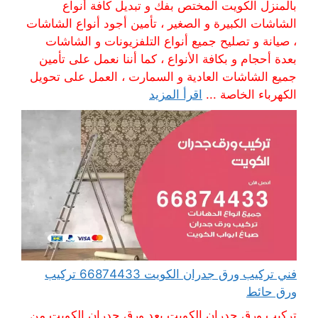
بالمنزل الكويت المختص بفك و تبديل كافة أنواع
الشاشات الكبيرة و الصغير ، تأمين أجود أنواع الشاشات
، صيانة و تصليح جميع أنواع التلفزيونات و الشاشات
بعدة أحجام و بكافة الأنواع ، كما أننا نعمل على تأمين
جميع الشاشات العادية و السمارت ، العمل على تحويل
الكهرباء الخاصة ...
اقرأ المزيد
فني تركيب ورق جدران الكويت 66874433 تركيب
ورق حائط
تركيب ورق جدران الكويت يعد ورق جدران الكويت من