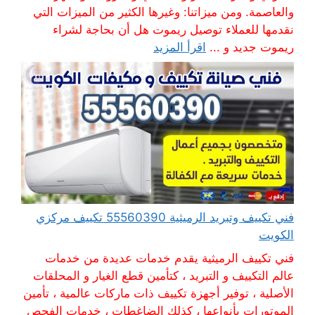
والعاصمة. ومن ميزاتنا: وغيرها الكثير من الميزات التي
نقدمها للعملاء توصيل ريموت هل أن بحاجة لشراء
ريموت جديد و ...
اقرأ المزيد
فني تكييف وتبريد الرميثية 55560390 تكييف مركزي
الكويت
فني تكييف الرميثية يقدم خدمات عديدة من خدمات
عالم التكييف و التبريد ، كتأمين قطع الغيار و المحلقات
الأصلية ، توفير أجهزة تكييف ذات ماركات عالمية ، تأمين
الموتورات بأنواعها ، كذلك الضاغطات ، خدمات الفحص