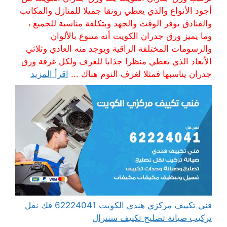
أجود الأنواع والذي يعطي رونقا جميلا للمنازل والمكاتب
والفنادق يوفر الوقت والجهد وبتكلفة مناسبة للجميع ،
وما يميز ورق جدران الكويت أنه متنوع بالألوان
والرسومات المختلفة الراقية ويوجد منه العادي وثلاثي
الأبعاد الذي يعطي منظرا جذابا للغرف ولكل غرفة ورق
جدران يناسبها فمثلا لغرف النوم هناك ...
اقرأ المزيد
فني تكييف مركزي هندي الكويت 62224041 فك نقل
تركيب صيانة تصليح تكييف سنترال