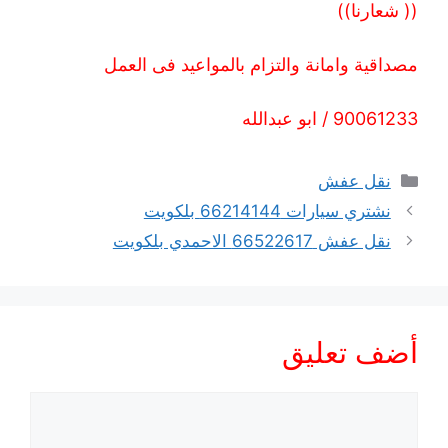
(( شعارنا))
مصداقية وامانة والتزام بالمواعيد فى العمل
90061233 / ابو عبدالله
التصنيفات
نقل عفش
نشتري سيارات 66214144 بلكويت
نقل عفش 66522617 الاحمدي بلكويت
أضف تعليق
تعليق