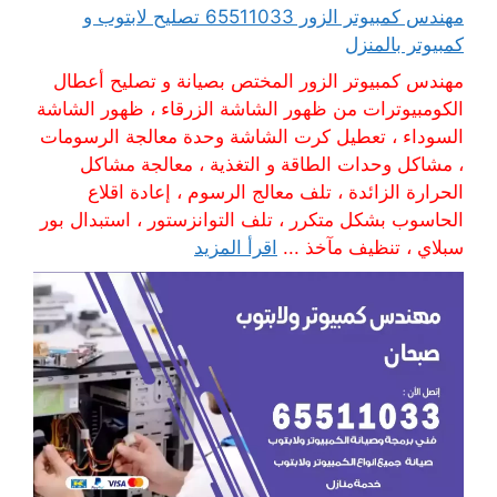
مهندس كمبيوتر الزور 65511033 تصليح لابتوب و
كمبيوتر بالمنزل
مهندس كمبيوتر الزور المختص بصيانة و تصليح أعطال
الكومبيوترات من ظهور الشاشة الزرقاء ، ظهور الشاشة
السوداء ، تعطيل كرت الشاشة وحدة معالجة الرسومات
، مشاكل وحدات الطاقة و التغذية ، معالجة مشاكل
الحرارة الزائدة ، تلف معالج الرسوم ، إعادة اقلاع
الحاسوب بشكل متكرر ، تلف التوانزستور ، استبدال بور
سبلاي ، تنظيف مآخذ ...
اقرأ المزيد