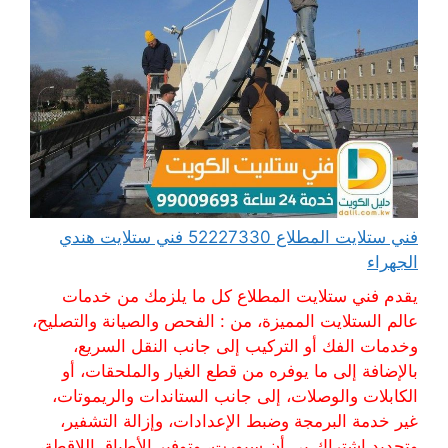
فني ستلايت المطلاع 52227330 فني ستلايت هندي
الجهراء
يقدم فني ستلايت المطلاع كل ما يلزمك من خدمات
عالم الستلايت المميزة، من : الفحص والصيانة والتصليح،
وخدمات الفك أو التركيب إلى جانب النقل السريع،
بالإضافة إلى ما يوفره من قطع الغيار والملحقات، أو
الكابلات والوصلات، إلى جانب الستاندات والريموتات،
غير خدمة البرمجة وضبط الإعدادات، وإزالة التشفير،
وتجديد اشتراك بي أن سبورت، وتوفير الأطباق اللاقطة،