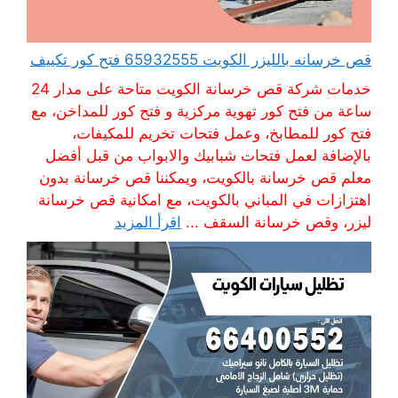
قص خرسانه بالليزر الكويت 65932555 فتح كور تكييف
خدمات شركة قص خرسانة الكويت متاحة على مدار 24
ساعة من فتح كور تهوية مركزية و فتح كور للمداخن، مع
فتح كور للمطابخ، وعمل فتحات تخريم للمكيفات،
بالإضافة لعمل فتحات شبابيك والابواب من قبل أفضل
معلم قص خرسانة بالكويت، ويمكننا قص خرسانة بدون
اهتزازات في المباني بالكويت، مع امكانية قص خرسانة
ليزر، وقص خرسانة السقف ...
اقرأ المزيد