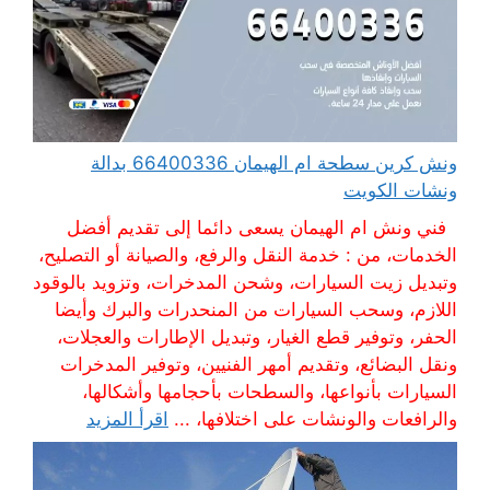
ونش كرين سطحة ام الهيمان 66400336 بدالة
ونشات الكويت
فني ونش ام الهيمان يسعى دائما إلى تقديم أفضل
الخدمات، من : خدمة النقل والرفع، والصيانة أو التصليح،
وتبديل زيت السيارات، وشحن المدخرات، وتزويد بالوقود
اللازم، وسحب السيارات من المنحدرات والبرك وأيضا
الحفر، وتوفير قطع الغيار، وتبديل الإطارات والعجلات،
ونقل البضائع، وتقديم أمهر الفنيين، وتوفير المدخرات
السيارات بأنواعها، والسطحات بأحجامها وأشكالها،
والرافعات والونشات على اختلافها، ...
اقرأ المزيد