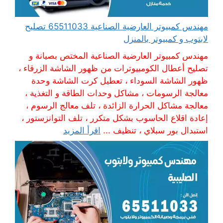
مهندس كمبيوتر العارضية الصناعية 65511033 تصليح
لابتوب و كمبيوتر بالمنزل
مهندس كمبيوتر العارضية الصناعية المختص بصيانة و
تصليح أعطال الكومبيوترات من ظهور الشاشة الزرقاء ،
ظهور الشاشة السوداء ، تعطيل كرت الشاشة وحدة
معالجة الرسومات ، مشاكل وحدات الطاقة و التغذية ،
معالجة مشاكل الحرارة الزائدة ، تلف معالج الرسوم ،
إعادة اقلاع الحاسوب بشكل متكرر ، تلف التوانزستور ،
استبدال بور سبلاي ، تنظيف ...
اقرأ المزيد