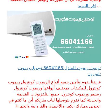
...
اقرأ المزيد
توصيل ريموت للمنزل 66041166 توصيل ريموت
تلفزيون
فريقنا يقوم بتأمين جميع أنواع الريموت كونترول ريموت
كونترول للمكيفات بمختلف أنواعها وريموت كونترول
رسيفر وريموت كونترول جميع التلفزيونات القديمة
والحديثة كما نقوم بتوصيلها لباب منزلكم أين ما كنتم في
الحولي ومبارك الكبير والأحمدي والفروانية والجهراء