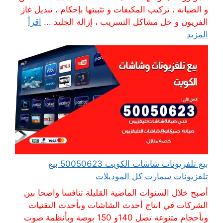
و الصيانة ، تركيب المكيفات و تثبيتها بإحكام ، تبديل غاز
الفريون و حل مشاكل التسريب ، إزالة الجليد ...
اقرأ
المزيد
بيع تلفزيونات شاشات الكويت 50050623 بيع
تلفزيونات سمارت كل الموديلات
أصبح خلال السنوات الماضية القليلة تنافسا واضحا بين
الشركات في انتاج أحدث الشاشات وبأحدث التقنيات
وبأحجام متنوعة تصل 140و 150 بوصة وبأنظمة صوت