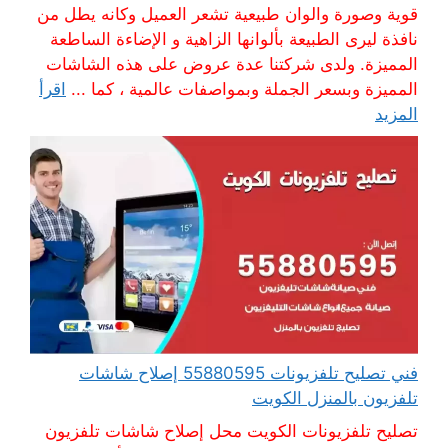
قوية وصورة والوان طبيعية تشعر العميل وكانه يطل من
نافذة ليرى الطبيعة بألوانها الزاهية و الإضاءة الساطعة
المميزة. ولدى شركتنا عدة عروض على هذه الشاشات
المميزة وبسعر الجملة وبمواصفات عالمية ، كما ...
اقرأ
المزيد
فني تصليح تلفزيونات 55880595 إصلاح شاشات
تلفزيون بالمنزل الكويت
تصليح تلفزيونات الكويت محل إصلاح شاشات تلفزيون