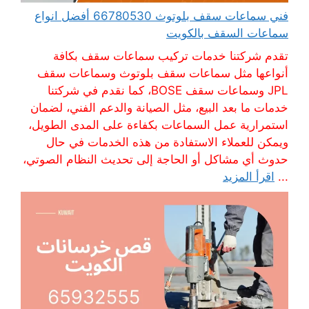
فني سماعات سقف بلوتوث 66780530 أفضل انواع
سماعات السقف بالكويت
تقدم شركتنا خدمات تركيب سماعات سقف بكافة
أنواعها مثل سماعات سقف بلوتوث وسماعات سقف
JPL وسماعات سقف BOSE، كما نقدم في شركتنا
خدمات ما بعد البيع، مثل الصيانة والدعم الفني، لضمان
استمرارية عمل السماعات بكفاءة على المدى الطويل،
ويمكن للعملاء الاستفادة من هذه الخدمات في حال
حدوث أي مشاكل أو الحاجة إلى تحديث النظام الصوتي،
...
اقرأ المزيد