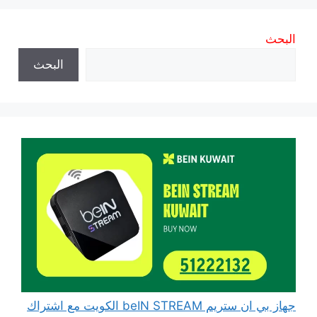
البحث
البحث
جهاز بي ان ستريم beIN STREAM الكويت مع اشتراك