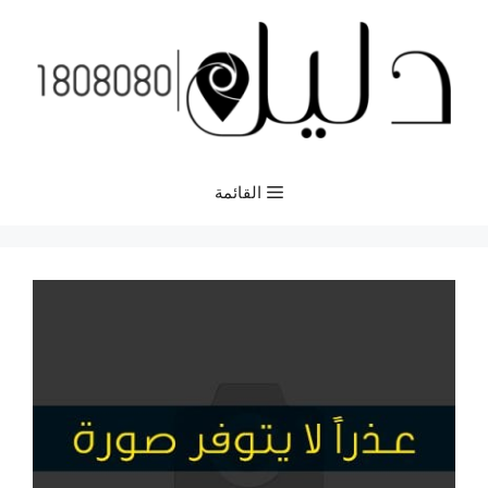
نتقل
لى
لمحتوى
القائمة