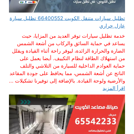
تظليل سيارات متنقل الكويت 66400552 تظليل سيارة
عازل حراري
خدمة تظليل سيارات توفر العديد من المزايا، حيث
يساعد في حماية السائق والركاب من أشعة الشمس
الضارة والحرارة الزائدة، ليوفر راحة أثناء القيادة ويقلل
من استهلاك الطاقة لنظام التكييف. أيضا يعمل على
حماية العوادم الداخلية للسيارة من التلاشي والتلف
الناتج عن أشعة الشمس، مما يحافظ على جودة المقاعد
والأرضية ولوحة القيادة. بالإضافة إلى توفيرنا تشكيلات ...
اقرأ المزيد