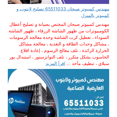
مهندس كمبيوتر صبحان 65511033 تصليح لابتوب و
كمبيوتر بالمنزل
مهندس كمبيوتر صبحان المختص بصيانة و تصليح أعطال
الكومبيوترات من ظهور الشاشة الزرقاء ، ظهور الشاشة
السوداء ، تعطيل كرت الشاشة وحدة معالجة الرسومات
، مشاكل وحدات الطاقة و التغذية ، معالجة مشاكل
الحرارة الزائدة ، تلف معالج الرسوم ، إعادة اقلاع
الحاسوب بشكل متكرر ، تلف التوانزستور ، استبدال بور
سبلاي ، تنظيف مآخذ ...
اقرأ المزيد