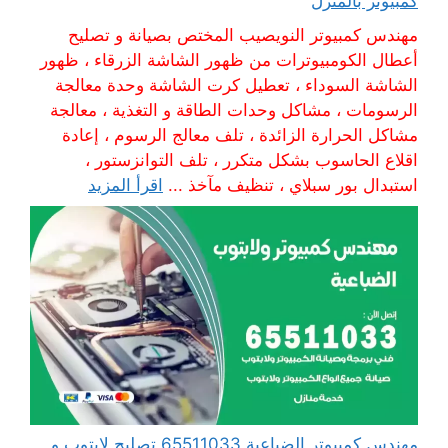
كمبيوتر بالمنزل
مهندس كمبيوتر النويصيب المختص بصيانة و تصليح
أعطال الكومبيوترات من ظهور الشاشة الزرقاء ، ظهور
الشاشة السوداء ، تعطيل كرت الشاشة وحدة معالجة
الرسومات ، مشاكل وحدات الطاقة و التغذية ، معالجة
مشاكل الحرارة الزائدة ، تلف معالج الرسوم ، إعادة
اقلاع الحاسوب بشكل متكرر ، تلف التوانزستور ،
استبدال بور سبلاي ، تنظيف مآخذ ...
اقرأ المزيد
مهندس كمبيوتر الضباعية 65511033 تصليح لابتوب و