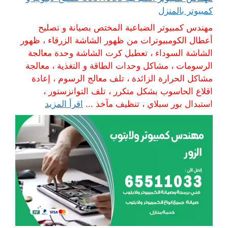
كمبيوتر بالمنزل
مهندس كمبيوتر الضباعية المختص بصيانة و تصليح
أعطال الكومبيوترات من ظهور الشاشة الزرقاء ، ظهور
الشاشة السوداء ، تعطيل كرت الشاشة وحدة معالجة
الرسومات ، مشاكل وحدات الطاقة و التغذية ، معالجة
مشاكل الحرارة الزائدة ، تلف معالج الرسوم ، إعادة
اقلاع الحاسوب بشكل متكرر ، تلف التوانزستور ،
استبدال بور سبلاي ، تنظيف مآخذ ...
اقرأ المزيد