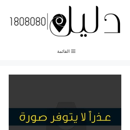
نتقل
لى
لمحتوى
القائمة