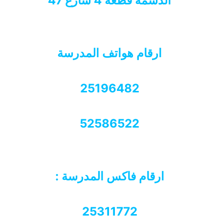
الدسمة قطعة 4 شارع 47
ارقام هواتف المدرسة
25196482
52586522
ارقام فاكس المدرسة :
25311772