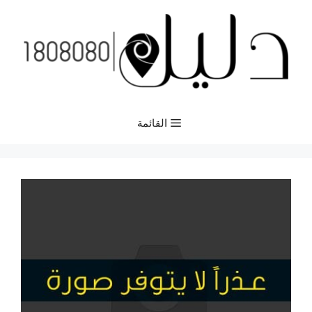
نتقل
لى
لمحتوى
القائمة