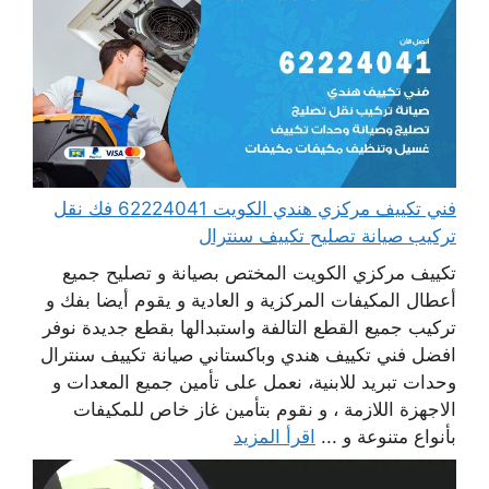
فني تكييف مركزي هندي الكويت 62224041 فك نقل
تركيب صيانة تصليح تكييف سنترال
تكييف مركزي الكويت المختص بصيانة و تصليح جميع
أعطال المكيفات المركزية و العادية و يقوم أيضا بفك و
تركيب جميع القطع التالفة واستبدالها بقطع جديدة نوفر
افضل فني تكييف هندي وباكستاني صيانة تكييف سنترال
وحدات تبريد للابنية، نعمل على تأمين جميع المعدات و
الاجهزة اللازمة ، و نقوم بتأمين غاز خاص للمكيفات
بأنواع متنوعة و ...
اقرأ المزيد