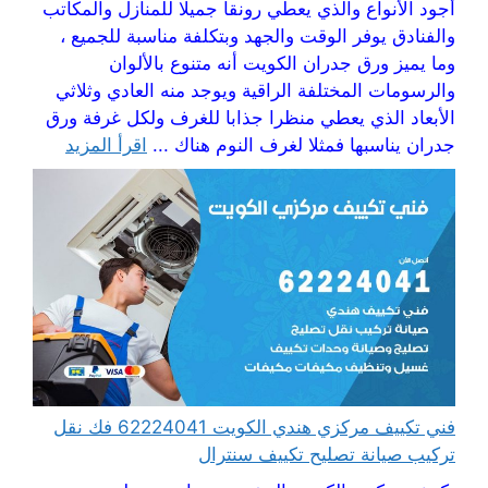
أجود الأنواع والذي يعطي رونقا جميلا للمنازل والمكاتب
والفنادق يوفر الوقت والجهد وبتكلفة مناسبة للجميع ،
وما يميز ورق جدران الكويت أنه متنوع بالألوان
والرسومات المختلفة الراقية ويوجد منه العادي وثلاثي
الأبعاد الذي يعطي منظرا جذابا للغرف ولكل غرفة ورق
جدران يناسبها فمثلا لغرف النوم هناك ...
اقرأ المزيد
فني تكييف مركزي هندي الكويت 62224041 فك نقل
تركيب صيانة تصليح تكييف سنترال