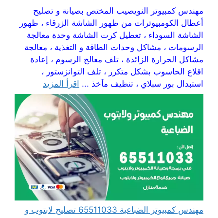
مهندس كمبيوتر النويصيب المختص بصيانة و تصليح
أعطال الكومبيوترات من ظهور الشاشة الزرقاء ، ظهور
الشاشة السوداء ، تعطيل كرت الشاشة وحدة معالجة
الرسومات ، مشاكل وحدات الطاقة و التغذية ، معالجة
مشاكل الحرارة الزائدة ، تلف معالج الرسوم ، إعادة
اقلاع الحاسوب بشكل متكرر ، تلف التوانزستور ،
استبدال بور سبلاي ، تنظيف مآخذ ...
اقرأ المزيد
مهندس كمبيوتر الضباعية 65511033 تصليح لابتوب و