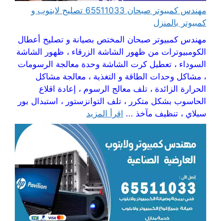
مهندس كمبيوتر صبحان 65511033 تصليح لابتوب و
كمبيوتر بالمنزل
مهندس كمبيوتر صبحان المختص بصيانة و تصليح أعطال
الكومبيوترات من ظهور الشاشة الزرقاء ، ظهور الشاشة
السوداء ، تعطيل كرت الشاشة وحدة معالجة الرسومات
، مشاكل وحدات الطاقة و التغذية ، معالجة مشاكل
الحرارة الزائدة ، تلف معالج الرسوم ، إعادة اقلاع
الحاسوب بشكل متكرر ، تلف التوانزستور ، استبدال بور
سبلاي ، تنظيف مآخذ ...
اقرأ المزيد