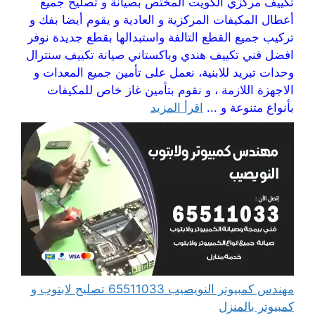
تكييف مركزي الكويت المختص بصيانة و تصليح جميع
أعطال المكيفات المركزية و العادية و يقوم أيضا بفك و
تركيب جميع القطع التالفة واستبدالها بقطع جديدة نوفر
افضل فني تكييف هندي وباكستاني صيانة تكييف سنترال
وحدات تبريد للابنية، نعمل على تأمين جميع المعدات و
الاجهزة اللازمة ، و نقوم بتأمين غاز خاص للمكيفات
بأنواع متنوعة و ...
اقرأ المزيد
مهندس كمبيوتر النويصيب 65511033 تصليح لابتوب و
كمبيوتر بالمنزل