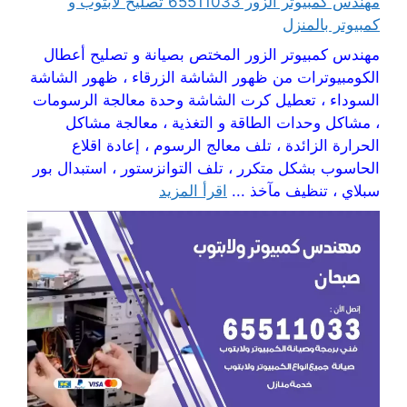
مهندس كمبيوتر الزور 65511033 تصليح لابتوب و
كمبيوتر بالمنزل
مهندس كمبيوتر الزور المختص بصيانة و تصليح أعطال
الكومبيوترات من ظهور الشاشة الزرقاء ، ظهور الشاشة
السوداء ، تعطيل كرت الشاشة وحدة معالجة الرسومات
، مشاكل وحدات الطاقة و التغذية ، معالجة مشاكل
الحرارة الزائدة ، تلف معالج الرسوم ، إعادة اقلاع
الحاسوب بشكل متكرر ، تلف التوانزستور ، استبدال بور
سبلاي ، تنظيف مآخذ ...
اقرأ المزيد