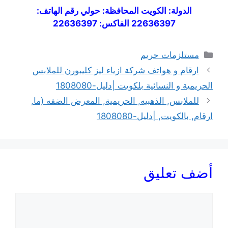
الدولة: الكويت المحافظة: حولي رقم الهاتف:
22636397 الفاكس: 22636397
التصنيفات
مستلزمات حريم
ارقام و هواتف شركة ازياء ليز كليبورن للملابس
الحريمية و النسائية بلكويت |دليل-1808080
للملابس, الذهبيه, الحريمية, المعرض الضفه (ما,
ارقام, بالكويت, |دليل-1808080
أضف تعليق
تعليق