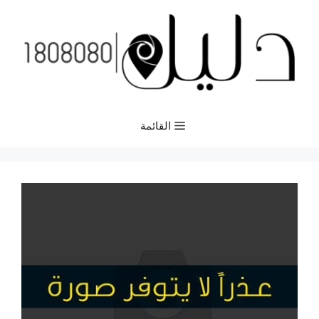
نتقل
لى
لمحتوى
القائمة