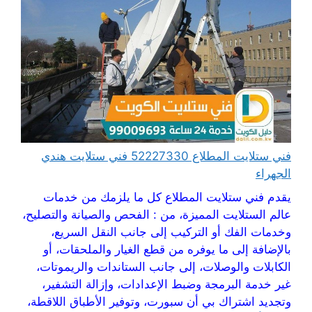
فني ستلايت المطلاع 52227330 فني ستلايت هندي
الجهراء
يقدم فني ستلايت المطلاع كل ما يلزمك من خدمات
عالم الستلايت المميزة، من : الفحص والصيانة والتصليح،
وخدمات الفك أو التركيب إلى جانب النقل السريع،
بالإضافة إلى ما يوفره من قطع الغيار والملحقات، أو
الكابلات والوصلات، إلى جانب الستاندات والريموتات،
غير خدمة البرمجة وضبط الإعدادات، وإزالة التشفير،
وتجديد اشتراك بي أن سبورت، وتوفير الأطباق اللاقطة،