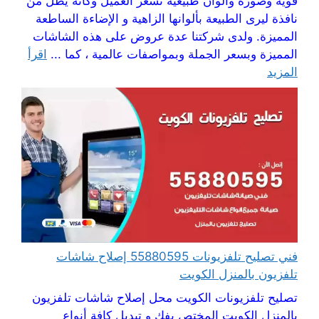
قوية وصورة والوان طبيعية تشعر العميل وكانه يطل من
نافذة ليرى الطبيعة بألوانها الزاهية و الإضاءة الساطعة
المميزة. ولدى شركتنا عدة عروض على هذه الشاشات
المميزة وبسعر الجملة وبمواصفات عالمية ، كما ...
اقرأ
المزيد
فني تصليح تلفزيونات 55880595 إصلاح شاشات
تلفزيون بالمنزل الكويت
تصليح تلفزيونات الكويت محل إصلاح شاشات تلفزيون
بالمنزل الكويت المختص بفك و تبديل كافة أنواع