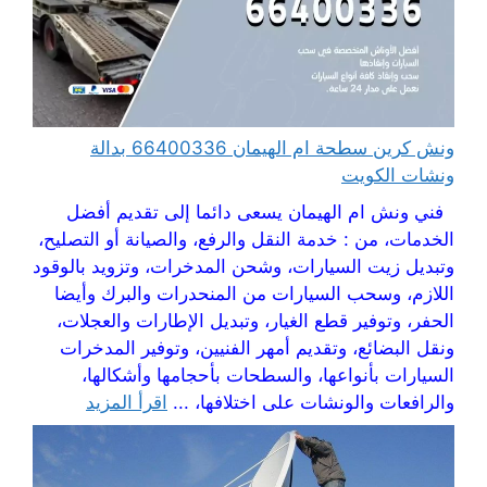
ونش كرين سطحة ام الهيمان 66400336 بدالة
ونشات الكويت
فني ونش ام الهيمان يسعى دائما إلى تقديم أفضل
الخدمات، من : خدمة النقل والرفع، والصيانة أو التصليح،
وتبديل زيت السيارات، وشحن المدخرات، وتزويد بالوقود
اللازم، وسحب السيارات من المنحدرات والبرك وأيضا
الحفر، وتوفير قطع الغيار، وتبديل الإطارات والعجلات،
ونقل البضائع، وتقديم أمهر الفنيين، وتوفير المدخرات
السيارات بأنواعها، والسطحات بأحجامها وأشكالها،
والرافعات والونشات على اختلافها، ...
اقرأ المزيد