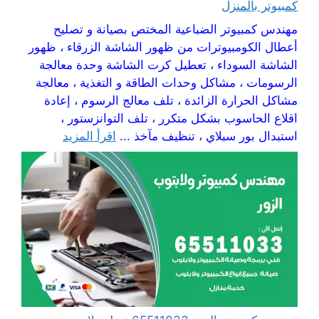
كمبيوتر بالمنزل
مهندس كمبيوتر الضباعية المختص بصيانة و تصليح
أعطال الكومبيوترات من ظهور الشاشة الزرقاء ، ظهور
الشاشة السوداء ، تعطيل كرت الشاشة وحدة معالجة
الرسومات ، مشاكل وحدات الطاقة و التغذية ، معالجة
مشاكل الحرارة الزائدة ، تلف معالج الرسوم ، إعادة
اقلاع الحاسوب بشكل متكرر ، تلف التوانزستور ،
استبدال بور سبلاي ، تنظيف مآخذ ...
اقرأ المزيد