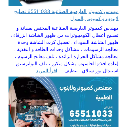
مهندس كمبيوتر العارضية الصناعية 65511033 تصليح
لابتوب و كمبيوتر بالمنزل
مهندس كمبيوتر العارضية الصناعية المختص بصيانة و
تصليح أعطال الكومبيوترات من ظهور الشاشة الزرقاء ،
ظهور الشاشة السوداء ، تعطيل كرت الشاشة وحدة
معالجة الرسومات ، مشاكل وحدات الطاقة و التغذية ،
معالجة مشاكل الحرارة الزائدة ، تلف معالج الرسوم ،
إعادة اقلاع الحاسوب بشكل متكرر ، تلف التوانزستور ،
استبدال بور سبلاي ، تنظيف ...
اقرأ المزيد