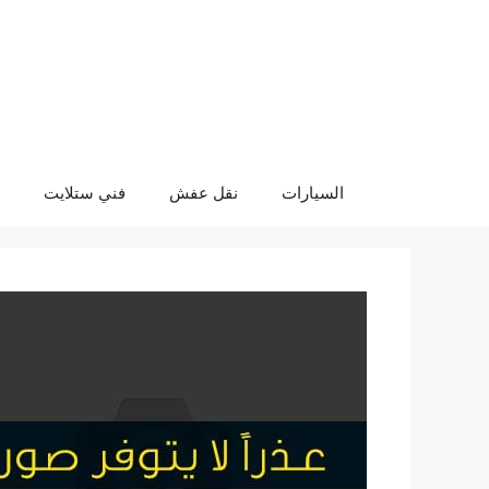
نتقل
لى
لمحتوى
السيارات
نقل عفش
فني ستلايت