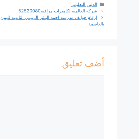
التصنيفات
الدليل التعليمي
شركه العالميه لكاميرات مراقبه52520080
ارقام هواتف مدرسة احمد البشر الرومي الثانوية للبنين 
بالعاصمة
أضف تعليق
تعليق