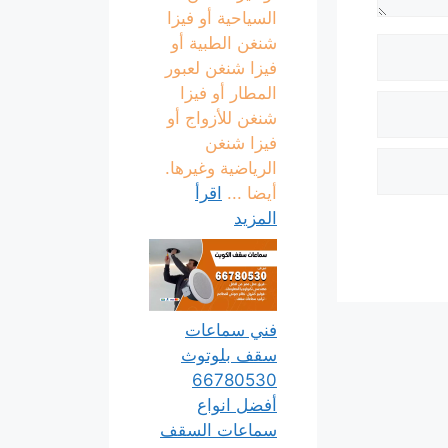
السياحية أو فيزا
شنغن الطبية أو
فيزا شنغن لعبور
المطار أو فيزا
شنغن للأزواج أو
فيزا شنغن
الرياضية وغيرها.
أيضا ...
اقرأ
المزيد
فني سماعات
سقف بلوتوث
66780530
أفضل انواع
سماعات السقف