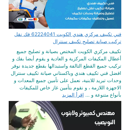
فني تكييف مركزي هندي الكويت 62224041 فك نقل
تركيب صيانة تصليح تكييف سنترال
تكييف مركزي الكويت المختص بصيانة و تصليح جميع
أعطال المكيفات المركزية و العادية و يقوم أيضا بفك و
تركيب جميع القطع التالفة واستبدالها بقطع جديدة نوفر
افضل فني تكييف هندي وباكستاني صيانة تكييف سنترال
وحدات تبريد للابنية، نعمل على تأمين جميع المعدات و
الاجهزة اللازمة ، و نقوم بتأمين غاز خاص للمكيفات
بأنواع متنوعة و ...
اقرأ المزيد