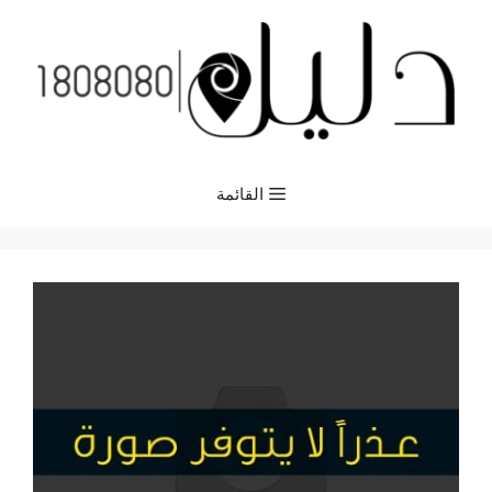
نتقل
لى
لمحتوى
القائمة