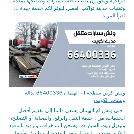
أنواعها، ويقومون بصيانة الاسانسيرات وتصليحها بمعدات
وتقنيات حديثة تواكب العصر، لنوفر لكم خدمة جيدة ...
اقرأ المزيد
ونش كرين سطحة ام الهيمان 66400336 بدالة
ونشات الكويت
فني ونش ام الهيمان يسعى دائما إلى تقديم أفضل
الخدمات، من : خدمة النقل والرفع، والصيانة أو التصليح،
وتبديل زيت السيارات، وشحن المدخرات، وتزويد بالوقود
اللازم، وسحب السيارات من المنحدرات والبرك وأيضا