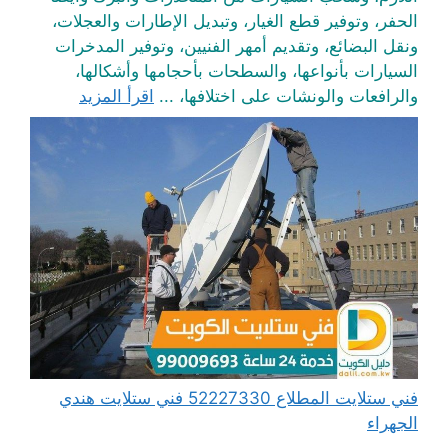
الحفر، وتوفير قطع الغيار، وتبديل الإطارات والعجلات،
ونقل البضائع، وتقديم أمهر الفنيين، وتوفير المدخرات
السيارات بأنواعها، والسطحات بأحجامها وأشكالها،
والرافعات والونشات على اختلافها، ...
اقرأ المزيد
فني ستلايت المطلاع 52227330 فني ستلايت هندي
الجهراء