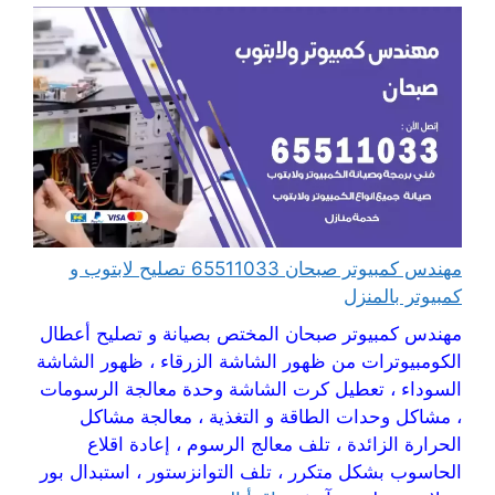
مهندس كمبيوتر صبحان 65511033 تصليح لابتوب و
كمبيوتر بالمنزل
مهندس كمبيوتر صبحان المختص بصيانة و تصليح أعطال
الكومبيوترات من ظهور الشاشة الزرقاء ، ظهور الشاشة
السوداء ، تعطيل كرت الشاشة وحدة معالجة الرسومات
، مشاكل وحدات الطاقة و التغذية ، معالجة مشاكل
الحرارة الزائدة ، تلف معالج الرسوم ، إعادة اقلاع
الحاسوب بشكل متكرر ، تلف التوانزستور ، استبدال بور