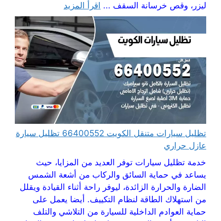
ليزر، وقص خرسانة السقف ...
اقرأ المزيد
تظليل سيارات متنقل الكويت 66400552 تظليل سيارة
عازل حراري
خدمة تظليل سيارات توفر العديد من المزايا، حيث
يساعد في حماية السائق والركاب من أشعة الشمس
الضارة والحرارة الزائدة، ليوفر راحة أثناء القيادة ويقلل
من استهلاك الطاقة لنظام التكييف. أيضا يعمل على
حماية العوادم الداخلية للسيارة من التلاشي والتلف