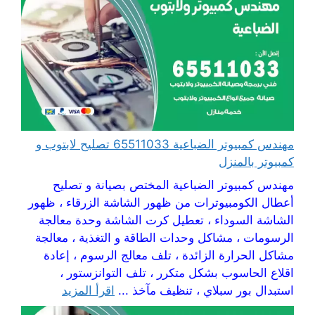
مهندس كمبيوتر الضباعية 65511033 تصليح لابتوب و
كمبيوتر بالمنزل
مهندس كمبيوتر الضباعية المختص بصيانة و تصليح
أعطال الكومبيوترات من ظهور الشاشة الزرقاء ، ظهور
الشاشة السوداء ، تعطيل كرت الشاشة وحدة معالجة
الرسومات ، مشاكل وحدات الطاقة و التغذية ، معالجة
مشاكل الحرارة الزائدة ، تلف معالج الرسوم ، إعادة
اقلاع الحاسوب بشكل متكرر ، تلف التوانزستور ،
استبدال بور سبلاي ، تنظيف مآخذ ...
اقرأ المزيد