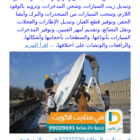
وتبديل زيت السيارات، وشحن المدخرات، وتزويد بالوقود
اللازم، وسحب السيارات من المنحدرات والبرك وأيضا
الحفر، وتوفير قطع الغيار، وتبديل الإطارات والعجلات،
ونقل البضائع، وتقديم أمهر الفنيين، وتوفير المدخرات
السيارات بأنواعها، والسطحات بأحجامها وأشكالها،
والرافعات والونشات على اختلافها، ...
اقرأ المزيد
فني ستلايت المطلاع 52227330 فني ستلايت هندي