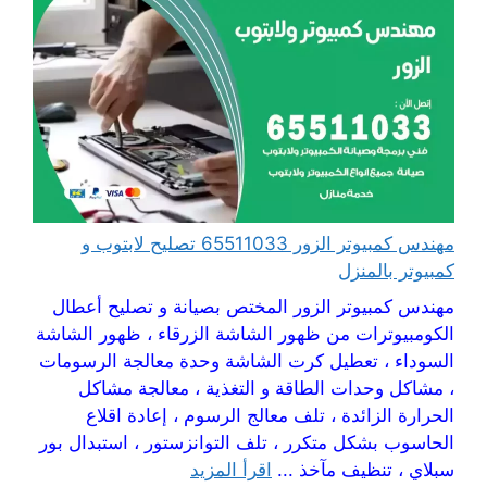
مهندس كمبيوتر الزور 65511033 تصليح لابتوب و
كمبيوتر بالمنزل
مهندس كمبيوتر الزور المختص بصيانة و تصليح أعطال
الكومبيوترات من ظهور الشاشة الزرقاء ، ظهور الشاشة
السوداء ، تعطيل كرت الشاشة وحدة معالجة الرسومات
، مشاكل وحدات الطاقة و التغذية ، معالجة مشاكل
الحرارة الزائدة ، تلف معالج الرسوم ، إعادة اقلاع
الحاسوب بشكل متكرر ، تلف التوانزستور ، استبدال بور
سبلاي ، تنظيف مآخذ ...
اقرأ المزيد