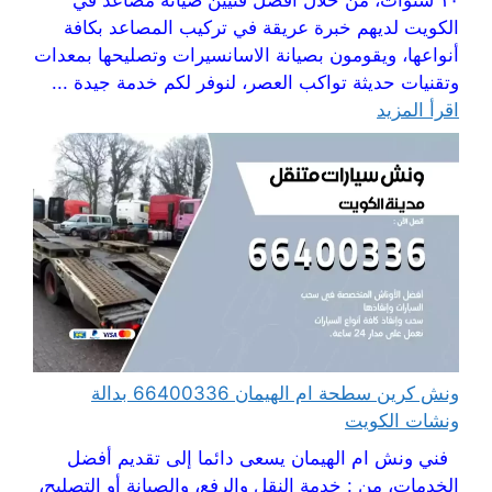
الكويت لديهم خبرة عريقة في تركيب المصاعد بكافة
أنواعها، ويقومون بصيانة الاسانسيرات وتصليحها بمعدات
وتقنيات حديثة تواكب العصر، لنوفر لكم خدمة جيدة ...
اقرأ المزيد
ونش كرين سطحة ام الهيمان 66400336 بدالة
ونشات الكويت
فني ونش ام الهيمان يسعى دائما إلى تقديم أفضل
الخدمات، من : خدمة النقل والرفع، والصيانة أو التصليح،