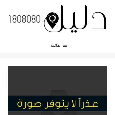
نتقل
لى
لمحتوى
القائمة