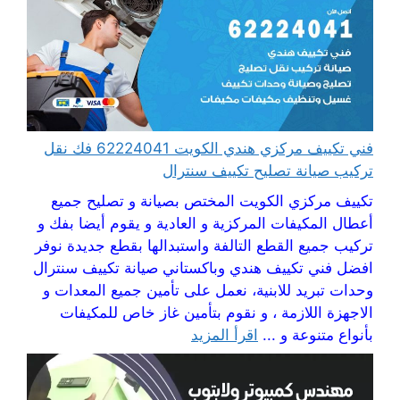
فني تكييف مركزي هندي الكويت 62224041 فك نقل
تركيب صيانة تصليح تكييف سنترال
تكييف مركزي الكويت المختص بصيانة و تصليح جميع
أعطال المكيفات المركزية و العادية و يقوم أيضا بفك و
تركيب جميع القطع التالفة واستبدالها بقطع جديدة نوفر
افضل فني تكييف هندي وباكستاني صيانة تكييف سنترال
وحدات تبريد للابنية، نعمل على تأمين جميع المعدات و
الاجهزة اللازمة ، و نقوم بتأمين غاز خاص للمكيفات
بأنواع متنوعة و ...
اقرأ المزيد