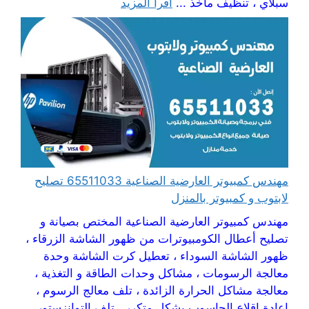
سبلاي ، تنظيف مآخذ ...
اقرأ المزيد
مهندس كمبيوتر العارضية الصناعية 65511033 تصليح
لابتوب و كمبيوتر بالمنزل
مهندس كمبيوتر العارضية الصناعية المختص بصيانة و
تصليح أعطال الكومبيوترات من ظهور الشاشة الزرقاء ،
ظهور الشاشة السوداء ، تعطيل كرت الشاشة وحدة
معالجة الرسومات ، مشاكل وحدات الطاقة و التغذية ،
معالجة مشاكل الحرارة الزائدة ، تلف معالج الرسوم ،
إعادة اقلاع الحاسوب بشكل متكرر ، تلف التوانزستور ،