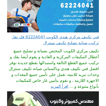
فني تكييف مركزي هندي الكويت 62224041 فك نقل
تركيب صيانة تصليح تكييف سنترال
تكييف مركزي الكويت المختص بصيانة و تصليح جميع
أعطال المكيفات المركزية و العادية و يقوم أيضا بفك و
تركيب جميع القطع التالفة واستبدالها بقطع جديدة نوفر
افضل فني تكييف هندي وباكستاني صيانة تكييف سنترال
وحدات تبريد للابنية، نعمل على تأمين جميع المعدات و
الاجهزة اللازمة ، و نقوم بتأمين غاز خاص للمكيفات
بأنواع متنوعة و ...
اقرأ المزيد