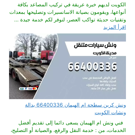
الكويت لديهم خبرة عريقة في تركيب المصاعد بكافة
أنواعها، ويقومون بصيانة الاسانسيرات وتصليحها بمعدات
وتقنيات حديثة تواكب العصر، لنوفر لكم خدمة جيدة ...
اقرأ المزيد
ونش كرين سطحة ام الهيمان 66400336 بدالة
ونشات الكويت
فني ونش ام الهيمان يسعى دائما إلى تقديم أفضل
الخدمات، من : خدمة النقل والرفع، والصيانة أو التصليح،