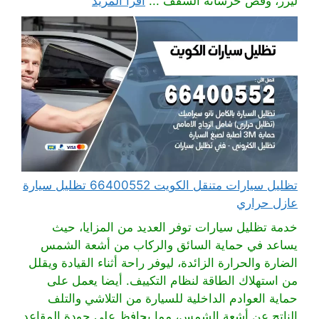
ليزر، وقص خرسانة السقف ...
اقرأ المزيد
تظليل سيارات متنقل الكويت 66400552 تظليل سيارة
عازل حراري
خدمة تظليل سيارات توفر العديد من المزايا، حيث
يساعد في حماية السائق والركاب من أشعة الشمس
الضارة والحرارة الزائدة، ليوفر راحة أثناء القيادة ويقلل
من استهلاك الطاقة لنظام التكييف. أيضا يعمل على
حماية العوادم الداخلية للسيارة من التلاشي والتلف
الناتج عن أشعة الشمس، مما يحافظ على جودة المقاعد