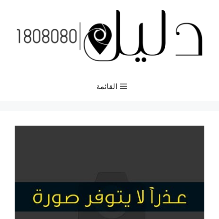
نتقل
لى
لمحتوى
القائمة