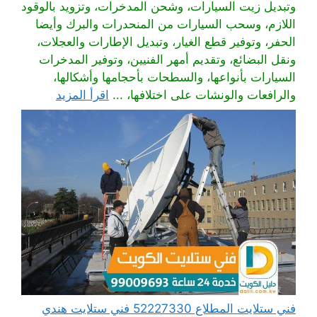
وتبديل زيت السيارات، وشحن المدخرات، وتزويد بالوقود
اللازم، وسحب السيارات من المنحدرات والبرك وأيضا
الحفر، وتوفير قطع الغيار، وتبديل الإطارات والعجلات،
ونقل البضائع، وتقديم أمهر الفنيين، وتوفير المدخرات
السيارات بأنواعها، والسطحات بأحجامها وأشكالها،
والرافعات والونشات على اختلافها، ...
اقرأ المزيد
فني ستلايت المطلاع 52227330 فني ستلايت هندي