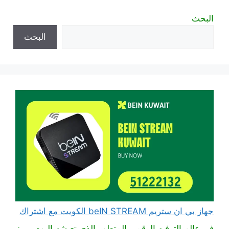
البحث
البحث
جهاز بي ان ستريم beIN STREAM الكويت مع اشتراك
في عالم الترفيه الرقمي المتطور الذي تعيشه اليوم، يبرز