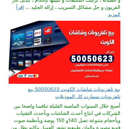
و الصيانة ، تركيب المكيفات و تثبيتها بإحكام ، تبديل غاز
الفريون و حل مشاكل التسريب ، إزالة الجليد ...
اقرأ
المزيد
بيع تلفزيونات شاشات الكويت 50050623 بيع
تلفزيونات سمارت كل الموديلات
أصبح خلال السنوات الماضية القليلة تنافسا واضحا بين
الشركات في انتاج أحدث الشاشات وبأحدث التقنيات
وبأحجام متنوعة تصل 140و 150 بوصة وبأنظمة صوت
قوية وصورة والوان طبيعية تشعر العميل وكانه يطل من