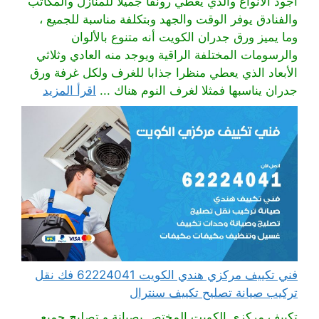
أجود الأنواع والذي يعطي رونقا جميلا للمنازل والمكاتب
والفنادق يوفر الوقت والجهد وبتكلفة مناسبة للجميع ،
وما يميز ورق جدران الكويت أنه متنوع بالألوان
والرسومات المختلفة الراقية ويوجد منه العادي وثلاثي
الأبعاد الذي يعطي منظرا جذابا للغرف ولكل غرفة ورق
جدران يناسبها فمثلا لغرف النوم هناك ...
اقرأ المزيد
فني تكييف مركزي هندي الكويت 62224041 فك نقل
تركيب صيانة تصليح تكييف سنترال
تكييف مركزي الكويت المختص بصيانة و تصليح جميع