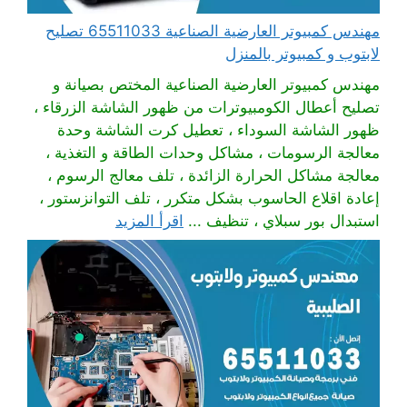
مهندس كمبيوتر العارضية الصناعية 65511033 تصليح
لابتوب و كمبيوتر بالمنزل
مهندس كمبيوتر العارضية الصناعية المختص بصيانة و
تصليح أعطال الكومبيوترات من ظهور الشاشة الزرقاء ،
ظهور الشاشة السوداء ، تعطيل كرت الشاشة وحدة
معالجة الرسومات ، مشاكل وحدات الطاقة و التغذية ،
معالجة مشاكل الحرارة الزائدة ، تلف معالج الرسوم ،
إعادة اقلاع الحاسوب بشكل متكرر ، تلف التوانزستور ،
استبدال بور سبلاي ، تنظيف ...
اقرأ المزيد