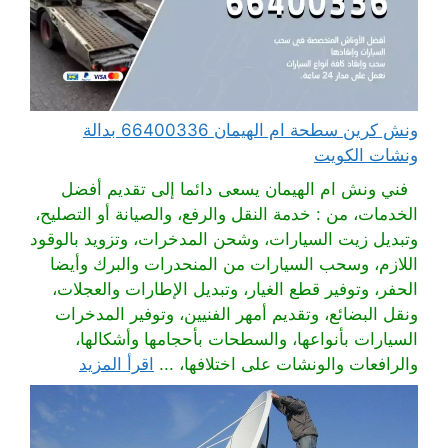
ونش كرين سطحة ام الهيمان 66400336 بدالة
ونشات الكويت
فني ونش ام الهيمان يسعى دائما إلى تقديم أفضل
الخدمات، من : خدمة النقل والرفع، والصيانة أو التصليح،
وتبديل زيت السيارات، وشحن المدخرات، وتزويد بالوقود
اللازم، وسحب السيارات من المنحدرات والبرك وأيضا
الحفر، وتوفير قطع الغيار، وتبديل الإطارات والعجلات،
ونقل البضائع، وتقديم أمهر الفنيين، وتوفير المدخرات
السيارات بأنواعها، والسطحات بأحجامها وأشكالها،
والرافعات والونشات على اختلافها، ...
اقرأ المزيد