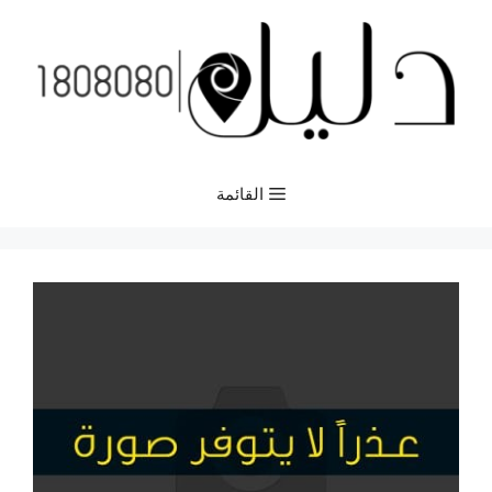
نتقل
لى
لمحتوى
القائمة