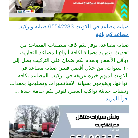
صيانة مصاعد في الكويت 65542233 صيانة وتركيب
مصاعد كهربائية
صيانة مصاعد، نوفر لكم كافة متطلبات المصاعد من
تحديث وتوريد وصيانة لكافة أنواع المصاعد التجارية،
وبأقل الأسعار ونقدم لكم ضمان على التركيب يصل إلى
١٠ سنوات، من خلال أفضل فنيين صيانة مصاعد في
الكويت لديهم خبرة عريقة في تركيب المصاعد بكافة
أنواعها، ويقومون بصيانة الاسانسيرات وتصليحها بمعدات
وتقنيات حديثة تواكب العصر، لنوفر لكم خدمة جيدة ...
اقرأ المزيد