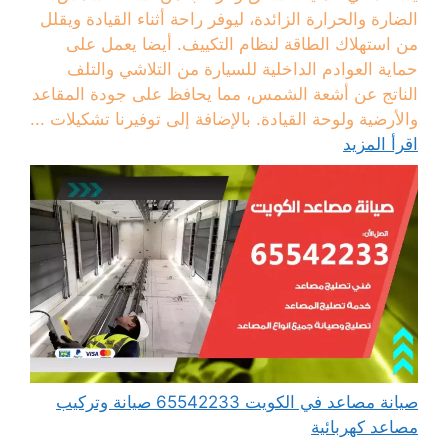
الضارة والحرارة الزائدة، ليوفر راحة أثناء القيادة ويقلل
من استهلاك الطاقة لنظام التكييف. أيضا يعمل على
حماية العوادم الداخلية للسيارة من التلاشي والتلف
الناتج عن أشعة الشمس، مما يحافظ على جودة المقاعد
والأرضية ولوحة القيادة. بالإضافة إلى توفيرنا تشكيلات ...
اقرأ المزيد
صيانة مصاعد في الكويت 65542233 صيانة وتركيب
مصاعد كهربائية