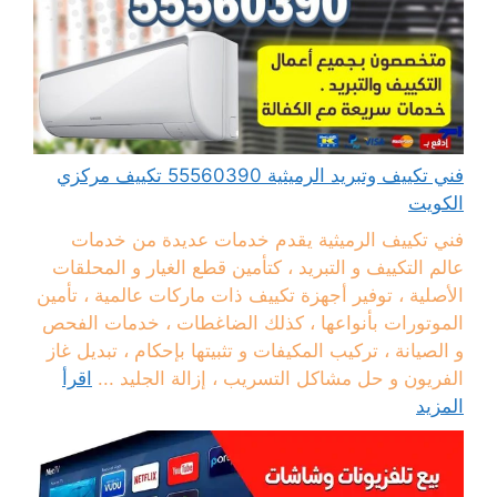
فني تكييف وتبريد الرميثية 55560390 تكييف مركزي
الكويت
فني تكييف الرميثية يقدم خدمات عديدة من خدمات
عالم التكييف و التبريد ، كتأمين قطع الغيار و المحلقات
الأصلية ، توفير أجهزة تكييف ذات ماركات عالمية ، تأمين
الموتورات بأنواعها ، كذلك الضاغطات ، خدمات الفحص
و الصيانة ، تركيب المكيفات و تثبيتها بإحكام ، تبديل غاز
الفريون و حل مشاكل التسريب ، إزالة الجليد ...
اقرأ
المزيد