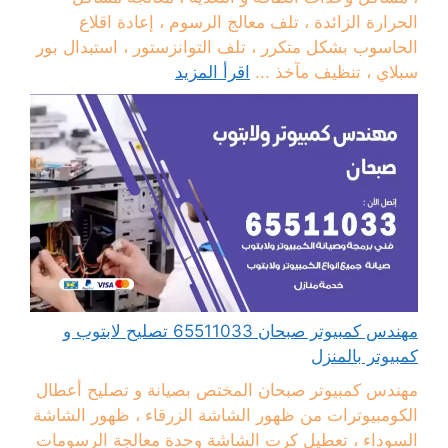
الحرارة الزائدة ، تلف معالج الرسوم ، إعادة اقلاع
الحاسوب بشكل متكرر ، تلف التوانزستور ، استبدال بور
سبلاي ، تنظيف مآخذ ...
اقرأ المزيد
مهندس كمبيوتر صبحان 65511033 تصليح لابتوب و
كمبيوتر بالمنزل
مهندس كمبيوتر صبحان المختص بصيانة و تصليح أعطال
الكومبيوترات من ظهور الشاشة الزرقاء ، ظهور الشاشة
السوداء ، تعطيل كرت الشاشة وحدة معالجة الرسومات