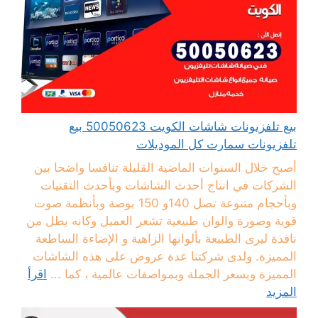
بيع تلفزيونات شاشات الكويت 50050623 بيع
تلفزيونات سمارت كل الموديلات
أصبح خلال السنوات الماضية القليلة تنافسا واضحا بين
الشركات في انتاج أحدث الشاشات وبأحدث التقنيات
وبأحجام متنوعة تصل 140و 150 بوصة وبأنظمة صوت
قوية وصورة والوان طبيعية تشعر العميل وكانه يطل من
نافذة ليرى الطبيعة بألوانها الزاهية و الإضاءة الساطعة
المميزة. ولدى شركتنا عدة عروض على هذه الشاشات
المميزة وبسعر الجملة وبمواصفات عالمية ، كما ...
اقرأ
المزيد