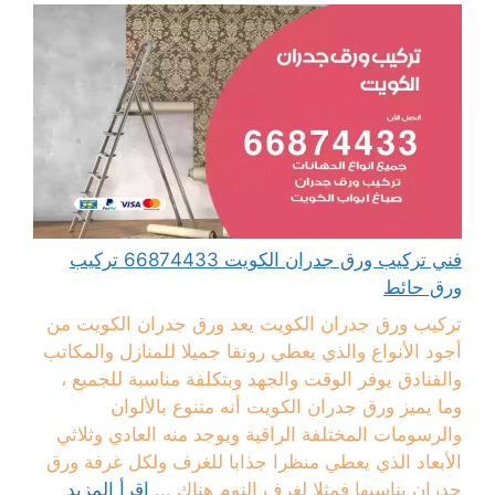
فني تركيب ورق جدران الكويت 66874433 تركيب
ورق حائط
تركيب ورق جدران الكويت يعد ورق جدران الكويت من
أجود الأنواع والذي يعطي رونقا جميلا للمنازل والمكاتب
والفنادق يوفر الوقت والجهد وبتكلفة مناسبة للجميع ،
وما يميز ورق جدران الكويت أنه متنوع بالألوان
والرسومات المختلفة الراقية ويوجد منه العادي وثلاثي
الأبعاد الذي يعطي منظرا جذابا للغرف ولكل غرفة ورق
جدران يناسبها فمثلا لغرف النوم هناك ...
اقرأ المزيد