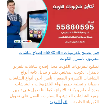
فني تصليح تلفزيونات 55880595 إصلاح شاشات
تلفزيون بالمنزل الكويت
تصليح تلفزيونات الكويت محل إصلاح شاشات تلفزيون
بالمنزل الكويت المختص بفك و تبديل كافة أنواع
الشاشات الكبيرة و الصغير ، تأمين أجود أنواع الشاشات
، صيانة و تصليح جميع أنواع التلفزيونات و الشاشات
بعدة أحجام و بكافة الأنواع ، كما أننا نعمل على تأمين
جميع الشاشات العادية و السمارت ، العمل على تحويل
الكهرباء الخاصة ...
اقرأ المزيد