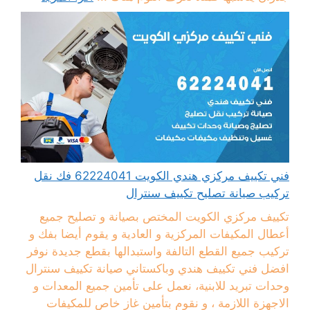
فني تكييف مركزي هندي الكويت 62224041 فك نقل
تركيب صيانة تصليح تكييف سنترال
تكييف مركزي الكويت المختص بصيانة و تصليح جميع
أعطال المكيفات المركزية و العادية و يقوم أيضا بفك و
تركيب جميع القطع التالفة واستبدالها بقطع جديدة نوفر
افضل فني تكييف هندي وباكستاني صيانة تكييف سنترال
وحدات تبريد للابنية، نعمل على تأمين جميع المعدات و
الاجهزة اللازمة ، و نقوم بتأمين غاز خاص للمكيفات