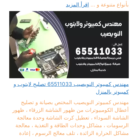
بأنواع متنوعة و ...
اقرأ المزيد
مهندس كمبيوتر النويصيب 65511033 تصليح لابتوب و
كمبيوتر بالمنزل
مهندس كمبيوتر النويصيب المختص بصيانة و تصليح
أعطال الكومبيوترات من ظهور الشاشة الزرقاء ، ظهور
الشاشة السوداء ، تعطيل كرت الشاشة وحدة معالجة
الرسومات ، مشاكل وحدات الطاقة و التغذية ، معالجة
مشاكل الحرارة الزائدة ، تلف معالج الرسوم ، إعادة