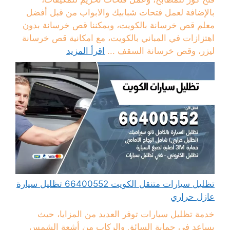
بالإضافة لعمل فتحات شبابيك والابواب من قبل أفضل
معلم قص خرسانة بالكويت، ويمكننا قص خرسانة بدون
اهتزازات في المباني بالكويت، مع امكانية قص خرسانة
ليزر، وقص خرسانة السقف ...
اقرأ المزيد
تظليل سيارات متنقل الكويت 66400552 تظليل سيارة
عازل حراري
خدمة تظليل سيارات توفر العديد من المزايا، حيث
يساعد في حماية السائق والركاب من أشعة الشمس