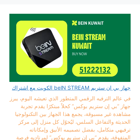
جهاز بي ان ستريم beIN STREAM الكويت مع اشتراك
في عالم الترفيه الرقمي المتطور الذي تعيشه اليوم، يبرز
جهاز “بي إن ستريم بوكس” كحلاً مبتكرًا يقدم تجربة
مشاهدة غير مسبوقة، يجمع هذا الجهاز بين التكنولوجيا
الحديثة والتفاعل السلس، ليُحوّل كل منزل إلى مركز
ترفيهي متكامل، بفضل تصميمه الأنيق وإمكاناته
المتفوقة، يقدم “بي إن ستريم بوكس” لمرتاديه فرصة