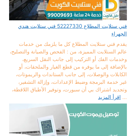
فني ستلايت المطلاع 52227330 فني ستلايت هندي
الجهراء
يقدم فني ستلايت المطلاع كل ما يلزمك من خدمات
عالم الستلايت المميزة، من : الفحص والصيانة والتصليح،
وخدمات الفك أو التركيب إلى جانب النقل السريع،
بالإضافة إلى ما يوفره من قطع الغيار والملحقات، أو
الكابلات والوصلات، إلى جانب الستاندات والريموتات،
غير خدمة البرمجة وضبط الإعدادات، وإزالة التشفير،
وتجديد اشتراك بي أن سبورت، وتوفير الأطباق اللاقطة،
...
اقرأ المزيد