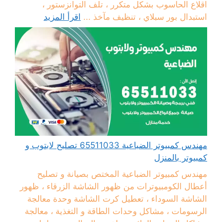
اقلاع الحاسوب بشكل متكرر ، تلف التوانزستور ،
استبدال بور سبلاي ، تنظيف مآخذ ...
اقرأ المزيد
مهندس كمبيوتر الضباعية 65511033 تصليح لابتوب و
كمبيوتر بالمنزل
مهندس كمبيوتر الضباعية المختص بصيانة و تصليح
أعطال الكومبيوترات من ظهور الشاشة الزرقاء ، ظهور
الشاشة السوداء ، تعطيل كرت الشاشة وحدة معالجة
الرسومات ، مشاكل وحدات الطاقة و التغذية ، معالجة