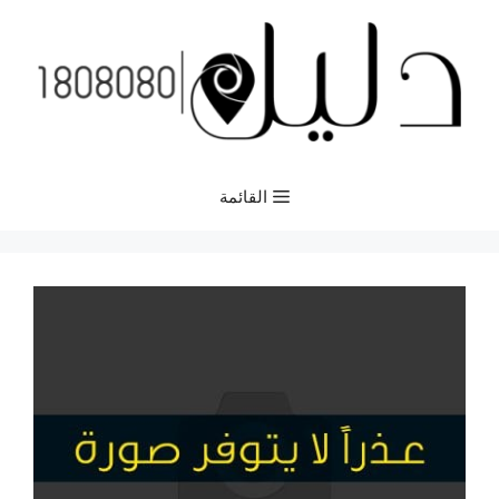
نتقل
لى
لمحتوى
القائمة