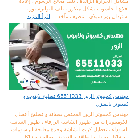
مشاكل الحرارة الزائدة ، تلف معالج الرسوم ، إعادة
اقلاع الحاسوب بشكل متكرر ، تلف التوانزستور ،
استبدال بور سبلاي ، تنظيف مآخذ ...
اقرأ المزيد
مهندس كمبيوتر الزور 65511033 تصليح لابتوب و
كمبيوتر بالمنزل
مهندس كمبيوتر الزور المختص بصيانة و تصليح أعطال
الكومبيوترات من ظهور الشاشة الزرقاء ، ظهور الشاشة
السوداء ، تعطيل كرت الشاشة وحدة معالجة الرسومات
، مشاكل وحدات الطاقة و التغذية ، معالجة مشاكل