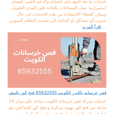
خدمات ما بعد البيع، مثل الصيانة والدعم الفني، لضمان
استمرارية عمل السماعات بكفاءة على المدى الطويل،
ويمكن للعملاء الاستفادة من هذه الخدمات في حال
حدوث أي مشاكل أو الحاجة إلى تحديث النظام الصوتي،
...
اقرأ المزيد
قص خرسانه بالليزر الكويت 65932555 فتح كور تكييف
خدمات شركة قص خرسانة الكويت متاحة على مدار 24
ساعة من فتح كور تهوية مركزية و فتح كور للمداخن، مع
فتح كور للمطابخ، وعمل فتحات تخريم للمكيفات،