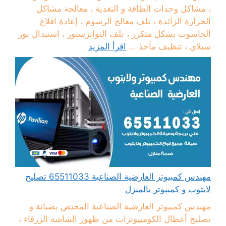
، مشاكل وحدات الطاقة و التغذية ، معالجة مشاكل
الحرارة الزائدة ، تلف معالج الرسوم ، إعادة اقلاع
الحاسوب بشكل متكرر ، تلف التوانزستور ، استبدال بور
سبلاي ، تنظيف مآخذ ...
اقرأ المزيد
مهندس كمبيوتر العارضية الصناعية 65511033 تصليح
لابتوب و كمبيوتر بالمنزل
مهندس كمبيوتر العارضية الصناعية المختص بصيانة و
تصليح أعطال الكومبيوترات من ظهور الشاشة الزرقاء ،