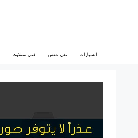
نتقل
لى
لمحتوى
السيارات
نقل عفش
فني ستلايت