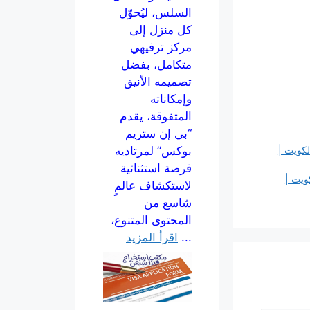
السلس، ليُحوّل
كل منزل إلى
مركز ترفيهي
متكامل، بفضل
تصميمه الأنيق
وإمكاناته
المتفوقة، يقدم
“بي إن ستريم
بوكس” لمرتاديه
لكويت |
فرصة استثنائية
ويت |
لاستكشاف عالمٍ
شاسع من
المحتوى المتنوع،
...
اقرأ المزيد