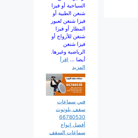
السياحية أو فيزا
شنغن الطبية أو
فيزا شنغن لعبور
المطار أو فيزا
شنغن للأزواج أو
فيزا شنغن
الرياضية وغيرها.
أيضا ...
اقرأ
المزيد
فني سماعات
سقف بلوتوث
66780530
أفضل انواع
سماعات السقف