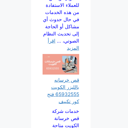
للعملاء الاستفادة
من هذه الخدمات
في حال حدوث أي
مشاكل أو الحاجة
إلى تحديث النظام
الصوتي، ...
اقرأ
المزيد
قص خرسانه
بالليزر الكويت
65932555 فتح
كور تكييف
خدمات شركة
قص خرسانة
الكويت متاحة