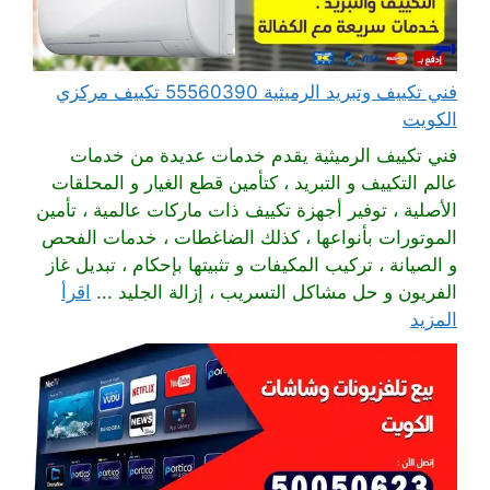
فني تكييف وتبريد الرميثية 55560390 تكييف مركزي
الكويت
فني تكييف الرميثية يقدم خدمات عديدة من خدمات
عالم التكييف و التبريد ، كتأمين قطع الغيار و المحلقات
الأصلية ، توفير أجهزة تكييف ذات ماركات عالمية ، تأمين
الموتورات بأنواعها ، كذلك الضاغطات ، خدمات الفحص
و الصيانة ، تركيب المكيفات و تثبيتها بإحكام ، تبديل غاز
الفريون و حل مشاكل التسريب ، إزالة الجليد ...
اقرأ
المزيد