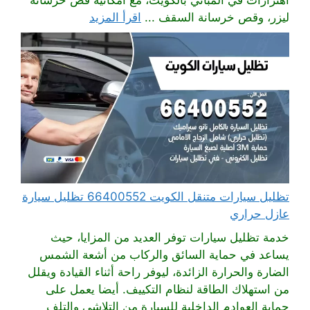
اهتزازات في المباني بالكويت، مع امكانية قص خرسانة
ليزر، وقص خرسانة السقف ...
اقرأ المزيد
تظليل سيارات متنقل الكويت 66400552 تظليل سيارة
عازل حراري
خدمة تظليل سيارات توفر العديد من المزايا، حيث
يساعد في حماية السائق والركاب من أشعة الشمس
الضارة والحرارة الزائدة، ليوفر راحة أثناء القيادة ويقلل
من استهلاك الطاقة لنظام التكييف. أيضا يعمل على
حماية العوادم الداخلية للسيارة من التلاشي والتلف