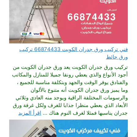
فني تركيب ورق جدران الكويت 66874433 تركيب
ورق حائط
تركيب ورق جدران الكويت يعد ورق جدران الكويت من
أجود الأنواع والذي يعطي رونقا جميلا للمنازل والمكاتب
والفنادق يوفر الوقت والجهد وبتكلفة مناسبة للجميع ،
وما يميز ورق جدران الكويت أنه متنوع بالألوان
والرسومات المختلفة الراقية ويوجد منه العادي وثلاثي
الأبعاد الذي يعطي منظرا جذابا للغرف ولكل غرفة ورق
جدران يناسبها فمثلا لغرف النوم هناك ...
اقرأ المزيد