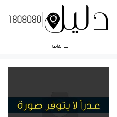
نتقل
لى
لمحتوى
القائمة