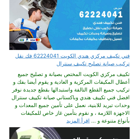
فني تكييف مركزي هندي الكويت 62224041 فك نقل
تركيب صيانة تصليح تكييف سنترال
تكييف مركزي الكويت المختص بصيانة و تصليح جميع
أعطال المكيفات المركزية و العادية و يقوم أيضا بفك و
تركيب جميع القطع التالفة واستبدالها بقطع جديدة نوفر
افضل فني تكييف هندي وباكستاني صيانة تكييف سنترال
وحدات تبريد للابنية، نعمل على تأمين جميع المعدات و
الاجهزة اللازمة ، و نقوم بتأمين غاز خاص للمكيفات
بأنواع متنوعة و ...
اقرأ المزيد