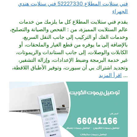
فني ستلايت المطلاع 52227330 فني ستلايت هندي
الجهراء
يقدم فني ستلايت المطلاع كل ما يلزمك من خدمات
عالم الستلايت المميزة، من : الفحص والصيانة والتصليح،
وخدمات الفك أو التركيب إلى جانب النقل السريع،
بالإضافة إلى ما يوفره من قطع الغيار والملحقات، أو
الكابلات والوصلات، إلى جانب الستاندات والريموتات،
غير خدمة البرمجة وضبط الإعدادات، وإزالة التشفير،
وتجديد اشتراك بي أن سبورت، وتوفير الأطباق اللاقطة،
...
اقرأ المزيد