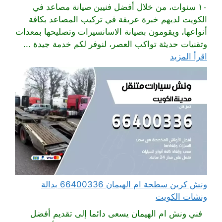
١٠ سنوات، من خلال أفضل فنيين صيانة مصاعد في
الكويت لديهم خبرة عريقة في تركيب المصاعد بكافة
أنواعها، ويقومون بصيانة الاسانسيرات وتصليحها بمعدات
وتقنيات حديثة تواكب العصر، لنوفر لكم خدمة جيدة ...
اقرأ المزيد
ونش كرين سطحة ام الهيمان 66400336 بدالة
ونشات الكويت
فني ونش ام الهيمان يسعى دائما إلى تقديم أفضل