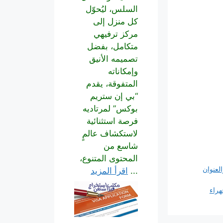
السلس، ليُحوّل
كل منزل إلى
مركز ترفيهي
متكامل، بفضل
تصميمه الأنيق
وإمكاناته
المتفوقة، يقدم
“بي إن ستريم
بوكس” لمرتاديه
فرصة استثنائية
لاستكشاف عالمٍ
شاسع من
المحتوى المتنوع،
لعنوان
...
اقرأ المزيد
هراء