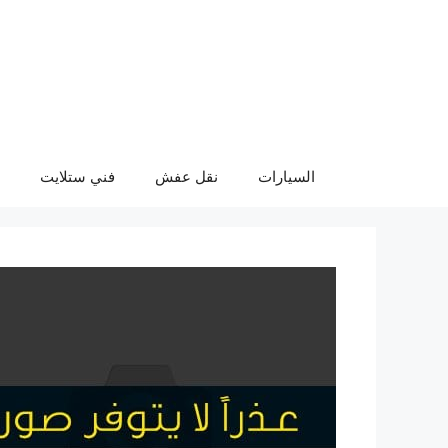
نتقل
لى
لمحتوى
السيارات
نقل عفش
فني ستلايت