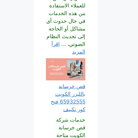
للعملاء الاستفادة
من هذه الخدمات
في حال حدوث أي
مشاكل أو الحاجة
إلى تحديث النظام
الصوتي، ...
اقرأ
المزيد
قص خرسانه
بالليزر الكويت
65932555 فتح
كور تكييف
خدمات شركة
قص خرسانة
الكويت متاحة