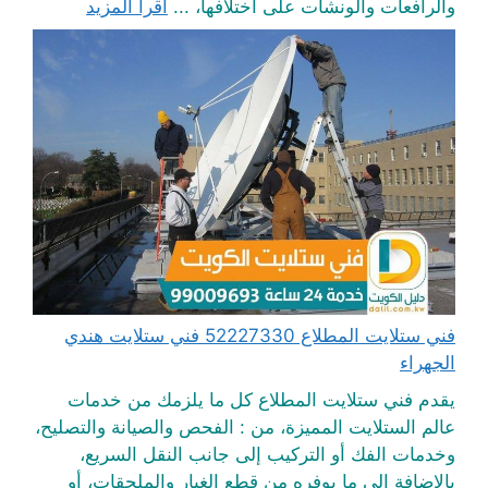
والرافعات والونشات على اختلافها، ...
اقرأ المزيد
فني ستلايت المطلاع 52227330 فني ستلايت هندي
الجهراء
يقدم فني ستلايت المطلاع كل ما يلزمك من خدمات
عالم الستلايت المميزة، من : الفحص والصيانة والتصليح،
وخدمات الفك أو التركيب إلى جانب النقل السريع،
بالإضافة إلى ما يوفره من قطع الغيار والملحقات، أو