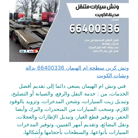
ونش كرين سطحة ام الهيمان 66400336 بدالة
ونشات الكويت
فني ونش ام الهيمان يسعى دائما إلى تقديم أفضل
الخدمات، من : خدمة النقل والرفع، والصيانة أو التصليح،
وتبديل زيت السيارات، وشحن المدخرات، وتزويد بالوقود
اللازم، وسحب السيارات من المنحدرات والبرك وأيضا
الحفر، وتوفير قطع الغيار، وتبديل الإطارات والعجلات،
ونقل البضائع، وتقديم أمهر الفنيين، وتوفير المدخرات
السيارات بأنواعها، والسطحات بأحجامها وأشكالها،