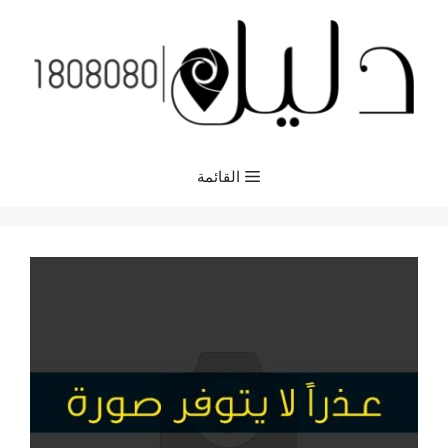
نتقل
لى
لمحتوى
القائمة