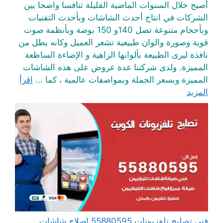
أصبح خلال السنوات الماضية القليلة تنافسا واضحا بين
الشركات في انتاج أحدث الشاشات وبأحدث التقنيات
وبأحجام متنوعة تصل 140و 150 بوصة وبأنظمة صوت
قوية وصورة والوان طبيعية تشعر العميل وكانه يطل من
نافذة ليرى الطبيعة بألوانها الزاهية و الإضاءة الساطعة
المميزة. ولدى شركتنا عدة عروض على هذه الشاشات
المميزة وبسعر الجملة وبمواصفات عالمية ، كما ...
اقرأ
المزيد
فني تصليح تلفزيونات 55880595 إصلاح شاشات