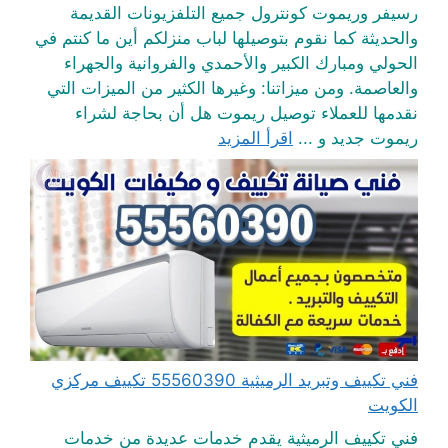
رسيفر وريموت كونترول جميع التلفزيونات القديمة
والحديثة كما نقوم بتوصيلها لباب منزلكم أين ما كنتم في
الحولي ومبارك الكبير والأحمدي والفروانية والجهراء
والعاصمة. ومن ميزاتنا: وغيرها الكثير من الميزات التي
نقدمها للعملاء توصيل ريموت هل أن بحاجة لشراء
ريموت جديد و ...
اقرأ المزيد
فني تكييف وتبريد الرميثية 55560390 تكييف مركزي
الكويت
فني تكييف الرميثية يقدم خدمات عديدة من خدمات