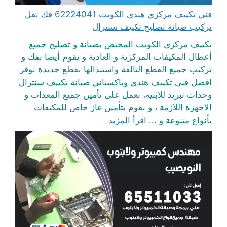
فني تكييف مركزي هندي الكويت 62224041 فك نقل
تركيب صيانة تصليح تكييف سنترال
تكييف مركزي الكويت المختص بصيانة و تصليح جميع
أعطال المكيفات المركزية و العادية و يقوم أيضا بفك و
تركيب جميع القطع التالفة واستبدالها بقطع جديدة نوفر
افضل فني تكييف هندي وباكستاني صيانة تكييف سنترال
وحدات تبريد للابنية، نعمل على تأمين جميع المعدات و
الاجهزة اللازمة ، و نقوم بتأمين غاز خاص للمكيفات
بأنواع متنوعة و ...
اقرأ المزيد