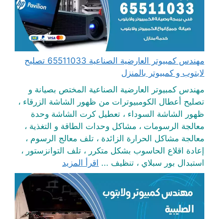
مهندس كمبيوتر العارضية الصناعية 65511033 تصليح
لابتوب و كمبيوتر بالمنزل
مهندس كمبيوتر العارضية الصناعية المختص بصيانة و
تصليح أعطال الكومبيوترات من ظهور الشاشة الزرقاء ،
ظهور الشاشة السوداء ، تعطيل كرت الشاشة وحدة
معالجة الرسومات ، مشاكل وحدات الطاقة و التغذية ،
معالجة مشاكل الحرارة الزائدة ، تلف معالج الرسوم ،
إعادة اقلاع الحاسوب بشكل متكرر ، تلف التوانزستور ،
استبدال بور سبلاي ، تنظيف ...
اقرأ المزيد