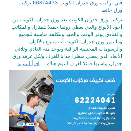
فني تركيب ورق جدران الكويت 66874433 تركيب
ورق حائط
تركيب ورق جدران الكويت يعد ورق جدران الكويت من
أجود الأنواع والذي يعطي رونقا جميلا للمنازل والمكاتب
والفنادق يوفر الوقت والجهد وبتكلفة مناسبة للجميع ،
وما يميز ورق جدران الكويت أنه متنوع بالألوان
والرسومات المختلفة الراقية ويوجد منه العادي وثلاثي
الأبعاد الذي يعطي منظرا جذابا للغرف ولكل غرفة ورق
جدران يناسبها فمثلا لغرف النوم هناك ...
اقرأ المزيد