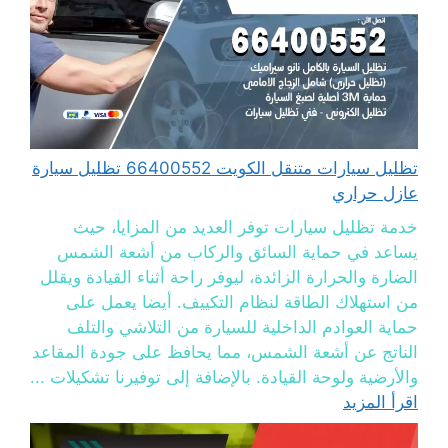
تظليل سيارات متنقل الكويت 66400552 تظليل سيارة
عازل حراري
خدمة تظليل سيارات توفر العديد من المزايا، حيث
يساعد في حماية السائق والركاب من أشعة الشمس
الضارة والحرارة الزائدة، ليوفر راحة أثناء القيادة ويقلل
من استهلاك الطاقة لنظام التكييف. أيضا يعمل على
حماية العوادم الداخلية للسيارة من التلاشي والتلف
الناتج عن أشعة الشمس، مما يحافظ على جودة المقاعد
والأرضية ولوحة القيادة. بالإضافة إلى توفيرنا تشكيلات ...
اقرأ المزيد