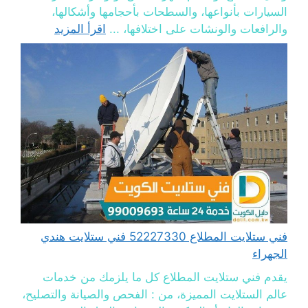
السيارات بأنواعها، والسطحات بأحجامها وأشكالها،
والرافعات والونشات على اختلافها، ...
اقرأ المزيد
فني ستلايت المطلاع 52227330 فني ستلايت هندي
الجهراء
يقدم فني ستلايت المطلاع كل ما يلزمك من خدمات
عالم الستلايت المميزة، من : الفحص والصيانة والتصليح،