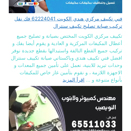
فني تكييف مركزي هندي الكويت 62224041 فك نقل
تركيب صيانة تصليح تكييف سنترال
تكييف مركزي الكويت المختص بصيانة و تصليح جميع
أعطال المكيفات المركزية و العادية و يقوم أيضا بفك و
تركيب جميع القطع التالفة واستبدالها بقطع جديدة نوفر
افضل فني تكييف هندي وباكستاني صيانة تكييف سنترال
وحدات تبريد للابنية، نعمل على تأمين جميع المعدات و
الاجهزة اللازمة ، و نقوم بتأمين غاز خاص للمكيفات
بأنواع متنوعة و ...
اقرأ المزيد