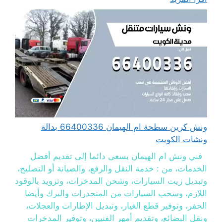
ونش كرين سطحة ام الهيمان 66400336 بدالة
ونشات الكويت
فني ونش ام الهيمان يسعى دائما إلى تقديم أفضل
الخدمات، من : خدمة النقل والرفع، والصيانة أو التصليح،
وتبديل زيت السيارات، وشحن المدخرات، وتزويد بالوقود
اللازم، وسحب السيارات من المنحدرات والبرك وأيضا
الحفر، وتوفير قطع الغيار، وتبديل الإطارات والعجلات،
ونقل البضائع، وتقديم أمهر الفنيين، وتوفير المدخرات