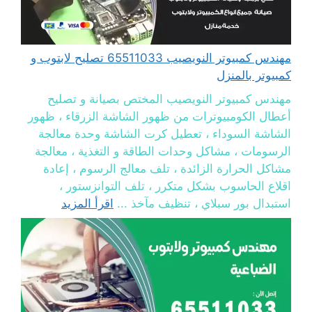
مهندس كمبيوتر النويصيب 65511033 تصليح لابتوب و
كمبيوتر بالمنزل
مهندس كمبيوتر النويصيب المختص بصيانة و تصليح
أعطال الكومبيوترات من ظهور الشاشة الزرقاء ، ظهور
الشاشة السوداء ، تعطيل كرت الشاشة وحدة معالجة
الرسومات ، مشاكل وحدات الطاقة و التغذية ، معالجة
مشاكل الحرارة الزائدة ، تلف معالج الرسوم ، إعادة
اقلاع الحاسوب بشكل متكرر ، تلف التوانزستور ،
استبدال بور سبلاي ، تنظيف مآخذ ...
اقرأ المزيد