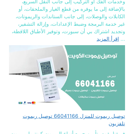
وخدمات الفك أو التركيب إلى جانب النقل السريع،
بالإضافة إلى ما يوفره من قطع الغيار والملحقات، أو
الكابلات والوصلات، إلى جانب الستاندات والريموتات،
غير خدمة البرمجة وضبط الإعدادات، وإزالة التشفير،
وتجديد اشتراك بي أن سبورت، وتوفير الأطباق اللاقطة،
...
اقرأ المزيد
توصيل ريموت للمنزل 66041166 توصيل ريموت
تلفزيون
فريقنا يقوم بتأمين جميع أنواع الريموت كونترول ريموت