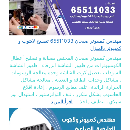
مهندس كمبيوتر صبحان 65511033 تصليح لابتوب و
كمبيوتر بالمنزل
مهندس كمبيوتر صبحان المختص بصيانة و تصليح أعطال
الكومبيوترات من ظهور الشاشة الزرقاء ، ظهور الشاشة
السوداء ، تعطيل كرت الشاشة وحدة معالجة الرسومات
، مشاكل وحدات الطاقة و التغذية ، معالجة مشاكل
الحرارة الزائدة ، تلف معالج الرسوم ، إعادة اقلاع
الحاسوب بشكل متكرر ، تلف التوانزستور ، استبدال بور
سبلاي ، تنظيف مآخذ ...
اقرأ المزيد