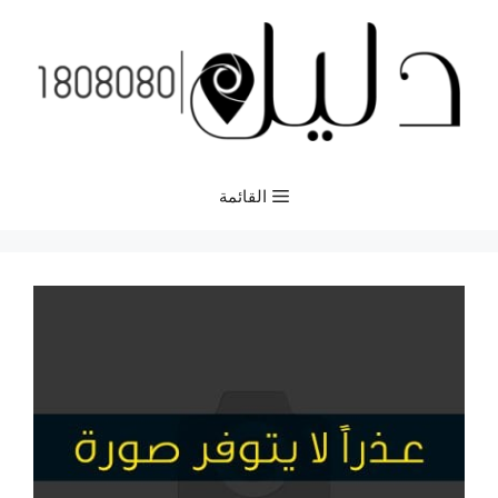
نتقل
لى
لمحتوى
القائمة