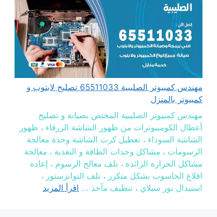
مهندس كمبيوتر الصليبية 65511033 تصليح لابتوب و
كمبيوتر بالمنزل
مهندس كمبيوتر الصليبية المختص بصيانة و تصليح
أعطال الكومبيوترات من ظهور الشاشة الزرقاء ، ظهور
الشاشة السوداء ، تعطيل كرت الشاشة وحدة معالجة
الرسومات ، مشاكل وحدات الطاقة و التغذية ، معالجة
مشاكل الحرارة الزائدة ، تلف معالج الرسوم ، إعادة
اقلاع الحاسوب بشكل متكرر ، تلف التوانزستور ،
استبدال بور سبلاي ، تنظيف مآخذ ...
اقرأ المزيد