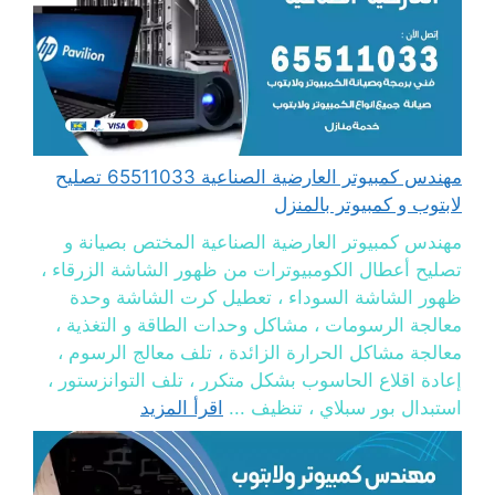
مهندس كمبيوتر العارضية الصناعية 65511033 تصليح
لابتوب و كمبيوتر بالمنزل
مهندس كمبيوتر العارضية الصناعية المختص بصيانة و
تصليح أعطال الكومبيوترات من ظهور الشاشة الزرقاء ،
ظهور الشاشة السوداء ، تعطيل كرت الشاشة وحدة
معالجة الرسومات ، مشاكل وحدات الطاقة و التغذية ،
معالجة مشاكل الحرارة الزائدة ، تلف معالج الرسوم ،
إعادة اقلاع الحاسوب بشكل متكرر ، تلف التوانزستور ،
استبدال بور سبلاي ، تنظيف ...
اقرأ المزيد