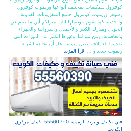
كونترول للمكيفات بمختلف أنواعها وريموت كونترول
رسيفر وريموت كونترول جميع التلفزيونات القديمة
والحديثة كما نقوم بتوصيلها لباب منزلكم أين ما كنتم في
الحولي ومبارك الكبير والأحمدي والفروانية والجهراء
والعاصمة. ومن ميزاتنا: وغيرها الكثير من الميزات التي
نقدمها للعملاء توصيل ريموت هل أن بحاجة لشراء
ريموت جديد و ...
اقرأ المزيد
فني تكييف وتبريد الرميثية 55560390 تكييف مركزي
الكويت