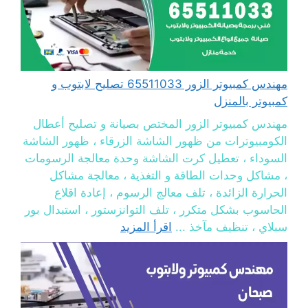
مهندس كمبيوتر الزور 65511033 تصليح لابتوب و
كمبيوتر بالمنزل
مهندس كمبيوتر الزور المختص بصيانة و تصليح أعطال
الكومبيوترات من ظهور الشاشة الزرقاء ، ظهور الشاشة
السوداء ، تعطيل كرت الشاشة وحدة معالجة الرسومات
، مشاكل وحدات الطاقة و التغذية ، معالجة مشاكل
الحرارة الزائدة ، تلف معالج الرسوم ، إعادة اقلاع
الحاسوب بشكل متكرر ، تلف التوانزستور ، استبدال بور
سبلاي ، تنظيف مآخذ ...
اقرأ المزيد