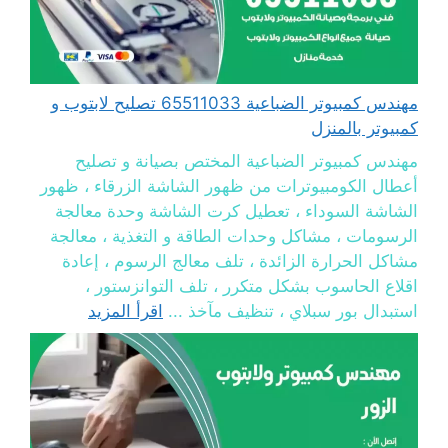
مهندس كمبيوتر الضباعية 65511033 تصليح لابتوب و
كمبيوتر بالمنزل
مهندس كمبيوتر الضباعية المختص بصيانة و تصليح
أعطال الكومبيوترات من ظهور الشاشة الزرقاء ، ظهور
الشاشة السوداء ، تعطيل كرت الشاشة وحدة معالجة
الرسومات ، مشاكل وحدات الطاقة و التغذية ، معالجة
مشاكل الحرارة الزائدة ، تلف معالج الرسوم ، إعادة
اقلاع الحاسوب بشكل متكرر ، تلف التوانزستور ،
استبدال بور سبلاي ، تنظيف مآخذ ...
اقرأ المزيد