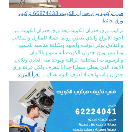
فني تركيب ورق جدران الكويت 66874433 تركيب
ورق حائط
تركيب ورق جدران الكويت يعد ورق جدران الكويت من
أجود الأنواع والذي يعطي رونقا جميلا للمنازل والمكاتب
والفنادق يوفر الوقت والجهد وبتكلفة مناسبة للجميع ،
وما يميز ورق جدران الكويت أنه متنوع بالألوان
والرسومات المختلفة الراقية ويوجد منه العادي وثلاثي
الأبعاد الذي يعطي منظرا جذابا للغرف ولكل غرفة ورق
جدران يناسبها فمثلا لغرف النوم هناك ...
اقرأ المزيد